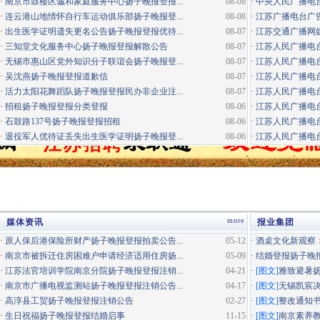
·
南京市鼓楼区诚和家庭服务中心扬子晚报登报...
08-08
·
中央人民广播电
·
连云港山地情怀自行车运动俱乐部扬子晚报登...
08-08
·
江苏广播电台广告咨询电
·
出生医学证明遗失更名公告扬子晚报登报优待...
08-07
·
江苏交通广播网
·
三知堂文化服务中心扬子晚报登报解散公告
08-07
·
江苏人民广播电台
·
无锡市惠山区党外知识分子联谊会扬子晚报登...
08-07
·
江苏人民广播电台
·
吴沈燕扬子晚报登报道歉信
08-07
·
江苏人民广播电台
·
活力太阳花舞蹈队扬子晚报登报民办非企业注...
08-07
·
江苏人民广播电台经
·
招租扬子晚报登报分类登报
08-06
·
江苏人民广播电台
·
石鼓路137号扬子晚报登报招租
08-06
·
江苏人民广播电台居
·
退役军人优待证丢失出生医学证明扬子晚报登...
08-06
·
江苏人民广播电台
more
媒体资讯
报业集团
·
原人保后港保险所财产扬子晚报登报拍卖公告...
05-12
·
酒桌文化新观察：
·
南京市被拆迁住房困难户申请经济适用住房扬...
05-09
·
结婚登报扬子晚
·
江苏法官培训学院南京分院扬子晚报登报注销...
04-21
·
[图文]
雅致避暑
·
南京市广播电视监测站扬子晚报登报注销公告...
04-17
·
[图文]
无锡凯宸决
·
高淳县工贸扬子晚报登报注销公告
02-27
·
[图文]
整改通知
·
生日祝福扬子晚报登报结婚启事
11-15
·
[图文]
南京素养教