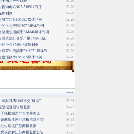
台中国之声价目表
02-20
话:025-51692423,手...
02-20
媒体刊例
02-20
城市之音FM89.7媒体刊例
02-20
的士之声FM107.9媒体刊例
02-20
健康生活频率AM846媒体刊例...
02-20
典流行音乐广播FM97.5媒...
02-20
经济台FM93.7媒体刊例
02-20
家生活频率FM107.1媒体刊...
02-20
生活频率FM96.5媒体刊例
02-20
more
幽默祝酒词成社交“破冰”...
05-23
报登报登报订婚登报
09-23
扬子晚报旅游广告水墨蓉庄
08-23
议解散江苏经济报清算注销...
08-22
书公告送达江苏商报登报
08-22
育决议解江苏商报登报公告...
08-22