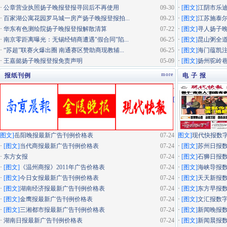
·
公章营业执照扬子晚报登报寻回后不再使用
09-30
·
[图文]
江阴市乐迪
·
百家湖公寓花园罗马城一房产扬子晚报登报拍...
09-23
·
[图文]
江苏施泰尔
·
华东有色测绘院扬子晚报登报解散清算
07-22
·
[图文]
寻人扬子
·
南京零距离曝光：无锡经销商遭遇"假合同"陷...
06-25
·
[图文]
昆山粥全道
·
“苏超”联赛火爆出圈 南通赛区赞助商现教辅...
06-25
·
[图文]
海门蕴凯
·
王嘉懿扬子晚报登报免责声明
05-09
·
[图文]
扬州驼岭
more
报纸刊例
电 子 报
·
[
图文]
岳阳晚报最新广告刊例价格表
07-24
图文]
现代快报数
·
[图文]
当代商报最新广告刊例价格表
07-24
·
[图文]
苏州日报
·
东方女报
07-24
·
[图文]
石狮日报
·
[图文]
《温州商报》2011年广告价格表
07-24
·
[图文]
海峡导报
·
[图文]
今日女报最新广告刊例价格表
07-24
·
[图文]
天天新报
·
[图文]
湖南经济报最新广告刊例价格表
07-24
·
[图文]
东方早报
·
[图文]
金鹰报最新广告刊例价格表
07-24
·
[图文]
文汇报数
·
[图文]
三湘都市报最新广告刊例价格表
07-24
·
[图文]
新闻晚报
·
湖南日报最新广告刊例价格表
07-24
·
[图文]
新闻晨报