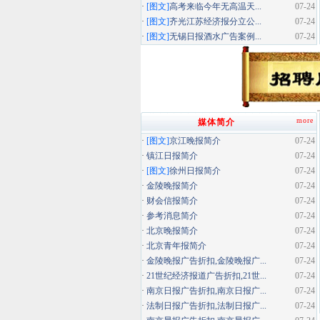
·
[图文]
高考来临今年无高温天...
07-24
·
[图文]
齐光江苏经济报分立公...
07-24
·
[图文]
无锡日报酒水广告案例...
07-24
more
媒体简介
·
[图文]
京江晚报简介
07-24
·
镇江日报简介
07-24
·
[图文]
徐州日报简介
07-24
·
金陵晚报简介
07-24
·
财会信报简介
07-24
·
参考消息简介
07-24
·
北京晚报简介
07-24
·
北京青年报简介
07-24
·
金陵晚报广告折扣,金陵晚报广...
07-24
·
21世纪经济报道广告折扣,21世...
07-24
·
南京日报广告折扣,南京日报广...
07-24
·
法制日报广告折扣,法制日报广...
07-24