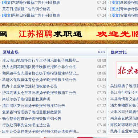
·
[图文]
东楚晚报最新广告刊例价格表
07-24
·
[图文]
新民晚报
·
黄石日报最新广告刊例价格表
07-24
·
[图文]
青年参考
·
[图文]
恩施日报最新广告刊例价格表
07-24
·
[图文]
安徽商报
more
区域市场
媒体对比
·
连云港山地情怀自行车运动俱乐部扬子晚报登...
08-08
·
活力太阳花舞蹈队扬子晚报登报民办非企业注...
08-07
·
和凤镇平安志愿者协会扬子晚报登报注销登记...
08-06
·
武进区遥观镇体育总会扬子晚报登报注销公告...
08-04
·
吴沈燕扬子晚报
·
民办非企业单位注销债权债务公告
07-25
·
长江商行宿迁分行
·
沪武高速太仓至常州段扬子晚报登报施工公告...
07-25
·
丰县有情有义志愿
·
尚明珍扬子晚报登报权属声明
07-23
·
涌力生物医药扬
·
清江浦区支公司扬子晚报登报注销公告
07-22
·
大丰区司法局扬
·
复莱咨询管理扬子晚报登报解散清算
07-21
·
南京市玄武区信鸽
·
畅心慈善超市扬子晚报登报注销公告
07-17
·
海悦足球球迷俱
·
行政处罚事先告知书送达公告
07-16
·
民办非企业单位扬
·
出生证公章挂失扬子晚报登报优待证遗失声明...
07-16