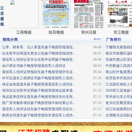
more
报纸分类
广告排行
·
公章、财务章、法人章遗失扬子晚报登报退役...
08-08
·
宁馨阳光家园残疾
·
出生医学证明遗失更名公告扬子晚报登报优待...
08-07
·
南京市鼓楼区诚和
·
退役军人优待证丢失出生医学证明扬子晚报登...
08-06
·
无锡市惠山区党外
·
会计师证书扬子晚报登报退役军人优待证
08-05
·
中邦敬诚工程咨询
·
退役军人优待证登报挂失扬子晚报登报学生证...
08-04
·
香山红叶集团澧县
·
许可证遗失工程师证书扬子晚报登报军人优待...
07-28
·
经济技术开发区科
·
保证金收据遗失扬子晚报登报退役军人优待证...
07-25
·
江北新区残疾人星
·
优待证出生医学证明扬子晚报登报海运提单遗...
07-22
·
2026荷兰花海
·
海运提单优待证遗失扬子晚报登报挂失出生医...
07-21
·
常州金坛支公司
·
推广宣传服务项目扬子晚报登报中标结果公示...
07-16
·
复兴社区聚贤荟
·
退役军人优待证挂失扬子晚报登报消防员证出...
07-15
·
沿江街道路西社区
·
购房合同遗失扬子晚报登报挂失退役军人优待...
07-14
·
太湖微马运动队