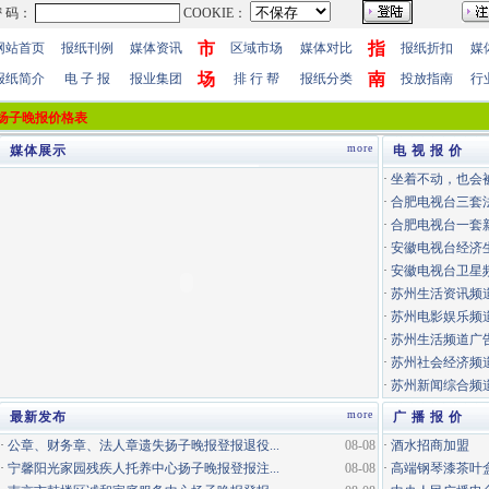
市
指
网站首页
报纸刊例
媒体资讯
区域市场
媒体对比
报纸折扣
媒
场
南
报纸简介
电 子 报
报业集团
排 行 帮
报纸分类
投放指南
行
扬子晚报价格表
more
媒体展示
电 视 报 价
·
坐着不动，也会
·
合肥电视台三套
·
合肥电视台一套
·
安徽电视台经济
·
安徽电视台卫星
·
苏州生活资讯频道
·
苏州电影娱乐频道
·
苏州生活频道广告
·
苏州社会经济频道
·
苏州新闻综合频道
more
最新发布
广 播 报 价
·
公章、财务章、法人章遗失扬子晚报登报退役...
08-08
·
酒水招商加盟
·
宁馨阳光家园残疾人托养中心扬子晚报登报注...
08-08
·
高端钢琴漆茶叶