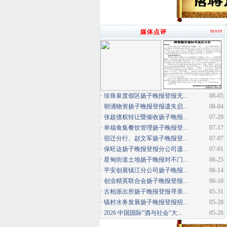
more
媒体点评
·
珍珠泉度假区扬子晚报登报无...
08-05
·
朝涌物资扬子晚报登报遗失启...
08-04
·
张超债权转让暨催收扬子晚报...
07-29
·
幸福食集餐饮管理扬子晚报登...
07-17
·
宿迁分行、赵文军扬子晚报登...
07-07
·
保旺达扬子晚报登报分公司遗...
07-01
·
星甸街道土地扬子晚报对不门...
06-25
·
平安创展镇江分公司扬子晚报...
06-14
·
创业精英联合会扬子晚报登报...
06-10
·
古柏派出所扬子晚报登报寻亲...
05-31
·
镇村水务发展扬子晚报登报招...
05-28
·
2026 中国国际“酒与社会”大...
05-26