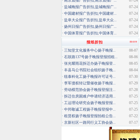
·
南京晨报广告折扣,南京晨报广...
07-24
·
盐城晚报广告折扣,盐城晚报广...
07-24
·
中国建材报广告折扣,中国建材...
07-24
·
盐阜大众报广告折扣,盐阜大众...
07-24
·
扬州日报广告折扣,扬州日报广...
07-24
·
中国体育报广告折扣,中国体育...
07-24
more
报纸折扣
·
三知堂文化服务中心扬子晚报...
08-07
·
石鼓路137号扬子晚报登报招租...
08-06
·
张光耀雨花拆迁办扬子晚报登...
08-05
·
丰县马公书院社会组织扬子晚...
08-04
·
纽泰科化工扬子晚报许可证号...
07-30
·
李军债权转让暨催收扬子晚报...
07-29
·
劳动模范协会扬子晚报登报注...
07-28
·
拆迁住房困难户申请经济适用...
07-25
·
工运理论研究会扬子晚报登报...
07-25
·
中邦敬诚工程扬子晚报登报中...
07-25
·
租赁权扬子晚报登报拍租公告...
07-22
·
京新社区一路同行义工协会扬...
07-17