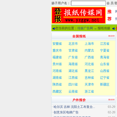
推
荐
您当前的位置：
传媒广告网
→ 报纸传媒
more
全国报纸
more
户外报价
·
哈尔滨 吉林 沈阳土工布复合...
03-29
·
创意东区电梯广告
02-20