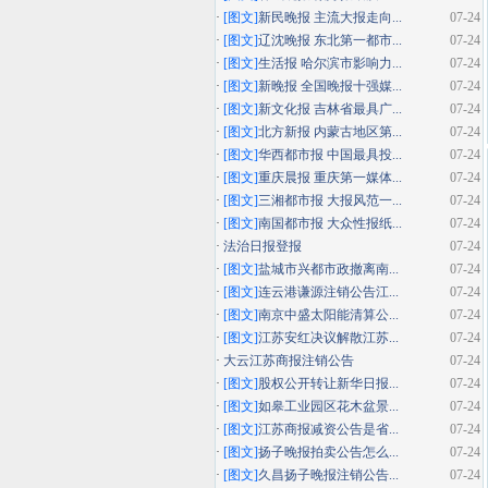
·
[图文]
新民晚报 主流大报走向...
07-24
·
[图文]
辽沈晚报 东北第一都市...
07-24
·
[图文]
生活报 哈尔滨市影响力...
07-24
·
[图文]
新晚报 全国晚报十强媒...
07-24
·
[图文]
新文化报 吉林省最具广...
07-24
·
[图文]
北方新报 内蒙古地区第...
07-24
·
[图文]
华西都市报 中国最具投...
07-24
·
[图文]
重庆晨报 重庆第一媒体...
07-24
·
[图文]
三湘都市报 大报风范一...
07-24
·
[图文]
南国都市报 大众性报纸...
07-24
·
法治日报登报
07-24
·
[图文]
盐城市兴都市政撤离南...
07-24
·
[图文]
连云港谦源注销公告江...
07-24
·
[图文]
南京中盛太阳能清算公...
07-24
·
[图文]
江苏安红决议解散江苏...
07-24
·
大云江苏商报注销公告
07-24
·
[图文]
股权公开转让新华日报...
07-24
·
[图文]
如皋工业园区花木盆景...
07-24
·
[图文]
江苏商报减资公告是省...
07-24
·
[图文]
扬子晚报拍卖公告怎么...
07-24
·
[图文]
久昌扬子晚报注销公告...
07-24