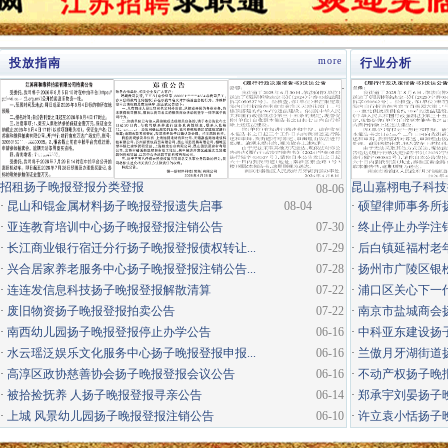
more
投放指南
行业分析
·
招租扬子晚报登报分类登报
昆山嘉栩电子科技
08-06
·
昆山和锟金属材料扬子晚报登报遗失启事
08-04
·
硕望律师事务所
·
亚连教育培训中心扬子晚报登报注销公告
07-30
·
终止停止办学注
·
长江商业银行宿迁分行扬子晚报登报债权转让...
07-29
·
后白镇延福村老年
·
兴合居家养老服务中心扬子晚报登报注销公告...
07-28
·
扬州市广陵区银松
·
连连发信息科技扬子晚报登报解散清算
07-22
·
浦口区关心下一代
·
废旧物资扬子晚报登报拍卖公告
07-22
·
南京市盐城商会
·
南西幼儿园扬子晚报登报停止办学公告
06-16
·
中科亚东建设扬
·
水云瑶泛娱乐文化服务中心扬子晚报登报申报...
06-16
·
兰傲月牙湖街道
·
高淳区政协慈善协会扬子晚报登报会议公告
06-16
·
不动产权扬子晚
·
被拾捡抚养 人扬子晚报登报寻亲公告
06-14
·
郑承宇刘晏扬子
·
上城 风景幼儿园扬子晚报登报注销公告
06-10
·
许立袁小恬扬子