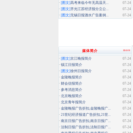
·
[图文]
高考来临今年无高温天...
07-24
·
[图文]
齐光江苏经济报分立公...
07-24
·
[图文]
无锡日报酒水广告案例...
07-24
more
媒体简介
·
[图文]
京江晚报简介
07-24
·
镇江日报简介
07-24
·
[图文]
徐州日报简介
07-24
·
金陵晚报简介
07-24
·
财会信报简介
07-24
·
参考消息简介
07-24
·
北京晚报简介
07-24
·
北京青年报简介
07-24
·
金陵晚报广告折扣,金陵晚报广...
07-24
·
21世纪经济报道广告折扣,21世...
07-24
·
南京日报广告折扣,南京日报广...
07-24
·
法制日报广告折扣,法制日报广...
07-24