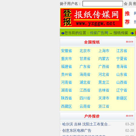
推
荐
您当前的位置：
传媒广告网
→ 报纸传媒
more
全国报纸
more
户外报价
·
哈尔滨 吉林 沈阳土工布复合...
03-29
·
创意东区电梯广告
02-20