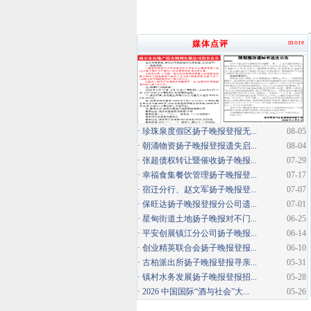
more
媒体点评
·
珍珠泉度假区扬子晚报登报无...
08-05
·
朝涌物资扬子晚报登报遗失启...
08-04
·
张超债权转让暨催收扬子晚报...
07-29
·
幸福食集餐饮管理扬子晚报登...
07-17
·
宿迁分行、赵文军扬子晚报登...
07-07
·
保旺达扬子晚报登报分公司遗...
07-01
·
星甸街道土地扬子晚报对不门...
06-25
·
平安创展镇江分公司扬子晚报...
06-14
·
创业精英联合会扬子晚报登报...
06-10
·
古柏派出所扬子晚报登报寻亲...
05-31
·
镇村水务发展扬子晚报登报招...
05-28
·
2026 中国国际“酒与社会”大...
05-26