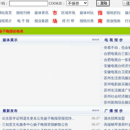
市
指
网站首页
报纸刊例
媒体资讯
区域市场
媒体对比
报纸折扣
媒
场
南
报纸简介
电 子 报
报业集团
排 行 帮
报纸分类
投放指南
行
扬子晚报价格表
more
媒体展示
电 视 报 价
·
坐着不动，也会
·
合肥电视台三套
·
合肥电视台一套
·
安徽电视台经济
·
安徽电视台卫星
·
苏州生活资讯频道
·
苏州电影娱乐频道
·
苏州生活频道广告
·
苏州社会经济频道
·
苏州新闻综合频道
more
最新发布
广 播 报 价
·
出生医学证明遗失更名公告扬子晚报登报优待...
08-07
·
酒水招商加盟
·
三知堂文化服务中心扬子晚报登报解散公告
08-07
·
高端钢琴漆茶叶