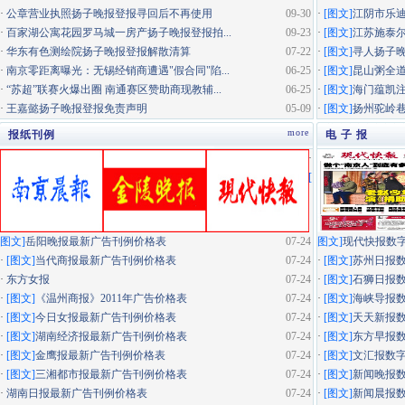
·
公章营业执照扬子晚报登报寻回后不再使用
09-30
·
[图文]
江阴市乐迪
·
百家湖公寓花园罗马城一房产扬子晚报登报拍...
09-23
·
[图文]
江苏施泰尔
·
华东有色测绘院扬子晚报登报解散清算
07-22
·
[图文]
寻人扬子
·
南京零距离曝光：无锡经销商遭遇"假合同"陷...
06-25
·
[图文]
昆山粥全道
·
“苏超”联赛火爆出圈 南通赛区赞助商现教辅...
06-25
·
[图文]
海门蕴凯
·
王嘉懿扬子晚报登报免责声明
05-09
·
[图文]
扬州驼岭
more
报纸刊例
电 子 报
·
[
图文]
岳阳晚报最新广告刊例价格表
07-24
图文]
现代快报数
·
[图文]
当代商报最新广告刊例价格表
07-24
·
[图文]
苏州日报
·
东方女报
07-24
·
[图文]
石狮日报
·
[图文]
《温州商报》2011年广告价格表
07-24
·
[图文]
海峡导报
·
[图文]
今日女报最新广告刊例价格表
07-24
·
[图文]
天天新报
·
[图文]
湖南经济报最新广告刊例价格表
07-24
·
[图文]
东方早报
·
[图文]
金鹰报最新广告刊例价格表
07-24
·
[图文]
文汇报数
·
[图文]
三湘都市报最新广告刊例价格表
07-24
·
[图文]
新闻晚报
·
湖南日报最新广告刊例价格表
07-24
·
[图文]
新闻晨报