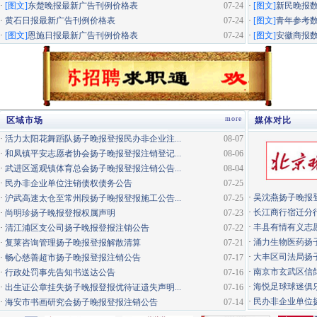
·
[图文]
东楚晚报最新广告刊例价格表
07-24
·
[图文]
新民晚报
·
黄石日报最新广告刊例价格表
07-24
·
[图文]
青年参考
·
[图文]
恩施日报最新广告刊例价格表
07-24
·
[图文]
安徽商报
more
区域市场
媒体对比
·
活力太阳花舞蹈队扬子晚报登报民办非企业注...
08-07
·
和凤镇平安志愿者协会扬子晚报登报注销登记...
08-06
·
武进区遥观镇体育总会扬子晚报登报注销公告...
08-04
·
民办非企业单位注销债权债务公告
07-25
·
吴沈燕扬子晚报
·
沪武高速太仓至常州段扬子晚报登报施工公告...
07-25
·
长江商行宿迁分行
·
尚明珍扬子晚报登报权属声明
07-23
·
丰县有情有义志愿
·
清江浦区支公司扬子晚报登报注销公告
07-22
·
涌力生物医药扬
·
复莱咨询管理扬子晚报登报解散清算
07-21
·
大丰区司法局扬
·
畅心慈善超市扬子晚报登报注销公告
07-17
·
南京市玄武区信鸽
·
行政处罚事先告知书送达公告
07-16
·
海悦足球球迷俱
·
出生证公章挂失扬子晚报登报优待证遗失声明...
07-16
·
民办非企业单位扬
·
海安市书画研究会扬子晚报登报注销公告
07-14