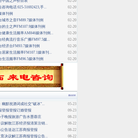
台中国之声价目表
02-20
话:025-51692423,手...
02-20
媒体刊例
02-20
城市之音FM89.7媒体刊例
02-20
的士之声FM107.9媒体刊例
02-20
健康生活频率AM846媒体刊例...
02-20
典流行音乐广播FM97.5媒...
02-20
经济台FM93.7媒体刊例
02-20
家生活频率FM107.1媒体刊...
02-20
生活频率FM96.5媒体刊例
02-20
more
幽默祝酒词成社交“破冰”...
05-23
报登报登报订婚登报
09-23
扬子晚报旅游广告水墨蓉庄
08-23
议解散江苏经济报清算注销...
08-22
书公告送达江苏商报登报
08-22
育决议解江苏商报登报公告...
08-22