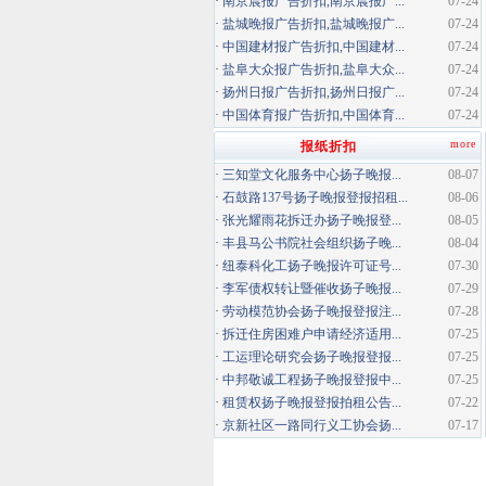
·
南京晨报广告折扣,南京晨报广...
07-24
·
盐城晚报广告折扣,盐城晚报广...
07-24
·
中国建材报广告折扣,中国建材...
07-24
·
盐阜大众报广告折扣,盐阜大众...
07-24
·
扬州日报广告折扣,扬州日报广...
07-24
·
中国体育报广告折扣,中国体育...
07-24
more
报纸折扣
·
三知堂文化服务中心扬子晚报...
08-07
·
石鼓路137号扬子晚报登报招租...
08-06
·
张光耀雨花拆迁办扬子晚报登...
08-05
·
丰县马公书院社会组织扬子晚...
08-04
·
纽泰科化工扬子晚报许可证号...
07-30
·
李军债权转让暨催收扬子晚报...
07-29
·
劳动模范协会扬子晚报登报注...
07-28
·
拆迁住房困难户申请经济适用...
07-25
·
工运理论研究会扬子晚报登报...
07-25
·
中邦敬诚工程扬子晚报登报中...
07-25
·
租赁权扬子晚报登报拍租公告...
07-22
·
京新社区一路同行义工协会扬...
07-17