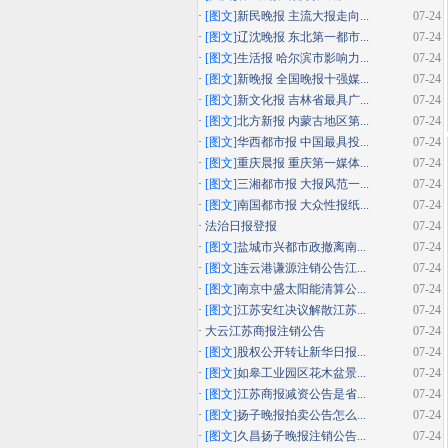
·
[图文]
新民晚报 主流大报走向...
07-24
·
[图文]
辽沈晚报 东北第一都市...
07-24
·
[图文]
生活报 哈尔滨市影响力...
07-24
·
[图文]
新晚报 全国晚报十强媒...
07-24
·
[图文]
新文化报 吉林省最具广...
07-24
·
[图文]
北方新报 内蒙古地区第...
07-24
·
[图文]
华西都市报 中国最具投...
07-24
·
[图文]
重庆晨报 重庆第一媒体...
07-24
·
[图文]
三湘都市报 大报风范一...
07-24
·
[图文]
南国都市报 大众性报纸...
07-24
·
法治日报登报
07-24
·
[图文]
盐城市兴都市政撤离南...
07-24
·
[图文]
连云港谦源注销公告江...
07-24
·
[图文]
南京中盛太阳能清算公...
07-24
·
[图文]
江苏安红决议解散江苏...
07-24
·
大云江苏商报注销公告
07-24
·
[图文]
股权公开转让新华日报...
07-24
·
[图文]
如皋工业园区花木盆景...
07-24
·
[图文]
江苏商报减资公告是省...
07-24
·
[图文]
扬子晚报拍卖公告怎么...
07-24
·
[图文]
久昌扬子晚报注销公告...
07-24