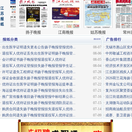
more
报纸分类
广告排行
·
出生医学证明遗失更名公告扬子晚报登报优待...
08-07
·
无锡市惠山区党外
·
退役军人优待证丢失出生医学证明扬子晚报登...
08-06
·
中邦敬诚工程咨询
·
会计师证书扬子晚报登报退役军人优待证
08-05
·
香山红叶集团澧县
·
退役军人优待证登报挂失扬子晚报登报学生证...
08-04
·
经济技术开发区科
·
许可证遗失工程师证书扬子晚报登报军人优待...
07-28
·
江北新区残疾人星
·
保证金收据遗失扬子晚报登报退役军人优待证...
07-25
·
2026荷兰花海
·
优待证出生医学证明扬子晚报登报海运提单遗...
07-22
·
常州金坛支公司
·
海运提单优待证遗失扬子晚报登报挂失出生医...
07-21
·
复兴社区聚贤荟
·
推广宣传服务项目扬子晚报登报中标结果公示...
07-16
·
沿江街道路西社区
·
退役军人优待证挂失扬子晚报登报消防员证出...
07-15
·
太湖微马运动队
·
购房合同遗失扬子晚报登报挂失退役军人优待...
07-14
·
招商南油船员管
·
购房合同遗失扬子晚报登报退役军人优待证挂...
07-09
·
成赛、姜卫星扬子