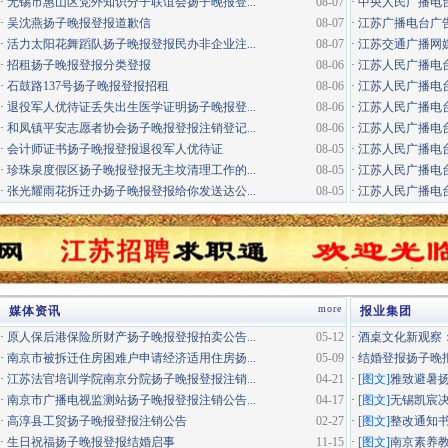
·
无锡市惠山区党外知识分子联谊会扬子晚报登...
08-07
·
中央人民广播电
·
吴沈燕扬子晚报登报道歉信
08-07
·
江苏广播电台广告咨询电
·
活力太阳花舞蹈队扬子晚报登报民办非企业注...
08-07
·
江苏交通广播网
·
招租扬子晚报登报分类登报
08-06
·
江苏人民广播电台
·
石鼓路137号扬子晚报登报招租
08-06
·
江苏人民广播电台
·
退役军人优待证丢失出生医学证明扬子晚报登...
08-06
·
江苏人民广播电台
·
和凤镇平安志愿者协会扬子晚报登报注销登记...
08-06
·
江苏人民广播电台经
·
会计师证书扬子晚报登报退役军人优待证
08-05
·
江苏人民广播电台
·
珍珠泉度假区扬子晚报登报无主坟清理工作的...
08-05
·
江苏人民广播电台居
·
张光耀雨花拆迁办扬子晚报登报给你发送达公...
08-05
·
江苏人民广播电台
more
媒体资讯
报业集团
·
原人保后港保险所财产扬子晚报登报拍卖公告...
05-12
·
酒桌文化新观察：
·
南京市被拆迁住房困难户申请经济适用住房扬...
05-09
·
结婚登报扬子晚
·
江苏法官培训学院南京分院扬子晚报登报注销...
04-21
·
[图文]
雅致避暑
·
南京市广播电视监测站扬子晚报登报注销公告...
04-17
·
[图文]
无锡凯宸决
·
高淳县工贸扬子晚报登报注销公告
02-27
·
[图文]
整改通知
·
生日祝福扬子晚报登报结婚启事
11-15
·
[图文]
南京素养教