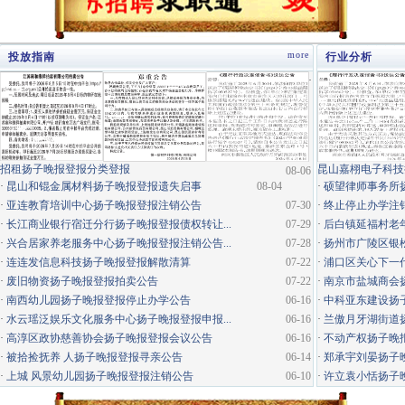
more
投放指南
行业分析
·
招租扬子晚报登报分类登报
昆山嘉栩电子科技
08-06
·
昆山和锟金属材料扬子晚报登报遗失启事
08-04
·
硕望律师事务所
·
亚连教育培训中心扬子晚报登报注销公告
07-30
·
终止停止办学注
·
长江商业银行宿迁分行扬子晚报登报债权转让...
07-29
·
后白镇延福村老年
·
兴合居家养老服务中心扬子晚报登报注销公告...
07-28
·
扬州市广陵区银松
·
连连发信息科技扬子晚报登报解散清算
07-22
·
浦口区关心下一代
·
废旧物资扬子晚报登报拍卖公告
07-22
·
南京市盐城商会
·
南西幼儿园扬子晚报登报停止办学公告
06-16
·
中科亚东建设扬
·
水云瑶泛娱乐文化服务中心扬子晚报登报申报...
06-16
·
兰傲月牙湖街道
·
高淳区政协慈善协会扬子晚报登报会议公告
06-16
·
不动产权扬子晚
·
被拾捡抚养 人扬子晚报登报寻亲公告
06-14
·
郑承宇刘晏扬子
·
上城 风景幼儿园扬子晚报登报注销公告
06-10
·
许立袁小恬扬子