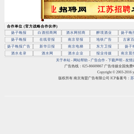
合作单位 (官方战略合作伙伴)
扬子晚报
白酒招商网
酒水网招商
醉境酒业
扬子晚
扬子晚报
在线登报
南京登报
地铁广告
古家
扬子晚报广告
新华日报
南京电梯
东方卫报
扬子
酒水名录
酒水网
酒水企业
报业传媒
南京晨
关于本站
-
网站帮助
-
广告合作
-
下载声明
-
友情
广告热线：025-86609867 广告传媒全国免费电话:400
Copyright © 2003-2016 
版权所有 南京海盟广告有限公司 ICP备案号：
苏