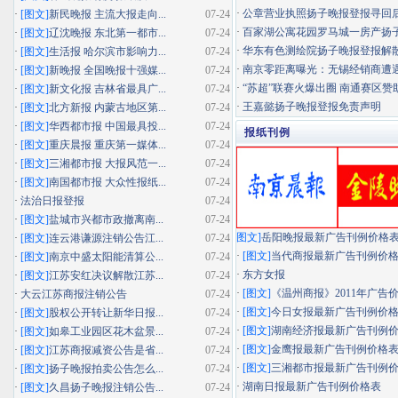
·
公章营业执照扬子晚报登报寻回
·
[图文]
新民晚报 主流大报走向...
07-24
·
百家湖公寓花园罗马城一房产扬子晚
·
[图文]
辽沈晚报 东北第一都市...
07-24
·
华东有色测绘院扬子晚报登报解
·
[图文]
生活报 哈尔滨市影响力...
07-24
·
南京零距离曝光：无锡经销商遭遇"假
·
[图文]
新晚报 全国晚报十强媒...
07-24
·
“苏超”联赛火爆出圈 南通赛区赞助
·
[图文]
新文化报 吉林省最具广...
07-24
·
王嘉懿扬子晚报登报免责声明
·
[图文]
北方新报 内蒙古地区第...
07-24
·
[图文]
华西都市报 中国最具投...
07-24
报纸刊例
·
[图文]
重庆晨报 重庆第一媒体...
07-24
·
[图文]
三湘都市报 大报风范一...
07-24
·
[图文]
南国都市报 大众性报纸...
07-24
·
法治日报登报
07-24
·
[图文]
盐城市兴都市政撤离南...
07-24
图文]
岳阳晚报最新广告刊例价格
·
[图文]
连云港谦源注销公告江...
07-24
·
[图文]
当代商报最新广告刊例价
·
[图文]
南京中盛太阳能清算公...
07-24
·
东方女报
·
[图文]
江苏安红决议解散江苏...
07-24
·
[图文]
《温州商报》2011年广告
·
大云江苏商报注销公告
07-24
·
[图文]
今日女报最新广告刊例价
·
[图文]
股权公开转让新华日报...
07-24
·
[图文]
湖南经济报最新广告刊例
·
[图文]
如皋工业园区花木盆景...
07-24
·
[图文]
金鹰报最新广告刊例价格
·
[图文]
江苏商报减资公告是省...
07-24
·
[图文]
三湘都市报最新广告刊例
·
[图文]
扬子晚报拍卖公告怎么...
07-24
·
湖南日报最新广告刊例价格表
·
[图文]
久昌扬子晚报注销公告...
07-24