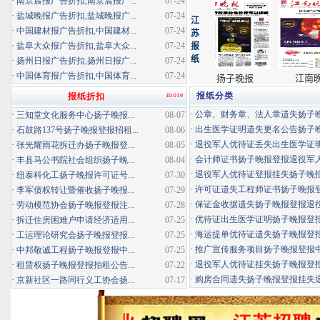
·
南京晨报广告折扣,南京晨报广...
07-24
·
盐城晚报广告折扣,盐城晚报广...
07-24
·
中国建材报广告折扣,中国建材...
07-24
·
盐阜大众报广告折扣,盐阜大众...
07-24
·
扬州日报广告折扣,扬州日报广...
07-24
·
中国体育报广告折扣,中国体育...
07-24
more
报纸分类
报纸折扣
·
公章、财务章、法人章遗失扬子晚报
·
三知堂文化服务中心扬子晚报...
08-07
·
出生医学证明遗失更名公告扬子晚报
·
石鼓路137号扬子晚报登报招租...
08-06
·
退役军人优待证丢失出生医学证明扬
·
张光耀雨花拆迁办扬子晚报登...
08-05
·
会计师证书扬子晚报登报退役军
·
丰县马公书院社会组织扬子晚...
08-04
·
退役军人优待证登报挂失扬子晚报登
·
纽泰科化工扬子晚报许可证号...
07-30
·
许可证遗失工程师证书扬子晚报登报
·
李军债权转让暨催收扬子晚报...
07-29
·
保证金收据遗失扬子晚报登报退役军
·
劳动模范协会扬子晚报登报注...
07-28
·
优待证出生医学证明扬子晚报登报海
·
拆迁住房困难户申请经济适用...
07-25
·
海运提单优待证遗失扬子晚报登报挂
·
工运理论研究会扬子晚报登报...
07-25
·
推广宣传服务项目扬子晚报登报中标
·
中邦敬诚工程扬子晚报登报中...
07-25
·
退役军人优待证挂失扬子晚报登报消
·
租赁权扬子晚报登报拍租公告...
07-22
·
购房合同遗失扬子晚报登报挂失退役
·
京新社区一路同行义工协会扬...
07-17