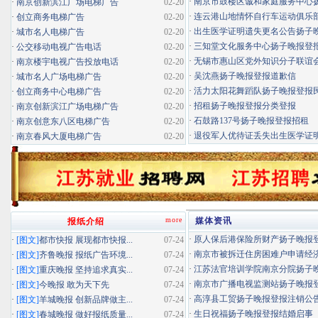
·
南京市鼓楼区诚和家庭服务中心扬子
·
南京创新滨江广场电梯广告
02-20
·
连云港山地情怀自行车运动俱乐部扬
·
创立商务电梯广告
02-20
·
出生医学证明遗失更名公告扬子晚报
·
城市名人电梯广告
02-20
·
三知堂文化服务中心扬子晚报登
·
公交移动电视广告电话
02-20
·
无锡市惠山区党外知识分子联谊会扬
·
南京楼宇电视广告投放电话
02-20
·
吴沈燕扬子晚报登报道歉信
·
城市名人广场电梯广告
02-20
·
活力太阳花舞蹈队扬子晚报登报民办
·
创立商务中心电梯广告
02-20
·
招租扬子晚报登报分类登报
·
南京创新滨江广场电梯广告
02-20
·
石鼓路137号扬子晚报登报招租
·
南京创意东八区电梯广告
02-20
·
退役军人优待证丢失出生医学证明扬
·
南京春风大厦电梯广告
02-20
more
媒体资讯
报纸介绍
·
原人保后港保险所财产扬子晚报登报
·
[图文]
都市快报 展现都市快报...
07-24
·
南京市被拆迁住房困难户申请经济适
·
[图文]
齐鲁晚报 报纸广告环境...
07-24
·
江苏法官培训学院南京分院扬子晚报
·
[图文]
重庆晚报 坚持追求真实...
07-24
·
南京市广播电视监测站扬子晚报登报
·
[图文]
今晚报 敢为天下先
07-24
·
高淳县工贸扬子晚报登报注销公
·
[图文]
羊城晚报 创新品牌做主...
07-24
·
生日祝福扬子晚报登报结婚启事
·
[图文]
春城晚报 做好报纸质量...
07-24