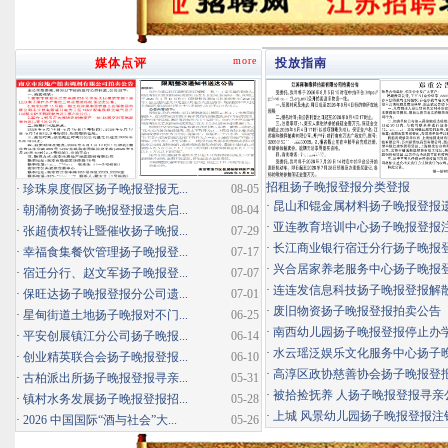
more
媒体点评
投放指南
招租扬子晚报登报分类登报
·
珍珠泉度假区扬子晚报登报无...
08-05
·
昆山和锟金属材料扬子晚报登报
·
朝涌物资扬子晚报登报遗失启...
08-04
·
亚连教育培训中心扬子晚报登报
·
张超债权转让暨催收扬子晚报...
07-29
·
长江商业银行宿迁分行扬子晚报登报
·
幸福食集餐饮管理扬子晚报登...
07-17
·
兴合居家养老服务中心扬子晚报登报
·
宿迁分行、赵文军扬子晚报登...
07-07
·
连连发信息科技扬子晚报登报解
·
保旺达扬子晚报登报分公司遗...
07-01
·
废旧物资扬子晚报登报拍卖公告
·
星甸街道土地扬子晚报对不门...
06-25
·
南西幼儿园扬子晚报登报停止办
·
平安创展镇江分公司扬子晚报...
06-14
·
水云瑶泛娱乐文化服务中心扬子晚报
·
创业精英联合会扬子晚报登报...
06-10
·
高淳区政协慈善协会扬子晚报登
·
古柏派出所扬子晚报登报寻亲...
05-31
·
被拾捡抚养 人扬子晚报登报寻亲
·
镇村水务发展扬子晚报登报招...
05-28
·
上城 风景幼儿园扬子晚报登报注
·
2026 中国国际“酒与社会”大...
05-26