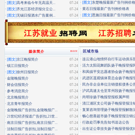
·
[图文]
东楚晚报最新广告刊例价
·
[图文]
高考来临今年无高温天...
07-24
·
黄石日报最新广告刊例价格表
·
[图文]
齐光江苏经济报分立公...
07-24
·
[图文]
恩施日报最新广告刊例价
·
[图文]
无锡日报酒水广告案例...
07-24
more
区域市场
媒体简介
·
连云港山地情怀自行车运动俱乐部扬
·
[图文]
京江晚报简介
07-24
·
活力太阳花舞蹈队扬子晚报登报民办
·
镇江日报简介
07-24
·
和凤镇平安志愿者协会扬子晚报登报
·
[图文]
徐州日报简介
07-24
·
武进区遥观镇体育总会扬子晚报登报
·
金陵晚报简介
07-24
·
民办非企业单位注销债权债务公
·
财会信报简介
07-24
·
沪武高速太仓至常州段扬子晚报登报
·
参考消息简介
07-24
·
尚明珍扬子晚报登报权属声明
·
北京晚报简介
07-24
·
清江浦区支公司扬子晚报登报注
·
北京青年报简介
07-24
·
复莱咨询管理扬子晚报登报解散
·
金陵晚报广告折扣,金陵晚报广...
07-24
·
畅心慈善超市扬子晚报登报注销
·
21世纪经济报道广告折扣,21世...
07-24
·
行政处罚事先告知书送达公告
·
南京日报广告折扣,南京日报广...
07-24
·
出生证公章挂失扬子晚报登报优待证
·
法制日报广告折扣,法制日报广...
07-24