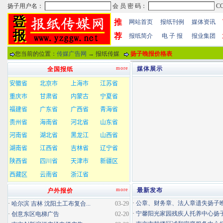
推
网站首页
报纸刊例
媒体资讯
荐
报纸简介
电 子 报
报业集团
您当前的位置：
传媒广告网
→ 报纸传媒
扬子晚报价格表
more
媒体展示
全国报纸
more
最新发布
户外报价
·
公章、财务章、法人章遗失扬子晚报
·
哈尔滨 吉林 沈阳土工布复合...
03-29
·
宁馨阳光家园残疾人托养中心扬子晚
·
创意东区电梯广告
02-20