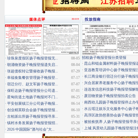
more
媒体点评
投放指南
招租扬子晚报登报分类登报
·
珍珠泉度假区扬子晚报登报无...
08-05
·
昆山和锟金属材料扬子晚报登报
·
朝涌物资扬子晚报登报遗失启...
08-04
·
亚连教育培训中心扬子晚报登报
·
张超债权转让暨催收扬子晚报...
07-29
·
长江商业银行宿迁分行扬子晚报登报
·
幸福食集餐饮管理扬子晚报登...
07-17
·
兴合居家养老服务中心扬子晚报登报
·
宿迁分行、赵文军扬子晚报登...
07-07
·
连连发信息科技扬子晚报登报解
·
保旺达扬子晚报登报分公司遗...
07-01
·
废旧物资扬子晚报登报拍卖公告
·
星甸街道土地扬子晚报对不门...
06-25
·
南西幼儿园扬子晚报登报停止办
·
平安创展镇江分公司扬子晚报...
06-14
·
水云瑶泛娱乐文化服务中心扬子晚报
·
创业精英联合会扬子晚报登报...
06-10
·
高淳区政协慈善协会扬子晚报登
·
古柏派出所扬子晚报登报寻亲...
05-31
·
被拾捡抚养 人扬子晚报登报寻亲
·
镇村水务发展扬子晚报登报招...
05-28
·
上城 风景幼儿园扬子晚报登报注
·
2026 中国国际“酒与社会”大...
05-26