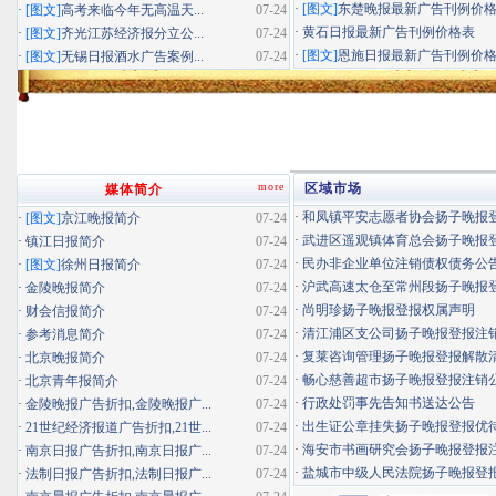
·
[图文]
东楚晚报最新广告刊例价
·
[图文]
高考来临今年无高温天...
07-24
·
黄石日报最新广告刊例价格表
·
[图文]
齐光江苏经济报分立公...
07-24
·
[图文]
恩施日报最新广告刊例价
·
[图文]
无锡日报酒水广告案例...
07-24
more
区域市场
媒体简介
·
和凤镇平安志愿者协会扬子晚报登报
·
[图文]
京江晚报简介
07-24
·
武进区遥观镇体育总会扬子晚报登报
·
镇江日报简介
07-24
·
民办非企业单位注销债权债务公
·
[图文]
徐州日报简介
07-24
·
沪武高速太仓至常州段扬子晚报登报
·
金陵晚报简介
07-24
·
尚明珍扬子晚报登报权属声明
·
财会信报简介
07-24
·
清江浦区支公司扬子晚报登报注
·
参考消息简介
07-24
·
复莱咨询管理扬子晚报登报解散
·
北京晚报简介
07-24
·
畅心慈善超市扬子晚报登报注销
·
北京青年报简介
07-24
·
行政处罚事先告知书送达公告
·
金陵晚报广告折扣,金陵晚报广...
07-24
·
出生证公章挂失扬子晚报登报优待证
·
21世纪经济报道广告折扣,21世...
07-24
·
海安市书画研究会扬子晚报登报
·
南京日报广告折扣,南京日报广...
07-24
·
盐城市中级人民法院扬子晚报登
·
法制日报广告折扣,法制日报广...
07-24