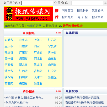
推
网站首页
报纸刊例
媒体资讯
荐
报纸简介
电 子 报
报业集团
您当前的位置：
传媒广告网
→ 报纸传媒
扬子晚报价格表
more
媒体展示
全国报纸
more
最新发布
户外报价
·
招租扬子晚报登报分类登报
·
哈尔滨 吉林 沈阳土工布复合...
03-29
·
石鼓路137号扬子晚报登报招租
·
创意东区电梯广告
02-20