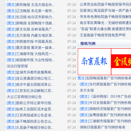
·
公章营业执照扬子晚报登报寻回
·
[图文]
新民晚报 主流大报走向...
07-24
·
百家湖公寓花园罗马城一房产扬子晚
·
[图文]
辽沈晚报 东北第一都市...
07-24
·
华东有色测绘院扬子晚报登报解
·
[图文]
生活报 哈尔滨市影响力...
07-24
·
南京零距离曝光：无锡经销商遭遇"假
·
[图文]
新晚报 全国晚报十强媒...
07-24
·
“苏超”联赛火爆出圈 南通赛区赞助
·
[图文]
新文化报 吉林省最具广...
07-24
·
王嘉懿扬子晚报登报免责声明
·
[图文]
北方新报 内蒙古地区第...
07-24
·
[图文]
华西都市报 中国最具投...
07-24
报纸刊例
·
[图文]
重庆晨报 重庆第一媒体...
07-24
·
[图文]
三湘都市报 大报风范一...
07-24
·
[图文]
南国都市报 大众性报纸...
07-24
·
法治日报登报
07-24
·
[图文]
盐城市兴都市政撤离南...
07-24
图文]
岳阳晚报最新广告刊例价格
·
[图文]
连云港谦源注销公告江...
07-24
·
[图文]
当代商报最新广告刊例价
·
[图文]
南京中盛太阳能清算公...
07-24
·
东方女报
·
[图文]
江苏安红决议解散江苏...
07-24
·
[图文]
《温州商报》2011年广告
·
大云江苏商报注销公告
07-24
·
[图文]
今日女报最新广告刊例价
·
[图文]
股权公开转让新华日报...
07-24
·
[图文]
湖南经济报最新广告刊例
·
[图文]
如皋工业园区花木盆景...
07-24
·
[图文]
金鹰报最新广告刊例价格
·
[图文]
江苏商报减资公告是省...
07-24
·
[图文]
三湘都市报最新广告刊例
·
[图文]
扬子晚报拍卖公告怎么...
07-24
·
湖南日报最新广告刊例价格表
·
[图文]
久昌扬子晚报注销公告...
07-24