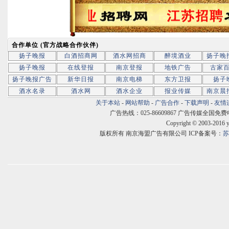
合作单位 (官方战略合作伙伴)
扬子晚报
白酒招商网
酒水网招商
醉境酒业
扬子晚
扬子晚报
在线登报
南京登报
地铁广告
古家
扬子晚报广告
新华日报
南京电梯
东方卫报
扬子
酒水名录
酒水网
酒水企业
报业传媒
南京晨
关于本站
-
网站帮助
-
广告合作
-
下载声明
-
友情
广告热线：025-86609867 广告传媒全国免费电话:400
Copyright © 2003-2016 
版权所有 南京海盟广告有限公司 ICP备案号：
苏