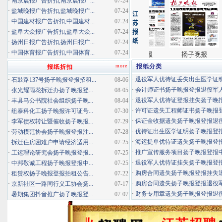
·
南京晨报广告折扣,南京晨报广...
07-24
·
盐城晚报广告折扣,盐城晚报广...
07-24
·
中国建材报广告折扣,中国建材...
07-24
·
盐阜大众报广告折扣,盐阜大众...
07-24
·
扬州日报广告折扣,扬州日报广...
07-24
·
中国体育报广告折扣,中国体育...
07-24
more
报纸分类
报纸折扣
·
退役军人优待证丢失出生医学证明扬
·
石鼓路137号扬子晚报登报招租...
08-06
·
会计师证书扬子晚报登报退役军
·
张光耀雨花拆迁办扬子晚报登...
08-05
·
退役军人优待证登报挂失扬子晚报登
·
丰县马公书院社会组织扬子晚...
08-04
·
许可证遗失工程师证书扬子晚报登报
·
纽泰科化工扬子晚报许可证号...
07-30
·
保证金收据遗失扬子晚报登报退役军
·
李军债权转让暨催收扬子晚报...
07-29
·
优待证出生医学证明扬子晚报登报海
·
劳动模范协会扬子晚报登报注...
07-28
·
海运提单优待证遗失扬子晚报登报挂
·
拆迁住房困难户申请经济适用...
07-25
·
推广宣传服务项目扬子晚报登报中标
·
工运理论研究会扬子晚报登报...
07-25
·
退役军人优待证挂失扬子晚报登报消
·
中邦敬诚工程扬子晚报登报中...
07-25
·
购房合同遗失扬子晚报登报挂失退役
·
租赁权扬子晚报登报拍租公告...
07-22
·
购房合同遗失扬子晚报登报退役军人
·
京新社区一路同行义工协会扬...
07-17
·
财务专用章遗失扬子晚报登报退役军
·
暑期集团抖音推广扬子晚报登...
07-07