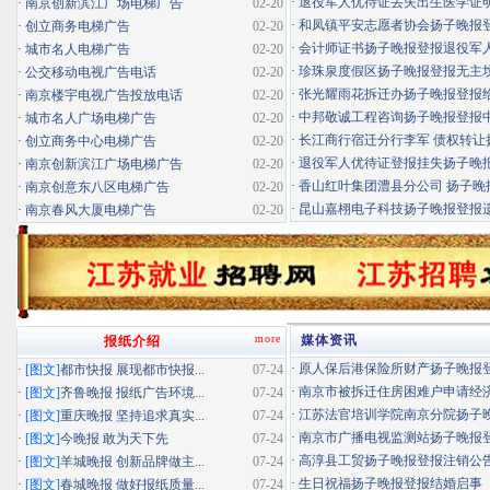
·
退役军人优待证丢失出生医学证明扬
·
南京创新滨江广场电梯广告
02-20
·
和凤镇平安志愿者协会扬子晚报登报
·
创立商务电梯广告
02-20
·
会计师证书扬子晚报登报退役军
·
城市名人电梯广告
02-20
·
珍珠泉度假区扬子晚报登报无主坟清
·
公交移动电视广告电话
02-20
·
张光耀雨花拆迁办扬子晚报登报给你
·
南京楼宇电视广告投放电话
02-20
·
中邦敬诚工程咨询扬子晚报登报中标
·
城市名人广场电梯广告
02-20
·
长江商行宿迁分行李军 债权转让扬
·
创立商务中心电梯广告
02-20
·
退役军人优待证登报挂失扬子晚报登
·
南京创新滨江广场电梯广告
02-20
·
香山红叶集团澧县分公司 扬子晚报
·
南京创意东八区电梯广告
02-20
·
昆山嘉栩电子科技扬子晚报登报
·
南京春风大厦电梯广告
02-20
more
媒体资讯
报纸介绍
·
原人保后港保险所财产扬子晚报登报
·
[图文]
都市快报 展现都市快报...
07-24
·
南京市被拆迁住房困难户申请经济适
·
[图文]
齐鲁晚报 报纸广告环境...
07-24
·
江苏法官培训学院南京分院扬子晚报
·
[图文]
重庆晚报 坚持追求真实...
07-24
·
南京市广播电视监测站扬子晚报登报
·
[图文]
今晚报 敢为天下先
07-24
·
高淳县工贸扬子晚报登报注销公
·
[图文]
羊城晚报 创新品牌做主...
07-24
·
生日祝福扬子晚报登报结婚启事
·
[图文]
春城晚报 做好报纸质量...
07-24