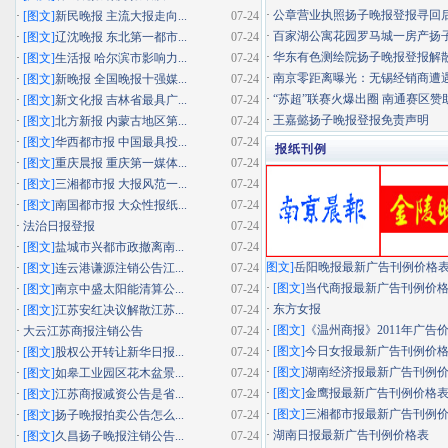
·
公章营业执照扬子晚报登报寻回
·
[图文]
新民晚报 主流大报走向...
07-24
·
百家湖公寓花园罗马城一房产扬子晚
·
[图文]
辽沈晚报 东北第一都市...
07-24
·
华东有色测绘院扬子晚报登报解
·
[图文]
生活报 哈尔滨市影响力...
07-24
·
南京零距离曝光：无锡经销商遭遇"假
·
[图文]
新晚报 全国晚报十强媒...
07-24
·
“苏超”联赛火爆出圈 南通赛区赞助
·
[图文]
新文化报 吉林省最具广...
07-24
·
王嘉懿扬子晚报登报免责声明
·
[图文]
北方新报 内蒙古地区第...
07-24
·
[图文]
华西都市报 中国最具投...
07-24
报纸刊例
·
[图文]
重庆晨报 重庆第一媒体...
07-24
·
[图文]
三湘都市报 大报风范一...
07-24
·
[图文]
南国都市报 大众性报纸...
07-24
·
法治日报登报
07-24
·
[图文]
盐城市兴都市政撤离南...
07-24
图文]
岳阳晚报最新广告刊例价格
·
[图文]
连云港谦源注销公告江...
07-24
·
[图文]
当代商报最新广告刊例价
·
[图文]
南京中盛太阳能清算公...
07-24
·
东方女报
·
[图文]
江苏安红决议解散江苏...
07-24
·
[图文]
《温州商报》2011年广告
·
大云江苏商报注销公告
07-24
·
[图文]
今日女报最新广告刊例价
·
[图文]
股权公开转让新华日报...
07-24
·
[图文]
湖南经济报最新广告刊例
·
[图文]
如皋工业园区花木盆景...
07-24
·
[图文]
金鹰报最新广告刊例价格
·
[图文]
江苏商报减资公告是省...
07-24
·
[图文]
三湘都市报最新广告刊例
·
[图文]
扬子晚报拍卖公告怎么...
07-24
·
湖南日报最新广告刊例价格表
·
[图文]
久昌扬子晚报注销公告...
07-24