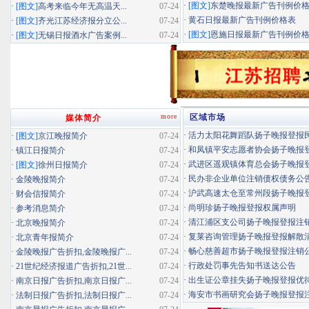
·
[图文]
东楚晚报最新广告刊例价
·
[图文]
高考来临今年无高温天...
07-24
·
黄石日报最新广告刊例价格表
·
[图文]
齐光江苏经济报分立公...
07-24
·
[图文]
恩施日报最新广告刊例价
·
[图文]
无锡日报酒水广告案例...
07-24
more
区域市场
媒体简介
·
活力太阳花舞蹈队扬子晚报登报民办
·
[图文]
京江晚报简介
07-24
·
和凤镇平安志愿者协会扬子晚报登报
·
镇江日报简介
07-24
·
武进区遥观镇体育总会扬子晚报登报
·
[图文]
徐州日报简介
07-24
·
民办非企业单位注销债权债务公
·
金陵晚报简介
07-24
·
沪武高速太仓至常州段扬子晚报登报
·
财会信报简介
07-24
·
尚明珍扬子晚报登报权属声明
·
参考消息简介
07-24
·
清江浦区支公司扬子晚报登报注
·
北京晚报简介
07-24
·
复莱咨询管理扬子晚报登报解散
·
北京青年报简介
07-24
·
畅心慈善超市扬子晚报登报注销
·
金陵晚报广告折扣,金陵晚报广...
07-24
·
行政处罚事先告知书送达公告
·
21世纪经济报道广告折扣,21世...
07-24
·
出生证公章挂失扬子晚报登报优待证
·
南京日报广告折扣,南京日报广...
07-24
·
海安市书画研究会扬子晚报登报
·
法制日报广告折扣,法制日报广...
07-24