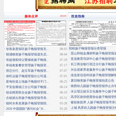
more
媒体点评
投放指南
招租扬子晚报登报分类登报
·
珍珠泉度假区扬子晚报登报无...
08-05
·
昆山和锟金属材料扬子晚报登报
·
朝涌物资扬子晚报登报遗失启...
08-04
·
亚连教育培训中心扬子晚报登报
·
张超债权转让暨催收扬子晚报...
07-29
·
长江商业银行宿迁分行扬子晚报登报
·
幸福食集餐饮管理扬子晚报登...
07-17
·
兴合居家养老服务中心扬子晚报登报
·
宿迁分行、赵文军扬子晚报登...
07-07
·
连连发信息科技扬子晚报登报解
·
保旺达扬子晚报登报分公司遗...
07-01
·
废旧物资扬子晚报登报拍卖公告
·
星甸街道土地扬子晚报对不门...
06-25
·
南西幼儿园扬子晚报登报停止办
·
平安创展镇江分公司扬子晚报...
06-14
·
水云瑶泛娱乐文化服务中心扬子晚报
·
创业精英联合会扬子晚报登报...
06-10
·
高淳区政协慈善协会扬子晚报登
·
古柏派出所扬子晚报登报寻亲...
05-31
·
被拾捡抚养 人扬子晚报登报寻亲
·
镇村水务发展扬子晚报登报招...
05-28
·
上城 风景幼儿园扬子晚报登报注
·
2026 中国国际“酒与社会”大...
05-26