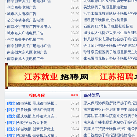
·
无锡市惠山区党外知识分子联谊会扬
·
南京创新滨江广场电梯广告
02-20
·
吴沈燕扬子晚报登报道歉信
·
创立商务电梯广告
02-20
·
活力太阳花舞蹈队扬子晚报登报民办
·
城市名人电梯广告
02-20
·
招租扬子晚报登报分类登报
·
公交移动电视广告电话
02-20
·
石鼓路137号扬子晚报登报招租
·
南京楼宇电视广告投放电话
02-20
·
退役军人优待证丢失出生医学证明扬
·
城市名人广场电梯广告
02-20
·
和凤镇平安志愿者协会扬子晚报登报
·
创立商务中心电梯广告
02-20
·
会计师证书扬子晚报登报退役军
·
南京创新滨江广场电梯广告
02-20
·
珍珠泉度假区扬子晚报登报无主坟清
·
南京创意东八区电梯广告
02-20
·
张光耀雨花拆迁办扬子晚报登报给你
·
南京春风大厦电梯广告
02-20
more
媒体资讯
报纸介绍
·
原人保后港保险所财产扬子晚报登报
·
[图文]
都市快报 展现都市快报...
07-24
·
南京市被拆迁住房困难户申请经济适
·
[图文]
齐鲁晚报 报纸广告环境...
07-24
·
江苏法官培训学院南京分院扬子晚报
·
[图文]
重庆晚报 坚持追求真实...
07-24
·
南京市广播电视监测站扬子晚报登报
·
[图文]
今晚报 敢为天下先
07-24
·
高淳县工贸扬子晚报登报注销公
·
[图文]
羊城晚报 创新品牌做主...
07-24
·
生日祝福扬子晚报登报结婚启事
·
[图文]
春城晚报 做好报纸质量...
07-24