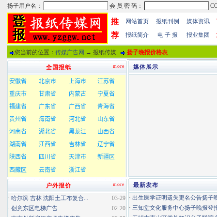
推
网站首页
报纸刊例
媒体资讯
荐
报纸简介
电 子 报
报业集团
您当前的位置：
传媒广告网
→ 报纸传媒
扬子晚报价格表
more
媒体展示
全国报纸
more
最新发布
户外报价
·
出生医学证明遗失更名公告扬子晚报
·
哈尔滨 吉林 沈阳土工布复合...
03-29
·
三知堂文化服务中心扬子晚报登
·
创意东区电梯广告
02-20