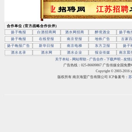
合作单位 (官方战略合作伙伴)
扬子晚报
白酒招商网
酒水网招商
醉境酒业
扬子晚
扬子晚报
在线登报
南京登报
地铁广告
古家
扬子晚报广告
新华日报
南京电梯
东方卫报
扬子
酒水名录
酒水网
酒水企业
报业传媒
南京晨
关于本站
-
网站帮助
-
广告合作
-
下载声明
-
友情
广告热线：025-86609867 广告传媒全国免费电话:400
Copyright © 2003-2016 
版权所有 南京海盟广告有限公司 ICP备案号：
苏