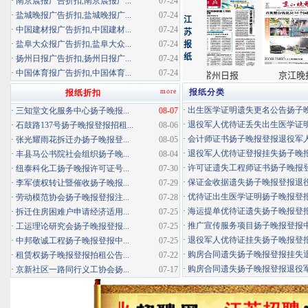
·
南京晨报广告折扣,南京晨报广...
07-24
·
盐城晚报广告折扣,盐城晚报广...
07-24
·
中国建材报广告折扣,中国建材...
07-24
·
盐阜大众报广告折扣,盐阜大众...
07-24
·
扬州日报广告折扣,扬州日报广...
07-24
·
中国体育报广告折扣,中国体育...
07-24
more
报纸分类
报纸折扣
·
出生医学证明遗失更名公告扬子晚报
·
三知堂文化服务中心扬子晚报...
08-07
·
退役军人优待证丢失出生医学证明扬
·
石鼓路137号扬子晚报登报招租...
08-06
·
会计师证书扬子晚报登报退役军
·
张光耀雨花拆迁办扬子晚报登...
08-05
·
退役军人优待证登报挂失扬子晚报登
·
丰县马公书院社会组织扬子晚...
08-04
·
许可证遗失工程师证书扬子晚报登报
·
纽泰科化工扬子晚报许可证号...
07-30
·
保证金收据遗失扬子晚报登报退役军
·
李军债权转让暨催收扬子晚报...
07-29
·
优待证出生医学证明扬子晚报登报海
·
劳动模范协会扬子晚报登报注...
07-28
·
海运提单优待证遗失扬子晚报登报挂
·
拆迁住房困难户申请经济适用...
07-25
·
推广宣传服务项目扬子晚报登报中标
·
工运理论研究会扬子晚报登报...
07-25
·
退役军人优待证挂失扬子晚报登报消
·
中邦敬诚工程扬子晚报登报中...
07-25
·
购房合同遗失扬子晚报登报挂失退役
·
租赁权扬子晚报登报拍租公告...
07-22
·
购房合同遗失扬子晚报登报退役军人
·
京新社区一路同行义工协会扬...
07-17