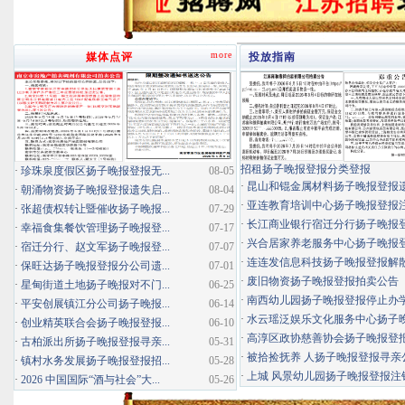
more
媒体点评
投放指南
招租扬子晚报登报分类登报
·
珍珠泉度假区扬子晚报登报无...
08-05
·
昆山和锟金属材料扬子晚报登报
·
朝涌物资扬子晚报登报遗失启...
08-04
·
亚连教育培训中心扬子晚报登报
·
张超债权转让暨催收扬子晚报...
07-29
·
长江商业银行宿迁分行扬子晚报登报
·
幸福食集餐饮管理扬子晚报登...
07-17
·
兴合居家养老服务中心扬子晚报登报
·
宿迁分行、赵文军扬子晚报登...
07-07
·
连连发信息科技扬子晚报登报解
·
保旺达扬子晚报登报分公司遗...
07-01
·
废旧物资扬子晚报登报拍卖公告
·
星甸街道土地扬子晚报对不门...
06-25
·
南西幼儿园扬子晚报登报停止办
·
平安创展镇江分公司扬子晚报...
06-14
·
水云瑶泛娱乐文化服务中心扬子晚报
·
创业精英联合会扬子晚报登报...
06-10
·
高淳区政协慈善协会扬子晚报登
·
古柏派出所扬子晚报登报寻亲...
05-31
·
被拾捡抚养 人扬子晚报登报寻亲
·
镇村水务发展扬子晚报登报招...
05-28
·
上城 风景幼儿园扬子晚报登报注
·
2026 中国国际“酒与社会”大...
05-26