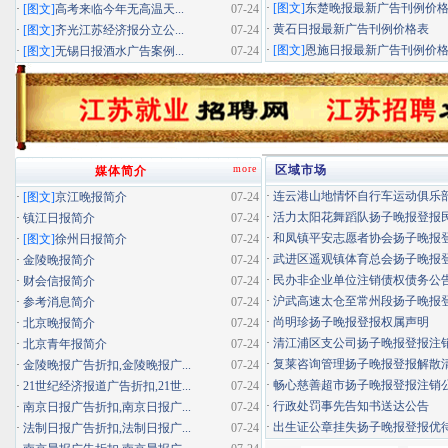
·
[图文]
东楚晚报最新广告刊例价
·
[图文]
高考来临今年无高温天...
07-24
·
黄石日报最新广告刊例价格表
·
[图文]
齐光江苏经济报分立公...
07-24
·
[图文]
恩施日报最新广告刊例价
·
[图文]
无锡日报酒水广告案例...
07-24
more
区域市场
媒体简介
·
连云港山地情怀自行车运动俱乐部扬
·
[图文]
京江晚报简介
07-24
·
活力太阳花舞蹈队扬子晚报登报民办
·
镇江日报简介
07-24
·
和凤镇平安志愿者协会扬子晚报登报
·
[图文]
徐州日报简介
07-24
·
武进区遥观镇体育总会扬子晚报登报
·
金陵晚报简介
07-24
·
民办非企业单位注销债权债务公
·
财会信报简介
07-24
·
沪武高速太仓至常州段扬子晚报登报
·
参考消息简介
07-24
·
尚明珍扬子晚报登报权属声明
·
北京晚报简介
07-24
·
清江浦区支公司扬子晚报登报注
·
北京青年报简介
07-24
·
复莱咨询管理扬子晚报登报解散
·
金陵晚报广告折扣,金陵晚报广...
07-24
·
畅心慈善超市扬子晚报登报注销
·
21世纪经济报道广告折扣,21世...
07-24
·
行政处罚事先告知书送达公告
·
南京日报广告折扣,南京日报广...
07-24
·
出生证公章挂失扬子晚报登报优待证
·
法制日报广告折扣,法制日报广...
07-24