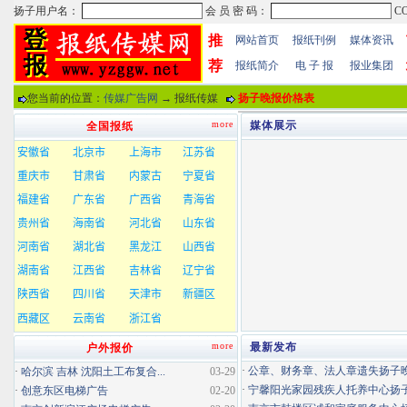
推
网站首页
报纸刊例
媒体资讯
荐
报纸简介
电 子 报
报业集团
您当前的位置：
传媒广告网
→ 报纸传媒
扬子晚报价格表
more
媒体展示
全国报纸
more
最新发布
户外报价
·
公章、财务章、法人章遗失扬子晚报
·
哈尔滨 吉林 沈阳土工布复合...
03-29
·
宁馨阳光家园残疾人托养中心扬子晚
·
创意东区电梯广告
02-20