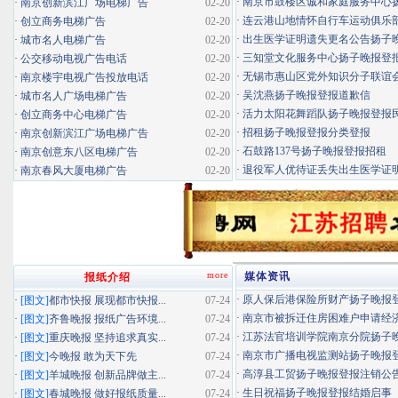
·
南京市鼓楼区诚和家庭服务中心扬子
·
南京创新滨江广场电梯广告
02-20
·
连云港山地情怀自行车运动俱乐部扬
·
创立商务电梯广告
02-20
·
出生医学证明遗失更名公告扬子晚报
·
城市名人电梯广告
02-20
·
三知堂文化服务中心扬子晚报登
·
公交移动电视广告电话
02-20
·
无锡市惠山区党外知识分子联谊会扬
·
南京楼宇电视广告投放电话
02-20
·
吴沈燕扬子晚报登报道歉信
·
城市名人广场电梯广告
02-20
·
活力太阳花舞蹈队扬子晚报登报民办
·
创立商务中心电梯广告
02-20
·
招租扬子晚报登报分类登报
·
南京创新滨江广场电梯广告
02-20
·
石鼓路137号扬子晚报登报招租
·
南京创意东八区电梯广告
02-20
·
退役军人优待证丢失出生医学证明扬
·
南京春风大厦电梯广告
02-20
more
媒体资讯
报纸介绍
·
原人保后港保险所财产扬子晚报登报
·
[图文]
都市快报 展现都市快报...
07-24
·
南京市被拆迁住房困难户申请经济适
·
[图文]
齐鲁晚报 报纸广告环境...
07-24
·
江苏法官培训学院南京分院扬子晚报
·
[图文]
重庆晚报 坚持追求真实...
07-24
·
南京市广播电视监测站扬子晚报登报
·
[图文]
今晚报 敢为天下先
07-24
·
高淳县工贸扬子晚报登报注销公
·
[图文]
羊城晚报 创新品牌做主...
07-24
·
生日祝福扬子晚报登报结婚启事
·
[图文]
春城晚报 做好报纸质量...
07-24