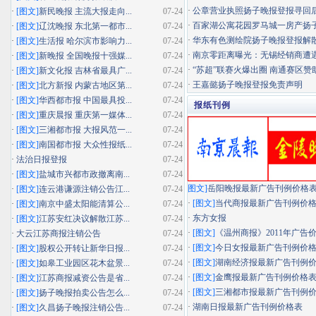
·
公章营业执照扬子晚报登报寻回
·
[图文]
新民晚报 主流大报走向...
07-24
·
百家湖公寓花园罗马城一房产扬子晚
·
[图文]
辽沈晚报 东北第一都市...
07-24
·
华东有色测绘院扬子晚报登报解
·
[图文]
生活报 哈尔滨市影响力...
07-24
·
南京零距离曝光：无锡经销商遭遇"假
·
[图文]
新晚报 全国晚报十强媒...
07-24
·
“苏超”联赛火爆出圈 南通赛区赞助
·
[图文]
新文化报 吉林省最具广...
07-24
·
王嘉懿扬子晚报登报免责声明
·
[图文]
北方新报 内蒙古地区第...
07-24
·
[图文]
华西都市报 中国最具投...
07-24
报纸刊例
·
[图文]
重庆晨报 重庆第一媒体...
07-24
·
[图文]
三湘都市报 大报风范一...
07-24
·
[图文]
南国都市报 大众性报纸...
07-24
·
法治日报登报
07-24
·
[图文]
盐城市兴都市政撤离南...
07-24
图文]
岳阳晚报最新广告刊例价格
·
[图文]
连云港谦源注销公告江...
07-24
·
[图文]
当代商报最新广告刊例价
·
[图文]
南京中盛太阳能清算公...
07-24
·
东方女报
·
[图文]
江苏安红决议解散江苏...
07-24
·
[图文]
《温州商报》2011年广告
·
大云江苏商报注销公告
07-24
·
[图文]
今日女报最新广告刊例价
·
[图文]
股权公开转让新华日报...
07-24
·
[图文]
湖南经济报最新广告刊例
·
[图文]
如皋工业园区花木盆景...
07-24
·
[图文]
金鹰报最新广告刊例价格
·
[图文]
江苏商报减资公告是省...
07-24
·
[图文]
三湘都市报最新广告刊例
·
[图文]
扬子晚报拍卖公告怎么...
07-24
·
湖南日报最新广告刊例价格表
·
[图文]
久昌扬子晚报注销公告...
07-24