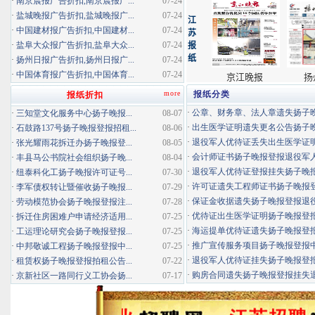
·
南京晨报广告折扣,南京晨报广...
07-24
·
盐城晚报广告折扣,盐城晚报广...
07-24
·
中国建材报广告折扣,中国建材...
07-24
·
盐阜大众报广告折扣,盐阜大众...
07-24
·
扬州日报广告折扣,扬州日报广...
07-24
·
中国体育报广告折扣,中国体育...
07-24
more
报纸分类
报纸折扣
·
公章、财务章、法人章遗失扬子晚报
·
三知堂文化服务中心扬子晚报...
08-07
·
出生医学证明遗失更名公告扬子晚报
·
石鼓路137号扬子晚报登报招租...
08-06
·
退役军人优待证丢失出生医学证明扬
·
张光耀雨花拆迁办扬子晚报登...
08-05
·
会计师证书扬子晚报登报退役军
·
丰县马公书院社会组织扬子晚...
08-04
·
退役军人优待证登报挂失扬子晚报登
·
纽泰科化工扬子晚报许可证号...
07-30
·
许可证遗失工程师证书扬子晚报登报
·
李军债权转让暨催收扬子晚报...
07-29
·
保证金收据遗失扬子晚报登报退役军
·
劳动模范协会扬子晚报登报注...
07-28
·
优待证出生医学证明扬子晚报登报海
·
拆迁住房困难户申请经济适用...
07-25
·
海运提单优待证遗失扬子晚报登报挂
·
工运理论研究会扬子晚报登报...
07-25
·
推广宣传服务项目扬子晚报登报中标
·
中邦敬诚工程扬子晚报登报中...
07-25
·
退役军人优待证挂失扬子晚报登报消
·
租赁权扬子晚报登报拍租公告...
07-22
·
购房合同遗失扬子晚报登报挂失退役
·
京新社区一路同行义工协会扬...
07-17