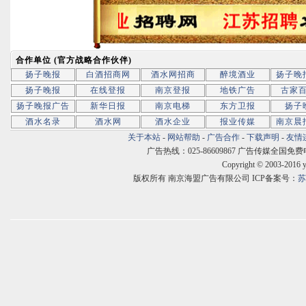
合作单位 (官方战略合作伙伴)
扬子晚报
白酒招商网
酒水网招商
醉境酒业
扬子晚
扬子晚报
在线登报
南京登报
地铁广告
古家
扬子晚报广告
新华日报
南京电梯
东方卫报
扬子
酒水名录
酒水网
酒水企业
报业传媒
南京晨
关于本站
-
网站帮助
-
广告合作
-
下载声明
-
友情
广告热线：025-86609867 广告传媒全国免费电话:400
Copyright © 2003-2016 
版权所有 南京海盟广告有限公司 ICP备案号：
苏