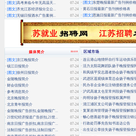
·
[图文]
东楚晚报最新广告刊例价
·
[图文]
高考来临今年无高温天...
07-24
·
黄石日报最新广告刊例价格表
·
[图文]
齐光江苏经济报分立公...
07-24
·
[图文]
恩施日报最新广告刊例价
·
[图文]
无锡日报酒水广告案例...
07-24
more
区域市场
媒体简介
·
连云港山地情怀自行车运动俱乐部扬
·
[图文]
京江晚报简介
07-24
·
活力太阳花舞蹈队扬子晚报登报民办
·
镇江日报简介
07-24
·
和凤镇平安志愿者协会扬子晚报登报
·
[图文]
徐州日报简介
07-24
·
武进区遥观镇体育总会扬子晚报登报
·
金陵晚报简介
07-24
·
民办非企业单位注销债权债务公
·
财会信报简介
07-24
·
沪武高速太仓至常州段扬子晚报登报
·
参考消息简介
07-24
·
尚明珍扬子晚报登报权属声明
·
北京晚报简介
07-24
·
清江浦区支公司扬子晚报登报注
·
北京青年报简介
07-24
·
复莱咨询管理扬子晚报登报解散
·
金陵晚报广告折扣,金陵晚报广...
07-24
·
畅心慈善超市扬子晚报登报注销
·
21世纪经济报道广告折扣,21世...
07-24
·
行政处罚事先告知书送达公告
·
南京日报广告折扣,南京日报广...
07-24
·
出生证公章挂失扬子晚报登报优待证
·
法制日报广告折扣,法制日报广...
07-24