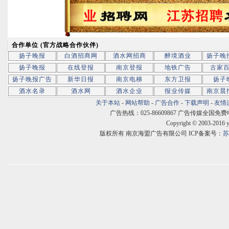
合作单位 (官方战略合作伙伴)
扬子晚报
白酒招商网
酒水网招商
醉境酒业
扬子晚
扬子晚报
在线登报
南京登报
地铁广告
古家
扬子晚报广告
新华日报
南京电梯
东方卫报
扬子
酒水名录
酒水网
酒水企业
报业传媒
南京晨
关于本站
-
网站帮助
-
广告合作
-
下载声明
-
友情
广告热线：025-86609867 广告传媒全国免费电话:400
Copyright © 2003-2016 
版权所有 南京海盟广告有限公司 ICP备案号：
苏