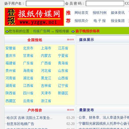
推
网站首页
报纸刊例
媒体资讯
荐
报纸简介
电 子 报
报业集团
您当前的位置：
传媒广告网
→ 报纸传媒
扬子晚报价格表
more
媒体展示
全国报纸
more
最新发布
户外报价
·
公章、财务章、法人章遗失扬子晚报
·
哈尔滨 吉林 沈阳土工布复合...
03-29
·
宁馨阳光家园残疾人托养中心扬子晚
·
创意东区电梯广告
02-20