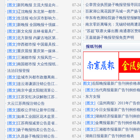
·
公章营业执照扬子晚报登报寻回
·
[图文]
新民晚报 主流大报走向...
07-24
·
百家湖公寓花园罗马城一房产扬子晚
·
[图文]
辽沈晚报 东北第一都市...
07-24
·
华东有色测绘院扬子晚报登报解
·
[图文]
生活报 哈尔滨市影响力...
07-24
·
南京零距离曝光：无锡经销商遭遇"假
·
[图文]
新晚报 全国晚报十强媒...
07-24
·
“苏超”联赛火爆出圈 南通赛区赞助
·
[图文]
新文化报 吉林省最具广...
07-24
·
王嘉懿扬子晚报登报免责声明
·
[图文]
北方新报 内蒙古地区第...
07-24
·
[图文]
华西都市报 中国最具投...
07-24
报纸刊例
·
[图文]
重庆晨报 重庆第一媒体...
07-24
·
[图文]
三湘都市报 大报风范一...
07-24
·
[图文]
南国都市报 大众性报纸...
07-24
·
法治日报登报
07-24
·
[图文]
盐城市兴都市政撤离南...
07-24
图文]
岳阳晚报最新广告刊例价格
·
[图文]
连云港谦源注销公告江...
07-24
·
[图文]
当代商报最新广告刊例价
·
[图文]
南京中盛太阳能清算公...
07-24
·
东方女报
·
[图文]
江苏安红决议解散江苏...
07-24
·
[图文]
《温州商报》2011年广告
·
大云江苏商报注销公告
07-24
·
[图文]
今日女报最新广告刊例价
·
[图文]
股权公开转让新华日报...
07-24
·
[图文]
湖南经济报最新广告刊例
·
[图文]
如皋工业园区花木盆景...
07-24
·
[图文]
金鹰报最新广告刊例价格
·
[图文]
江苏商报减资公告是省...
07-24
·
[图文]
三湘都市报最新广告刊例
·
[图文]
扬子晚报拍卖公告怎么...
07-24
·
湖南日报最新广告刊例价格表
·
[图文]
久昌扬子晚报注销公告...
07-24