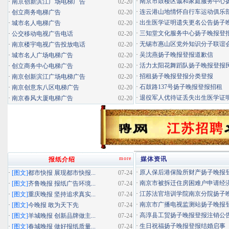
·
南京市鼓楼区诚和家庭服务中心扬子
·
南京创新滨江广场电梯广告
02-20
·
连云港山地情怀自行车运动俱乐部扬
·
创立商务电梯广告
02-20
·
出生医学证明遗失更名公告扬子晚报
·
城市名人电梯广告
02-20
·
三知堂文化服务中心扬子晚报登
·
公交移动电视广告电话
02-20
·
无锡市惠山区党外知识分子联谊会扬
·
南京楼宇电视广告投放电话
02-20
·
吴沈燕扬子晚报登报道歉信
·
城市名人广场电梯广告
02-20
·
活力太阳花舞蹈队扬子晚报登报民办
·
创立商务中心电梯广告
02-20
·
招租扬子晚报登报分类登报
·
南京创新滨江广场电梯广告
02-20
·
石鼓路137号扬子晚报登报招租
·
南京创意东八区电梯广告
02-20
·
退役军人优待证丢失出生医学证明扬
·
南京春风大厦电梯广告
02-20
more
媒体资讯
报纸介绍
·
原人保后港保险所财产扬子晚报登报
·
[图文]
都市快报 展现都市快报...
07-24
·
南京市被拆迁住房困难户申请经济适
·
[图文]
齐鲁晚报 报纸广告环境...
07-24
·
江苏法官培训学院南京分院扬子晚报
·
[图文]
重庆晚报 坚持追求真实...
07-24
·
南京市广播电视监测站扬子晚报登报
·
[图文]
今晚报 敢为天下先
07-24
·
高淳县工贸扬子晚报登报注销公
·
[图文]
羊城晚报 创新品牌做主...
07-24
·
生日祝福扬子晚报登报结婚启事
·
[图文]
春城晚报 做好报纸质量...
07-24