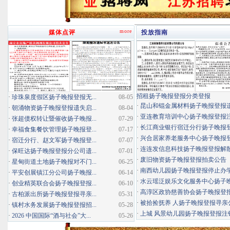
more
媒体点评
投放指南
招租扬子晚报登报分类登报
·
珍珠泉度假区扬子晚报登报无...
08-05
·
昆山和锟金属材料扬子晚报登报
·
朝涌物资扬子晚报登报遗失启...
08-04
·
亚连教育培训中心扬子晚报登报
·
张超债权转让暨催收扬子晚报...
07-29
·
长江商业银行宿迁分行扬子晚报登报
·
幸福食集餐饮管理扬子晚报登...
07-17
·
兴合居家养老服务中心扬子晚报登报
·
宿迁分行、赵文军扬子晚报登...
07-07
·
连连发信息科技扬子晚报登报解
·
保旺达扬子晚报登报分公司遗...
07-01
·
废旧物资扬子晚报登报拍卖公告
·
星甸街道土地扬子晚报对不门...
06-25
·
南西幼儿园扬子晚报登报停止办
·
平安创展镇江分公司扬子晚报...
06-14
·
水云瑶泛娱乐文化服务中心扬子晚报
·
创业精英联合会扬子晚报登报...
06-10
·
高淳区政协慈善协会扬子晚报登
·
古柏派出所扬子晚报登报寻亲...
05-31
·
被拾捡抚养 人扬子晚报登报寻亲
·
镇村水务发展扬子晚报登报招...
05-28
·
上城 风景幼儿园扬子晚报登报注
·
2026 中国国际“酒与社会”大...
05-26