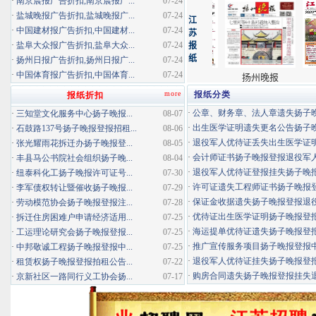
·
南京晨报广告折扣,南京晨报广...
07-24
·
盐城晚报广告折扣,盐城晚报广...
07-24
·
中国建材报广告折扣,中国建材...
07-24
·
盐阜大众报广告折扣,盐阜大众...
07-24
·
扬州日报广告折扣,扬州日报广...
07-24
·
中国体育报广告折扣,中国体育...
07-24
more
报纸分类
报纸折扣
·
公章、财务章、法人章遗失扬子晚报
·
三知堂文化服务中心扬子晚报...
08-07
·
出生医学证明遗失更名公告扬子晚报
·
石鼓路137号扬子晚报登报招租...
08-06
·
退役军人优待证丢失出生医学证明扬
·
张光耀雨花拆迁办扬子晚报登...
08-05
·
会计师证书扬子晚报登报退役军
·
丰县马公书院社会组织扬子晚...
08-04
·
退役军人优待证登报挂失扬子晚报登
·
纽泰科化工扬子晚报许可证号...
07-30
·
许可证遗失工程师证书扬子晚报登报
·
李军债权转让暨催收扬子晚报...
07-29
·
保证金收据遗失扬子晚报登报退役军
·
劳动模范协会扬子晚报登报注...
07-28
·
优待证出生医学证明扬子晚报登报海
·
拆迁住房困难户申请经济适用...
07-25
·
海运提单优待证遗失扬子晚报登报挂
·
工运理论研究会扬子晚报登报...
07-25
·
推广宣传服务项目扬子晚报登报中标
·
中邦敬诚工程扬子晚报登报中...
07-25
·
退役军人优待证挂失扬子晚报登报消
·
租赁权扬子晚报登报拍租公告...
07-22
·
购房合同遗失扬子晚报登报挂失退役
·
京新社区一路同行义工协会扬...
07-17