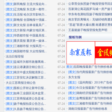
·
公章营业执照扬子晚报登报寻回
·
[图文]
新民晚报 主流大报走向...
07-24
·
百家湖公寓花园罗马城一房产扬子晚
·
[图文]
辽沈晚报 东北第一都市...
07-24
·
华东有色测绘院扬子晚报登报解
·
[图文]
生活报 哈尔滨市影响力...
07-24
·
南京零距离曝光：无锡经销商遭遇"假
·
[图文]
新晚报 全国晚报十强媒...
07-24
·
“苏超”联赛火爆出圈 南通赛区赞助
·
[图文]
新文化报 吉林省最具广...
07-24
·
王嘉懿扬子晚报登报免责声明
·
[图文]
北方新报 内蒙古地区第...
07-24
·
[图文]
华西都市报 中国最具投...
07-24
报纸刊例
·
[图文]
重庆晨报 重庆第一媒体...
07-24
·
[图文]
三湘都市报 大报风范一...
07-24
·
[图文]
南国都市报 大众性报纸...
07-24
·
法治日报登报
07-24
·
[图文]
盐城市兴都市政撤离南...
07-24
图文]
岳阳晚报最新广告刊例价格
·
[图文]
连云港谦源注销公告江...
07-24
·
[图文]
当代商报最新广告刊例价
·
[图文]
南京中盛太阳能清算公...
07-24
·
东方女报
·
[图文]
江苏安红决议解散江苏...
07-24
·
[图文]
《温州商报》2011年广告
·
大云江苏商报注销公告
07-24
·
[图文]
今日女报最新广告刊例价
·
[图文]
股权公开转让新华日报...
07-24
·
[图文]
湖南经济报最新广告刊例
·
[图文]
如皋工业园区花木盆景...
07-24
·
[图文]
金鹰报最新广告刊例价格
·
[图文]
江苏商报减资公告是省...
07-24
·
[图文]
三湘都市报最新广告刊例
·
[图文]
扬子晚报拍卖公告怎么...
07-24
·
湖南日报最新广告刊例价格表
·
[图文]
久昌扬子晚报注销公告...
07-24