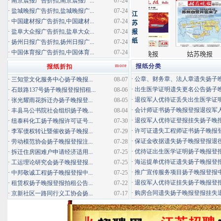
·
南京晨报广告折扣,南京晨报广...
07-24
·
盐城晚报广告折扣,盐城晚报广...
07-24
·
中国建材报广告折扣,中国建材...
07-24
·
盐阜大众报广告折扣,盐阜大众...
07-24
·
扬州日报广告折扣,扬州日报广...
07-24
·
中国体育报广告折扣,中国体育...
07-24
more
报纸分类
报纸折扣
·
公章、财务章、法人章遗失扬子晚报
·
三知堂文化服务中心扬子晚报...
08-07
·
出生医学证明遗失更名公告扬子晚报
·
石鼓路137号扬子晚报登报招租...
08-06
·
退役军人优待证丢失出生医学证明扬
·
张光耀雨花拆迁办扬子晚报登...
08-05
·
会计师证书扬子晚报登报退役军
·
丰县马公书院社会组织扬子晚...
08-04
·
退役军人优待证登报挂失扬子晚报登
·
纽泰科化工扬子晚报许可证号...
07-30
·
许可证遗失工程师证书扬子晚报登报
·
李军债权转让暨催收扬子晚报...
07-29
·
保证金收据遗失扬子晚报登报退役军
·
劳动模范协会扬子晚报登报注...
07-28
·
优待证出生医学证明扬子晚报登报海
·
拆迁住房困难户申请经济适用...
07-25
·
海运提单优待证遗失扬子晚报登报挂
·
工运理论研究会扬子晚报登报...
07-25
·
推广宣传服务项目扬子晚报登报中标
·
中邦敬诚工程扬子晚报登报中...
07-25
·
退役军人优待证挂失扬子晚报登报消
·
租赁权扬子晚报登报拍租公告...
07-22
·
购房合同遗失扬子晚报登报挂失退役
·
京新社区一路同行义工协会扬...
07-17