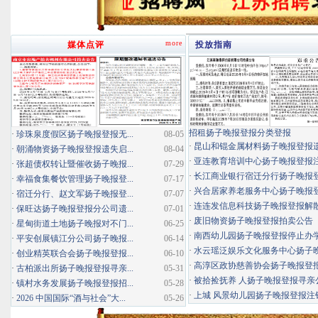
more
媒体点评
投放指南
招租扬子晚报登报分类登报
·
珍珠泉度假区扬子晚报登报无...
08-05
·
昆山和锟金属材料扬子晚报登报
·
朝涌物资扬子晚报登报遗失启...
08-04
·
亚连教育培训中心扬子晚报登报
·
张超债权转让暨催收扬子晚报...
07-29
·
长江商业银行宿迁分行扬子晚报登报
·
幸福食集餐饮管理扬子晚报登...
07-17
·
兴合居家养老服务中心扬子晚报登报
·
宿迁分行、赵文军扬子晚报登...
07-07
·
连连发信息科技扬子晚报登报解
·
保旺达扬子晚报登报分公司遗...
07-01
·
废旧物资扬子晚报登报拍卖公告
·
星甸街道土地扬子晚报对不门...
06-25
·
南西幼儿园扬子晚报登报停止办
·
平安创展镇江分公司扬子晚报...
06-14
·
水云瑶泛娱乐文化服务中心扬子晚报
·
创业精英联合会扬子晚报登报...
06-10
·
高淳区政协慈善协会扬子晚报登
·
古柏派出所扬子晚报登报寻亲...
05-31
·
被拾捡抚养 人扬子晚报登报寻亲
·
镇村水务发展扬子晚报登报招...
05-28
·
上城 风景幼儿园扬子晚报登报注
·
2026 中国国际“酒与社会”大...
05-26