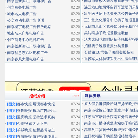
·
南京市鼓楼区诚和家庭服务中心扬子
·
南京创新滨江广场电梯广告
02-20
·
连云港山地情怀自行车运动俱乐部扬
·
创立商务电梯广告
02-20
·
出生医学证明遗失更名公告扬子晚报
·
城市名人电梯广告
02-20
·
三知堂文化服务中心扬子晚报登
·
公交移动电视广告电话
02-20
·
无锡市惠山区党外知识分子联谊会扬
·
南京楼宇电视广告投放电话
02-20
·
吴沈燕扬子晚报登报道歉信
·
城市名人广场电梯广告
02-20
·
活力太阳花舞蹈队扬子晚报登报民办
·
创立商务中心电梯广告
02-20
·
招租扬子晚报登报分类登报
·
南京创新滨江广场电梯广告
02-20
·
石鼓路137号扬子晚报登报招租
·
南京创意东八区电梯广告
02-20
·
退役军人优待证丢失出生医学证明扬
·
南京春风大厦电梯广告
02-20
more
媒体资讯
报纸介绍
·
原人保后港保险所财产扬子晚报登报
·
[图文]
都市快报 展现都市快报...
07-24
·
南京市被拆迁住房困难户申请经济适
·
[图文]
齐鲁晚报 报纸广告环境...
07-24
·
江苏法官培训学院南京分院扬子晚报
·
[图文]
重庆晚报 坚持追求真实...
07-24
·
南京市广播电视监测站扬子晚报登报
·
[图文]
今晚报 敢为天下先
07-24
·
高淳县工贸扬子晚报登报注销公
·
[图文]
羊城晚报 创新品牌做主...
07-24
·
生日祝福扬子晚报登报结婚启事
·
[图文]
春城晚报 做好报纸质量...
07-24