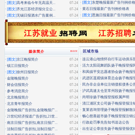
·
[图文]
东楚晚报最新广告刊例价
·
[图文]
高考来临今年无高温天...
07-24
·
黄石日报最新广告刊例价格表
·
[图文]
齐光江苏经济报分立公...
07-24
·
[图文]
恩施日报最新广告刊例价
·
[图文]
无锡日报酒水广告案例...
07-24
more
区域市场
媒体简介
·
连云港山地情怀自行车运动俱乐部扬
·
[图文]
京江晚报简介
07-24
·
活力太阳花舞蹈队扬子晚报登报民办
·
镇江日报简介
07-24
·
和凤镇平安志愿者协会扬子晚报登报
·
[图文]
徐州日报简介
07-24
·
武进区遥观镇体育总会扬子晚报登报
·
金陵晚报简介
07-24
·
民办非企业单位注销债权债务公
·
财会信报简介
07-24
·
沪武高速太仓至常州段扬子晚报登报
·
参考消息简介
07-24
·
尚明珍扬子晚报登报权属声明
·
北京晚报简介
07-24
·
清江浦区支公司扬子晚报登报注
·
北京青年报简介
07-24
·
复莱咨询管理扬子晚报登报解散
·
金陵晚报广告折扣,金陵晚报广...
07-24
·
畅心慈善超市扬子晚报登报注销
·
21世纪经济报道广告折扣,21世...
07-24
·
行政处罚事先告知书送达公告
·
南京日报广告折扣,南京日报广...
07-24
·
出生证公章挂失扬子晚报登报优待证
·
法制日报广告折扣,法制日报广...
07-24