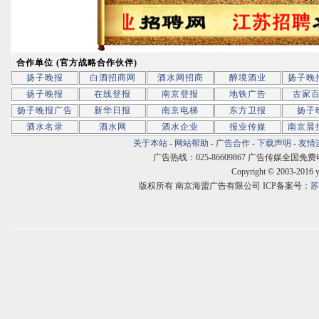
合作单位 (官方战略合作伙伴)
扬子晚报
白酒招商网
酒水网招商
醉境酒业
扬子晚
扬子晚报
在线登报
南京登报
地铁广告
古家
扬子晚报广告
新华日报
南京电梯
东方卫报
扬子
酒水名录
酒水网
酒水企业
报业传媒
南京晨
关于本站
-
网站帮助
-
广告合作
-
下载声明
-
友情
广告热线：025-86609867 广告传媒全国免费电话:400
Copyright © 2003-2016 
版权所有 南京海盟广告有限公司 ICP备案号：
苏