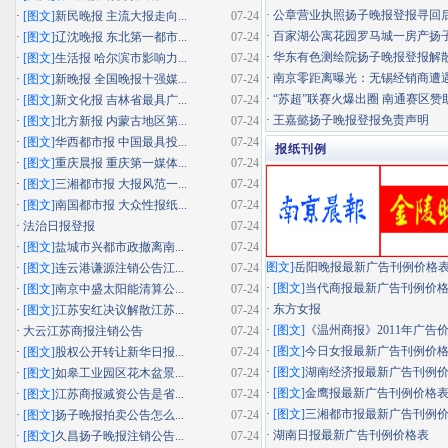
·
公章营业执照扬子晚报登报寻回
·
[图文]
新民晚报 主流大报走向...
07-24
·
百家湖公寓花园罗马城一房产扬子晚
·
[图文]
辽沈晚报 东北第一都市...
07-24
·
华东有色测绘院扬子晚报登报解
·
[图文]
生活报 哈尔滨市影响力...
07-24
·
南京零距离曝光：无锡经销商遭遇"假
·
[图文]
新晚报 全国晚报十强媒...
07-24
·
“苏超”联赛火爆出圈 南通赛区赞助
·
[图文]
新文化报 吉林省最具广...
07-24
·
王嘉懿扬子晚报登报免责声明
·
[图文]
北方新报 内蒙古地区第...
07-24
·
[图文]
华西都市报 中国最具投...
07-24
报纸刊例
·
[图文]
重庆晨报 重庆第一媒体...
07-24
·
[图文]
三湘都市报 大报风范一...
07-24
·
[图文]
南国都市报 大众性报纸...
07-24
·
法治日报登报
07-24
·
[图文]
盐城市兴都市政撤离南...
07-24
图文]
岳阳晚报最新广告刊例价格
·
[图文]
连云港谦源注销公告江...
07-24
·
[图文]
当代商报最新广告刊例价
·
[图文]
南京中盛太阳能清算公...
07-24
·
东方女报
·
[图文]
江苏安红决议解散江苏...
07-24
·
[图文]
《温州商报》2011年广告
·
大云江苏商报注销公告
07-24
·
[图文]
今日女报最新广告刊例价
·
[图文]
股权公开转让新华日报...
07-24
·
[图文]
湖南经济报最新广告刊例
·
[图文]
如皋工业园区花木盆景...
07-24
·
[图文]
金鹰报最新广告刊例价格
·
[图文]
江苏商报减资公告是省...
07-24
·
[图文]
三湘都市报最新广告刊例
·
[图文]
扬子晚报拍卖公告怎么...
07-24
·
湖南日报最新广告刊例价格表
·
[图文]
久昌扬子晚报注销公告...
07-24