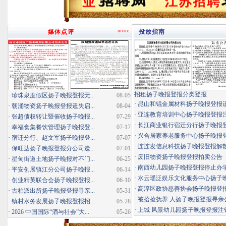
more
媒体点评
投放指南
招租扬子晚报登报分类登报
·
珍珠泉度假区扬子晚报登报无...
08-05
·
昆山和锟金属材料扬子晚报登报
·
朝涌物资扬子晚报登报遗失启...
08-04
·
亚连教育培训中心扬子晚报登报
·
张超债权转让暨催收扬子晚报...
07-29
·
长江商业银行宿迁分行扬子晚报登报
·
幸福食集餐饮管理扬子晚报登...
07-17
·
兴合居家养老服务中心扬子晚报登报
·
宿迁分行、赵文军扬子晚报登...
07-07
·
连连发信息科技扬子晚报登报解
·
保旺达扬子晚报登报分公司遗...
07-01
·
废旧物资扬子晚报登报拍卖公告
·
星甸街道土地扬子晚报对不门...
06-25
·
南西幼儿园扬子晚报登报停止办
·
平安创展镇江分公司扬子晚报...
06-14
·
水云瑶泛娱乐文化服务中心扬子晚报
·
创业精英联合会扬子晚报登报...
06-10
·
高淳区政协慈善协会扬子晚报登
·
古柏派出所扬子晚报登报寻亲...
05-31
·
被拾捡抚养 人扬子晚报登报寻亲
·
镇村水务发展扬子晚报登报招...
05-28
·
上城 风景幼儿园扬子晚报登报注
·
2026 中国国际“酒与社会”大...
05-26