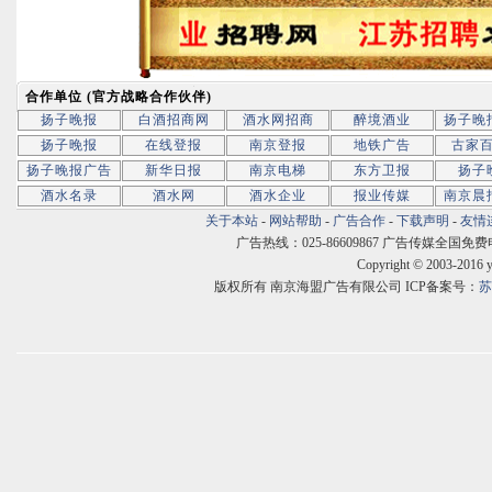
合作单位 (官方战略合作伙伴)
扬子晚报
白酒招商网
酒水网招商
醉境酒业
扬子晚
扬子晚报
在线登报
南京登报
地铁广告
古家
扬子晚报广告
新华日报
南京电梯
东方卫报
扬子
酒水名录
酒水网
酒水企业
报业传媒
南京晨
关于本站
-
网站帮助
-
广告合作
-
下载声明
-
友情
广告热线：025-86609867 广告传媒全国免费电话:400
Copyright © 2003-2016 
版权所有 南京海盟广告有限公司 ICP备案号：
苏