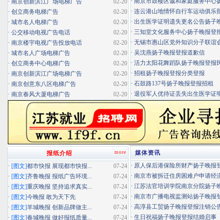
·
南京市鼓楼区诚和家庭服务中心扬子
·
南京创新滨江广场电梯广告
02-20
·
连云港山地情怀自行车运动俱乐部扬
·
创立商务电梯广告
02-20
·
出生医学证明遗失更名公告扬子晚报
·
城市名人电梯广告
02-20
·
三知堂文化服务中心扬子晚报登
·
公交移动电视广告电话
02-20
·
无锡市惠山区党外知识分子联谊会扬
·
南京楼宇电视广告投放电话
02-20
·
吴沈燕扬子晚报登报道歉信
·
城市名人广场电梯广告
02-20
·
活力太阳花舞蹈队扬子晚报登报民办
·
创立商务中心电梯广告
02-20
·
招租扬子晚报登报分类登报
·
南京创新滨江广场电梯广告
02-20
·
石鼓路137号扬子晚报登报招租
·
南京创意东八区电梯广告
02-20
·
退役军人优待证丢失出生医学证明扬
·
南京春风大厦电梯广告
02-20
more
媒体资讯
报纸介绍
·
原人保后港保险所财产扬子晚报登报
·
[图文]
都市快报 展现都市快报...
07-24
·
南京市被拆迁住房困难户申请经济适
·
[图文]
齐鲁晚报 报纸广告环境...
07-24
·
江苏法官培训学院南京分院扬子晚报
·
[图文]
重庆晚报 坚持追求真实...
07-24
·
南京市广播电视监测站扬子晚报登报
·
[图文]
今晚报 敢为天下先
07-24
·
高淳县工贸扬子晚报登报注销公
·
[图文]
羊城晚报 创新品牌做主...
07-24
·
生日祝福扬子晚报登报结婚启事
·
[图文]
春城晚报 做好报纸质量...
07-24