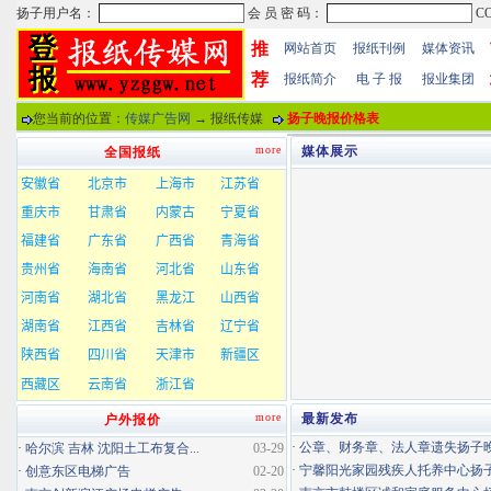
推
网站首页
报纸刊例
媒体资讯
荐
报纸简介
电 子 报
报业集团
您当前的位置：
传媒广告网
→ 报纸传媒
扬子晚报价格表
more
媒体展示
全国报纸
more
最新发布
户外报价
·
公章、财务章、法人章遗失扬子晚报
·
哈尔滨 吉林 沈阳土工布复合...
03-29
·
宁馨阳光家园残疾人托养中心扬子晚
·
创意东区电梯广告
02-20