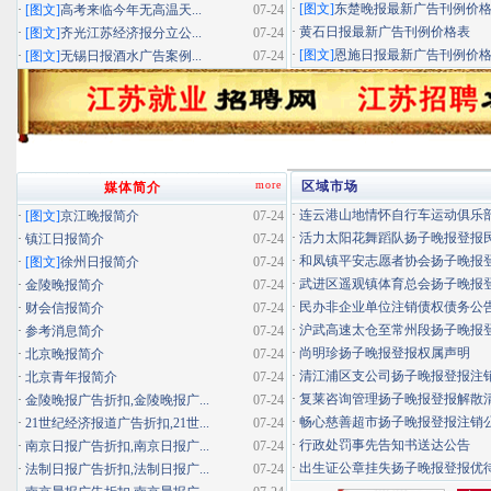
·
[图文]
东楚晚报最新广告刊例价
·
[图文]
高考来临今年无高温天...
07-24
·
黄石日报最新广告刊例价格表
·
[图文]
齐光江苏经济报分立公...
07-24
·
[图文]
恩施日报最新广告刊例价
·
[图文]
无锡日报酒水广告案例...
07-24
more
区域市场
媒体简介
·
连云港山地情怀自行车运动俱乐部扬
·
[图文]
京江晚报简介
07-24
·
活力太阳花舞蹈队扬子晚报登报民办
·
镇江日报简介
07-24
·
和凤镇平安志愿者协会扬子晚报登报
·
[图文]
徐州日报简介
07-24
·
武进区遥观镇体育总会扬子晚报登报
·
金陵晚报简介
07-24
·
民办非企业单位注销债权债务公
·
财会信报简介
07-24
·
沪武高速太仓至常州段扬子晚报登报
·
参考消息简介
07-24
·
尚明珍扬子晚报登报权属声明
·
北京晚报简介
07-24
·
清江浦区支公司扬子晚报登报注
·
北京青年报简介
07-24
·
复莱咨询管理扬子晚报登报解散
·
金陵晚报广告折扣,金陵晚报广...
07-24
·
畅心慈善超市扬子晚报登报注销
·
21世纪经济报道广告折扣,21世...
07-24
·
行政处罚事先告知书送达公告
·
南京日报广告折扣,南京日报广...
07-24
·
出生证公章挂失扬子晚报登报优待证
·
法制日报广告折扣,法制日报广...
07-24