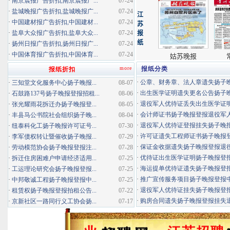
·
南京晨报广告折扣,南京晨报广...
07-24
·
盐城晚报广告折扣,盐城晚报广...
07-24
·
中国建材报广告折扣,中国建材...
07-24
·
盐阜大众报广告折扣,盐阜大众...
07-24
·
扬州日报广告折扣,扬州日报广...
07-24
·
中国体育报广告折扣,中国体育...
07-24
more
报纸分类
报纸折扣
·
公章、财务章、法人章遗失扬子晚报
·
三知堂文化服务中心扬子晚报...
08-07
·
出生医学证明遗失更名公告扬子晚报
·
石鼓路137号扬子晚报登报招租...
08-06
·
退役军人优待证丢失出生医学证明扬
·
张光耀雨花拆迁办扬子晚报登...
08-05
·
会计师证书扬子晚报登报退役军
·
丰县马公书院社会组织扬子晚...
08-04
·
退役军人优待证登报挂失扬子晚报登
·
纽泰科化工扬子晚报许可证号...
07-30
·
许可证遗失工程师证书扬子晚报登报
·
李军债权转让暨催收扬子晚报...
07-29
·
保证金收据遗失扬子晚报登报退役军
·
劳动模范协会扬子晚报登报注...
07-28
·
优待证出生医学证明扬子晚报登报海
·
拆迁住房困难户申请经济适用...
07-25
·
海运提单优待证遗失扬子晚报登报挂
·
工运理论研究会扬子晚报登报...
07-25
·
推广宣传服务项目扬子晚报登报中标
·
中邦敬诚工程扬子晚报登报中...
07-25
·
退役军人优待证挂失扬子晚报登报消
·
租赁权扬子晚报登报拍租公告...
07-22
·
购房合同遗失扬子晚报登报挂失退役
·
京新社区一路同行义工协会扬...
07-17