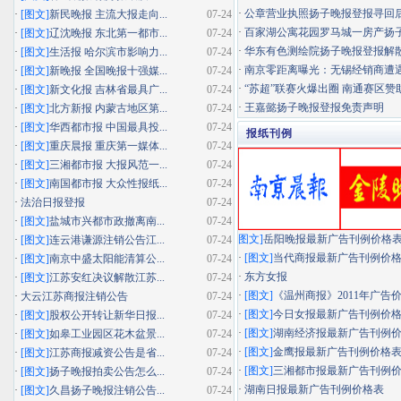
·
公章营业执照扬子晚报登报寻回
·
[图文]
新民晚报 主流大报走向...
07-24
·
百家湖公寓花园罗马城一房产扬子晚
·
[图文]
辽沈晚报 东北第一都市...
07-24
·
华东有色测绘院扬子晚报登报解
·
[图文]
生活报 哈尔滨市影响力...
07-24
·
南京零距离曝光：无锡经销商遭遇"假
·
[图文]
新晚报 全国晚报十强媒...
07-24
·
“苏超”联赛火爆出圈 南通赛区赞助
·
[图文]
新文化报 吉林省最具广...
07-24
·
王嘉懿扬子晚报登报免责声明
·
[图文]
北方新报 内蒙古地区第...
07-24
·
[图文]
华西都市报 中国最具投...
07-24
报纸刊例
·
[图文]
重庆晨报 重庆第一媒体...
07-24
·
[图文]
三湘都市报 大报风范一...
07-24
·
[图文]
南国都市报 大众性报纸...
07-24
·
法治日报登报
07-24
·
[图文]
盐城市兴都市政撤离南...
07-24
图文]
岳阳晚报最新广告刊例价格
·
[图文]
连云港谦源注销公告江...
07-24
·
[图文]
当代商报最新广告刊例价
·
[图文]
南京中盛太阳能清算公...
07-24
·
东方女报
·
[图文]
江苏安红决议解散江苏...
07-24
·
[图文]
《温州商报》2011年广告
·
大云江苏商报注销公告
07-24
·
[图文]
今日女报最新广告刊例价
·
[图文]
股权公开转让新华日报...
07-24
·
[图文]
湖南经济报最新广告刊例
·
[图文]
如皋工业园区花木盆景...
07-24
·
[图文]
金鹰报最新广告刊例价格
·
[图文]
江苏商报减资公告是省...
07-24
·
[图文]
三湘都市报最新广告刊例
·
[图文]
扬子晚报拍卖公告怎么...
07-24
·
湖南日报最新广告刊例价格表
·
[图文]
久昌扬子晚报注销公告...
07-24