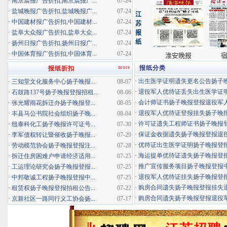
·
南京晨报广告折扣,南京晨报广...
07-24
·
盐城晚报广告折扣,盐城晚报广...
07-24
·
中国建材报广告折扣,中国建材...
07-24
·
盐阜大众报广告折扣,盐阜大众...
07-24
·
扬州日报广告折扣,扬州日报广...
07-24
·
中国体育报广告折扣,中国体育...
07-24
more
报纸分类
报纸折扣
·
出生医学证明遗失更名公告扬子晚报
·
三知堂文化服务中心扬子晚报...
08-07
·
退役军人优待证丢失出生医学证明扬
·
石鼓路137号扬子晚报登报招租...
08-06
·
会计师证书扬子晚报登报退役军
·
张光耀雨花拆迁办扬子晚报登...
08-05
·
退役军人优待证登报挂失扬子晚报登
·
丰县马公书院社会组织扬子晚...
08-04
·
许可证遗失工程师证书扬子晚报登报
·
纽泰科化工扬子晚报许可证号...
07-30
·
保证金收据遗失扬子晚报登报退役军
·
李军债权转让暨催收扬子晚报...
07-29
·
优待证出生医学证明扬子晚报登报海
·
劳动模范协会扬子晚报登报注...
07-28
·
海运提单优待证遗失扬子晚报登报挂
·
拆迁住房困难户申请经济适用...
07-25
·
推广宣传服务项目扬子晚报登报中标
·
工运理论研究会扬子晚报登报...
07-25
·
退役军人优待证挂失扬子晚报登报消
·
中邦敬诚工程扬子晚报登报中...
07-25
·
购房合同遗失扬子晚报登报挂失退役
·
租赁权扬子晚报登报拍租公告...
07-22
·
购房合同遗失扬子晚报登报退役军人
·
京新社区一路同行义工协会扬...
07-17