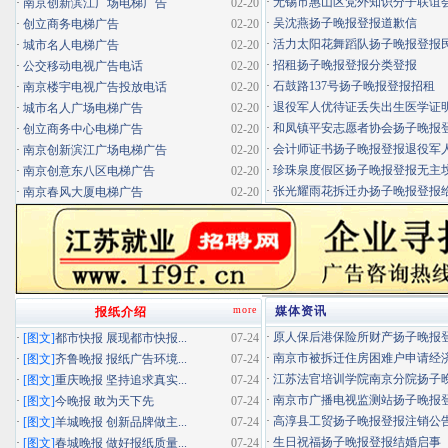
·
无锡市惠山区党外知识分子联谊会扬
·
南京创新滨江广场电梯广告
02-20
·
吴沈燕扬子晚报登报道歉信
·
创立商务电梯广告
02-20
·
活力太阳花舞蹈队扬子晚报登报民办
·
城市名人电梯广告
02-20
·
招租扬子晚报登报分类登报
·
公交移动电视广告电话
02-20
·
石鼓路137号扬子晚报登报招租
·
南京楼宇电视广告投放电话
02-20
·
退役军人优待证丢失出生医学证明扬
·
城市名人广场电梯广告
02-20
·
和凤镇平安志愿者协会扬子晚报登报
·
创立商务中心电梯广告
02-20
·
会计师证书扬子晚报登报退役军
·
南京创新滨江广场电梯广告
02-20
·
珍珠泉度假区扬子晚报登报无主坟清
·
南京创意东八区电梯广告
02-20
·
张光耀雨花拆迁办扬子晚报登报给你
·
南京春风大厦电梯广告
02-20
more
媒体资讯
报纸介绍
·
原人保后港保险所财产扬子晚报登报
·
[图文]
都市快报 展现都市快报...
07-24
·
南京市被拆迁住房困难户申请经济适
·
[图文]
齐鲁晚报 报纸广告环境...
07-24
·
江苏法官培训学院南京分院扬子晚报
·
[图文]
重庆晚报 坚持追求真实...
07-24
·
南京市广播电视监测站扬子晚报登报
·
[图文]
今晚报 敢为天下先
07-24
·
高淳县工贸扬子晚报登报注销公
·
[图文]
羊城晚报 创新品牌做主...
07-24
·
生日祝福扬子晚报登报结婚启事
·
[图文]
春城晚报 做好报纸质量...
07-24