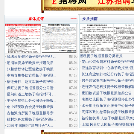
more
媒体点评
投放指南
招租扬子晚报登报分类登报
·
珍珠泉度假区扬子晚报登报无...
08-05
·
昆山和锟金属材料扬子晚报登报
·
朝涌物资扬子晚报登报遗失启...
08-04
·
亚连教育培训中心扬子晚报登报
·
张超债权转让暨催收扬子晚报...
07-29
·
长江商业银行宿迁分行扬子晚报登报
·
幸福食集餐饮管理扬子晚报登...
07-17
·
兴合居家养老服务中心扬子晚报登报
·
宿迁分行、赵文军扬子晚报登...
07-07
·
连连发信息科技扬子晚报登报解
·
保旺达扬子晚报登报分公司遗...
07-01
·
废旧物资扬子晚报登报拍卖公告
·
星甸街道土地扬子晚报对不门...
06-25
·
南西幼儿园扬子晚报登报停止办
·
平安创展镇江分公司扬子晚报...
06-14
·
水云瑶泛娱乐文化服务中心扬子晚报
·
创业精英联合会扬子晚报登报...
06-10
·
高淳区政协慈善协会扬子晚报登
·
古柏派出所扬子晚报登报寻亲...
05-31
·
被拾捡抚养 人扬子晚报登报寻亲
·
镇村水务发展扬子晚报登报招...
05-28
·
上城 风景幼儿园扬子晚报登报注
·
2026 中国国际“酒与社会”大...
05-26