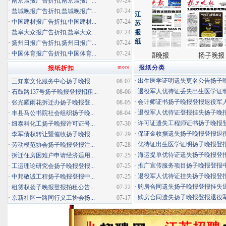
·
南京晨报广告折扣,南京晨报广...
07-24
·
盐城晚报广告折扣,盐城晚报广...
07-24
·
中国建材报广告折扣,中国建材...
07-24
·
盐阜大众报广告折扣,盐阜大众...
07-24
·
扬州日报广告折扣,扬州日报广...
07-24
·
中国体育报广告折扣,中国体育...
07-24
more
报纸分类
报纸折扣
·
出生医学证明遗失更名公告扬子晚报
·
三知堂文化服务中心扬子晚报...
08-07
·
退役军人优待证丢失出生医学证明扬
·
石鼓路137号扬子晚报登报招租...
08-06
·
会计师证书扬子晚报登报退役军
·
张光耀雨花拆迁办扬子晚报登...
08-05
·
退役军人优待证登报挂失扬子晚报登
·
丰县马公书院社会组织扬子晚...
08-04
·
许可证遗失工程师证书扬子晚报登报
·
纽泰科化工扬子晚报许可证号...
07-30
·
保证金收据遗失扬子晚报登报退役军
·
李军债权转让暨催收扬子晚报...
07-29
·
优待证出生医学证明扬子晚报登报海
·
劳动模范协会扬子晚报登报注...
07-28
·
海运提单优待证遗失扬子晚报登报挂
·
拆迁住房困难户申请经济适用...
07-25
·
推广宣传服务项目扬子晚报登报中标
·
工运理论研究会扬子晚报登报...
07-25
·
退役军人优待证挂失扬子晚报登报消
·
中邦敬诚工程扬子晚报登报中...
07-25
·
购房合同遗失扬子晚报登报挂失退役
·
租赁权扬子晚报登报拍租公告...
07-22
·
购房合同遗失扬子晚报登报退役军人
·
京新社区一路同行义工协会扬...
07-17