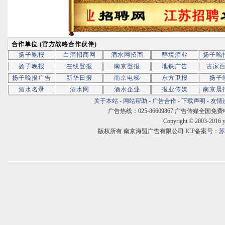
合作单位 (官方战略合作伙伴)
扬子晚报
白酒招商网
酒水网招商
醉境酒业
扬子晚
扬子晚报
在线登报
南京登报
地铁广告
古家
扬子晚报广告
新华日报
南京电梯
东方卫报
扬子
酒水名录
酒水网
酒水企业
报业传媒
南京晨
关于本站
-
网站帮助
-
广告合作
-
下载声明
-
友情
广告热线：025-86609867 广告传媒全国免费电话:400
Copyright © 2003-2016 
版权所有 南京海盟广告有限公司 ICP备案号：
苏