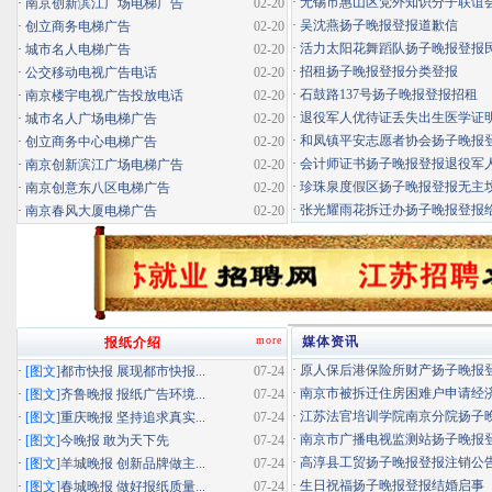
·
无锡市惠山区党外知识分子联谊会扬
·
南京创新滨江广场电梯广告
02-20
·
吴沈燕扬子晚报登报道歉信
·
创立商务电梯广告
02-20
·
活力太阳花舞蹈队扬子晚报登报民办
·
城市名人电梯广告
02-20
·
招租扬子晚报登报分类登报
·
公交移动电视广告电话
02-20
·
石鼓路137号扬子晚报登报招租
·
南京楼宇电视广告投放电话
02-20
·
退役军人优待证丢失出生医学证明扬
·
城市名人广场电梯广告
02-20
·
和凤镇平安志愿者协会扬子晚报登报
·
创立商务中心电梯广告
02-20
·
会计师证书扬子晚报登报退役军
·
南京创新滨江广场电梯广告
02-20
·
珍珠泉度假区扬子晚报登报无主坟清
·
南京创意东八区电梯广告
02-20
·
张光耀雨花拆迁办扬子晚报登报给你
·
南京春风大厦电梯广告
02-20
more
媒体资讯
报纸介绍
·
原人保后港保险所财产扬子晚报登报
·
[图文]
都市快报 展现都市快报...
07-24
·
南京市被拆迁住房困难户申请经济适
·
[图文]
齐鲁晚报 报纸广告环境...
07-24
·
江苏法官培训学院南京分院扬子晚报
·
[图文]
重庆晚报 坚持追求真实...
07-24
·
南京市广播电视监测站扬子晚报登报
·
[图文]
今晚报 敢为天下先
07-24
·
高淳县工贸扬子晚报登报注销公
·
[图文]
羊城晚报 创新品牌做主...
07-24
·
生日祝福扬子晚报登报结婚启事
·
[图文]
春城晚报 做好报纸质量...
07-24