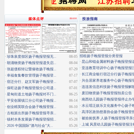
more
媒体点评
投放指南
招租扬子晚报登报分类登报
·
珍珠泉度假区扬子晚报登报无...
08-05
·
昆山和锟金属材料扬子晚报登报
·
朝涌物资扬子晚报登报遗失启...
08-04
·
亚连教育培训中心扬子晚报登报
·
张超债权转让暨催收扬子晚报...
07-29
·
长江商业银行宿迁分行扬子晚报登报
·
幸福食集餐饮管理扬子晚报登...
07-17
·
兴合居家养老服务中心扬子晚报登报
·
宿迁分行、赵文军扬子晚报登...
07-07
·
连连发信息科技扬子晚报登报解
·
保旺达扬子晚报登报分公司遗...
07-01
·
废旧物资扬子晚报登报拍卖公告
·
星甸街道土地扬子晚报对不门...
06-25
·
南西幼儿园扬子晚报登报停止办
·
平安创展镇江分公司扬子晚报...
06-14
·
水云瑶泛娱乐文化服务中心扬子晚报
·
创业精英联合会扬子晚报登报...
06-10
·
高淳区政协慈善协会扬子晚报登
·
古柏派出所扬子晚报登报寻亲...
05-31
·
被拾捡抚养 人扬子晚报登报寻亲
·
镇村水务发展扬子晚报登报招...
05-28
·
上城 风景幼儿园扬子晚报登报注
·
2026 中国国际“酒与社会”大...
05-26