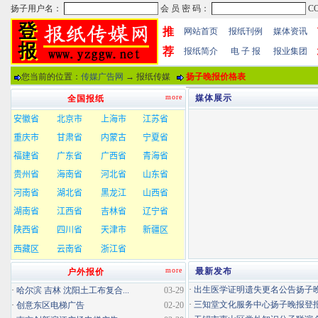
推
网站首页
报纸刊例
媒体资讯
荐
报纸简介
电 子 报
报业集团
您当前的位置：
传媒广告网
→ 报纸传媒
扬子晚报价格表
more
媒体展示
全国报纸
more
最新发布
户外报价
·
出生医学证明遗失更名公告扬子晚报
·
哈尔滨 吉林 沈阳土工布复合...
03-29
·
三知堂文化服务中心扬子晚报登
·
创意东区电梯广告
02-20