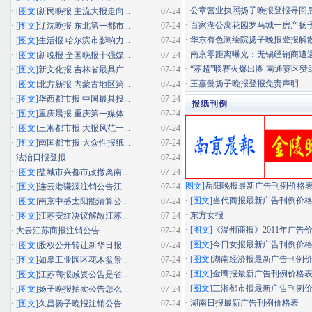
·
公章营业执照扬子晚报登报寻回
·
[图文]
新民晚报 主流大报走向...
07-24
·
百家湖公寓花园罗马城一房产扬子晚
·
[图文]
辽沈晚报 东北第一都市...
07-24
·
华东有色测绘院扬子晚报登报解
·
[图文]
生活报 哈尔滨市影响力...
07-24
·
南京零距离曝光：无锡经销商遭遇"假
·
[图文]
新晚报 全国晚报十强媒...
07-24
·
“苏超”联赛火爆出圈 南通赛区赞助
·
[图文]
新文化报 吉林省最具广...
07-24
·
王嘉懿扬子晚报登报免责声明
·
[图文]
北方新报 内蒙古地区第...
07-24
·
[图文]
华西都市报 中国最具投...
07-24
报纸刊例
·
[图文]
重庆晨报 重庆第一媒体...
07-24
·
[图文]
三湘都市报 大报风范一...
07-24
·
[图文]
南国都市报 大众性报纸...
07-24
·
法治日报登报
07-24
·
[图文]
盐城市兴都市政撤离南...
07-24
图文]
岳阳晚报最新广告刊例价格
·
[图文]
连云港谦源注销公告江...
07-24
·
[图文]
当代商报最新广告刊例价
·
[图文]
南京中盛太阳能清算公...
07-24
·
东方女报
·
[图文]
江苏安红决议解散江苏...
07-24
·
[图文]
《温州商报》2011年广告
·
大云江苏商报注销公告
07-24
·
[图文]
今日女报最新广告刊例价
·
[图文]
股权公开转让新华日报...
07-24
·
[图文]
湖南经济报最新广告刊例
·
[图文]
如皋工业园区花木盆景...
07-24
·
[图文]
金鹰报最新广告刊例价格
·
[图文]
江苏商报减资公告是省...
07-24
·
[图文]
三湘都市报最新广告刊例
·
[图文]
扬子晚报拍卖公告怎么...
07-24
·
湖南日报最新广告刊例价格表
·
[图文]
久昌扬子晚报注销公告...
07-24