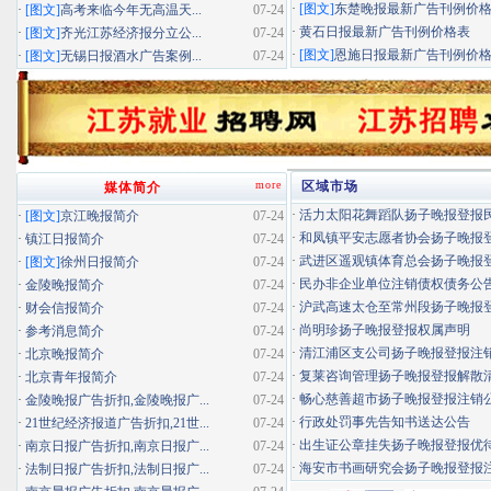
·
[图文]
东楚晚报最新广告刊例价
·
[图文]
高考来临今年无高温天...
07-24
·
黄石日报最新广告刊例价格表
·
[图文]
齐光江苏经济报分立公...
07-24
·
[图文]
恩施日报最新广告刊例价
·
[图文]
无锡日报酒水广告案例...
07-24
more
区域市场
媒体简介
·
活力太阳花舞蹈队扬子晚报登报民办
·
[图文]
京江晚报简介
07-24
·
和凤镇平安志愿者协会扬子晚报登报
·
镇江日报简介
07-24
·
武进区遥观镇体育总会扬子晚报登报
·
[图文]
徐州日报简介
07-24
·
民办非企业单位注销债权债务公
·
金陵晚报简介
07-24
·
沪武高速太仓至常州段扬子晚报登报
·
财会信报简介
07-24
·
尚明珍扬子晚报登报权属声明
·
参考消息简介
07-24
·
清江浦区支公司扬子晚报登报注
·
北京晚报简介
07-24
·
复莱咨询管理扬子晚报登报解散
·
北京青年报简介
07-24
·
畅心慈善超市扬子晚报登报注销
·
金陵晚报广告折扣,金陵晚报广...
07-24
·
行政处罚事先告知书送达公告
·
21世纪经济报道广告折扣,21世...
07-24
·
出生证公章挂失扬子晚报登报优待证
·
南京日报广告折扣,南京日报广...
07-24
·
海安市书画研究会扬子晚报登报
·
法制日报广告折扣,法制日报广...
07-24