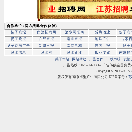
合作单位 (官方战略合作伙伴)
扬子晚报
白酒招商网
酒水网招商
醉境酒业
扬子晚
扬子晚报
在线登报
南京登报
地铁广告
古家
扬子晚报广告
新华日报
南京电梯
东方卫报
扬子
酒水名录
酒水网
酒水企业
报业传媒
南京晨
关于本站
-
网站帮助
-
广告合作
-
下载声明
-
友情
广告热线：025-86609867 广告传媒全国免费电话:400
Copyright © 2003-2016 
版权所有 南京海盟广告有限公司 ICP备案号：
苏