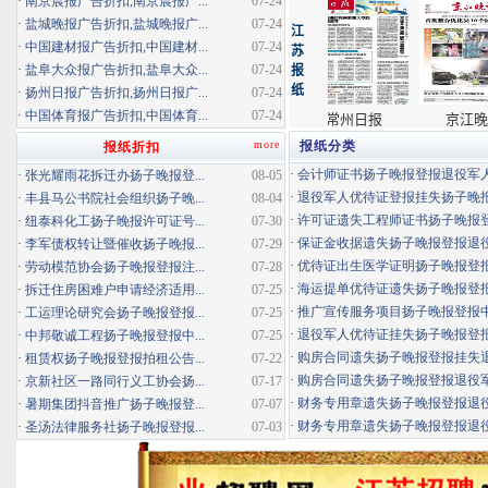
·
南京晨报广告折扣,南京晨报广...
07-24
·
盐城晚报广告折扣,盐城晚报广...
07-24
·
中国建材报广告折扣,中国建材...
07-24
·
盐阜大众报广告折扣,盐阜大众...
07-24
·
扬州日报广告折扣,扬州日报广...
07-24
·
中国体育报广告折扣,中国体育...
07-24
more
报纸分类
报纸折扣
·
会计师证书扬子晚报登报退役军
·
张光耀雨花拆迁办扬子晚报登...
08-05
·
退役军人优待证登报挂失扬子晚报登
·
丰县马公书院社会组织扬子晚...
08-04
·
许可证遗失工程师证书扬子晚报登报
·
纽泰科化工扬子晚报许可证号...
07-30
·
保证金收据遗失扬子晚报登报退役军
·
李军债权转让暨催收扬子晚报...
07-29
·
优待证出生医学证明扬子晚报登报海
·
劳动模范协会扬子晚报登报注...
07-28
·
海运提单优待证遗失扬子晚报登报挂
·
拆迁住房困难户申请经济适用...
07-25
·
推广宣传服务项目扬子晚报登报中标
·
工运理论研究会扬子晚报登报...
07-25
·
退役军人优待证挂失扬子晚报登报消
·
中邦敬诚工程扬子晚报登报中...
07-25
·
购房合同遗失扬子晚报登报挂失退役
·
租赁权扬子晚报登报拍租公告...
07-22
·
购房合同遗失扬子晚报登报退役军人
·
京新社区一路同行义工协会扬...
07-17
·
财务专用章遗失扬子晚报登报退役军
·
暑期集团抖音推广扬子晚报登...
07-07
·
财务专用章遗失扬子晚报登报退役军
·
圣汤法律服务社扬子晚报登报...
07-03