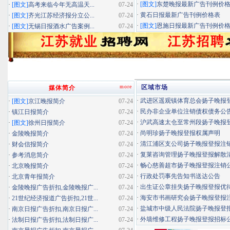
·
[图文]
东楚晚报最新广告刊例价
·
[图文]
高考来临今年无高温天...
07-24
·
黄石日报最新广告刊例价格表
·
[图文]
齐光江苏经济报分立公...
07-24
·
[图文]
恩施日报最新广告刊例价
·
[图文]
无锡日报酒水广告案例...
07-24
more
区域市场
媒体简介
·
武进区遥观镇体育总会扬子晚报登报
·
[图文]
京江晚报简介
07-24
·
民办非企业单位注销债权债务公
·
镇江日报简介
07-24
·
沪武高速太仓至常州段扬子晚报登报
·
[图文]
徐州日报简介
07-24
·
尚明珍扬子晚报登报权属声明
·
金陵晚报简介
07-24
·
清江浦区支公司扬子晚报登报注
·
财会信报简介
07-24
·
复莱咨询管理扬子晚报登报解散
·
参考消息简介
07-24
·
畅心慈善超市扬子晚报登报注销
·
北京晚报简介
07-24
·
行政处罚事先告知书送达公告
·
北京青年报简介
07-24
·
出生证公章挂失扬子晚报登报优待证
·
金陵晚报广告折扣,金陵晚报广...
07-24
·
海安市书画研究会扬子晚报登报
·
21世纪经济报道广告折扣,21世...
07-24
·
盐城市中级人民法院扬子晚报登
·
南京日报广告折扣,南京日报广...
07-24
·
外墙维修工程扬子晚报登报招标
·
法制日报广告折扣,法制日报广...
07-24