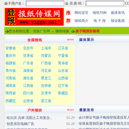
推
网站首页
报纸刊例
媒体资讯
荐
报纸简介
电 子 报
报业集团
您当前的位置：
传媒广告网
→ 报纸传媒
扬子晚报价格表
more
媒体展示
全国报纸
more
最新发布
户外报价
·
会计师证书扬子晚报登报退役军
·
哈尔滨 吉林 沈阳土工布复合...
03-29
·
珍珠泉度假区扬子晚报登报无主坟清
·
创意东区电梯广告
02-20