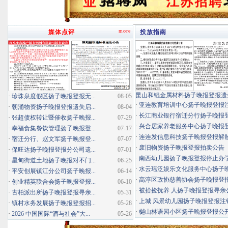
more
媒体点评
投放指南
昆山和锟金属材料扬子晚报登报遗
·
珍珠泉度假区扬子晚报登报无...
08-05
·
亚连教育培训中心扬子晚报登报
·
朝涌物资扬子晚报登报遗失启...
08-04
·
长江商业银行宿迁分行扬子晚报登报
·
张超债权转让暨催收扬子晚报...
07-29
·
兴合居家养老服务中心扬子晚报登报
·
幸福食集餐饮管理扬子晚报登...
07-17
·
连连发信息科技扬子晚报登报解
·
宿迁分行、赵文军扬子晚报登...
07-07
·
废旧物资扬子晚报登报拍卖公告
·
保旺达扬子晚报登报分公司遗...
07-01
·
南西幼儿园扬子晚报登报停止办
·
星甸街道土地扬子晚报对不门...
06-25
·
水云瑶泛娱乐文化服务中心扬子晚报
·
平安创展镇江分公司扬子晚报...
06-14
·
高淳区政协慈善协会扬子晚报登
·
创业精英联合会扬子晚报登报...
06-10
·
被拾捡抚养 人扬子晚报登报寻亲
·
古柏派出所扬子晚报登报寻亲...
05-31
·
上城 风景幼儿园扬子晚报登报注
·
镇村水务发展扬子晚报登报招...
05-28
·
樾山林语园小区扬子晚报登报公
·
2026 中国国际“酒与社会”大...
05-26