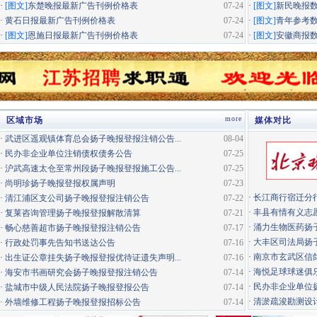
·
[图文]
东楚晚报最新广告刊例价格表
07-24
·
[图文]
新民晚报
·
黄石日报最新广告刊例价格表
07-24
·
[图文]
青年参考
·
[图文]
恩施日报最新广告刊例价格表
07-24
·
[图文]
安徽商报
more
区域市场
媒体对比
·
武进区遥观镇体育总会扬子晚报登报注销公告...
08-04
·
民办非企业单位注销债权债务公告
07-25
·
沪武高速太仓至常州段扬子晚报登报施工公告...
07-25
·
尚明珍扬子晚报登报权属声明
07-23
·
长江商行宿迁分行
·
清江浦区支公司扬子晚报登报注销公告
07-22
·
丰县有情有义志愿
·
复莱咨询管理扬子晚报登报解散清算
07-21
·
涌力生物医药扬
·
畅心慈善超市扬子晚报登报注销公告
07-17
·
大丰区司法局扬
·
行政处罚事先告知书送达公告
07-16
·
南京市玄武区信鸽
·
出生证公章挂失扬子晚报登报优待证遗失声明...
07-16
·
海悦足球球迷俱
·
海安市书画研究会扬子晚报登报注销公告
07-14
·
民办非企业单位扬
·
盐城市中级人民法院扬子晚报登报公告
07-14
·
清淤疏浚勘测设计
·
外墙维修工程扬子晚报登报招标公告
07-14