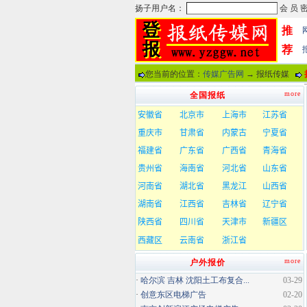
推
荐
您当前的位置：
传媒广告网
→ 报纸传媒
more
全国报纸
more
户外报价
·
哈尔滨 吉林 沈阳土工布复合...
03-29
·
创意东区电梯广告
02-20