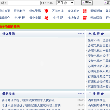
市
指
网站首页
报纸刊例
媒体资讯
区域市场
媒体对比
报纸折扣
媒
场
南
报纸简介
电 子 报
报业集团
排 行 帮
报纸分类
投放指南
行
扬子晚报价格表
more
媒体展示
电 视 报 价
·
坐着不动，也会
·
合肥电视台三套
·
合肥电视台一套
·
安徽电视台经济
·
安徽电视台卫星
·
苏州生活资讯频道
·
苏州电影娱乐频道
·
苏州生活频道广告
·
苏州社会经济频道
·
苏州新闻综合频道
more
最新发布
广 播 报 价
·
会计师证书扬子晚报登报退役军人优待证
08-05
·
酒水招商加盟
·
珍珠泉度假区扬子晚报登报无主坟清理工作的...
08-05
·
高端钢琴漆茶叶