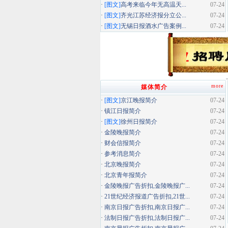
·
[图文]
高考来临今年无高温天...
07-24
·
[图文]
齐光江苏经济报分立公...
07-24
·
[图文]
无锡日报酒水广告案例...
07-24
more
媒体简介
·
[图文]
京江晚报简介
07-24
·
镇江日报简介
07-24
·
[图文]
徐州日报简介
07-24
·
金陵晚报简介
07-24
·
财会信报简介
07-24
·
参考消息简介
07-24
·
北京晚报简介
07-24
·
北京青年报简介
07-24
·
金陵晚报广告折扣,金陵晚报广...
07-24
·
21世纪经济报道广告折扣,21世...
07-24
·
南京日报广告折扣,南京日报广...
07-24
·
法制日报广告折扣,法制日报广...
07-24