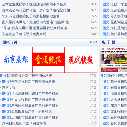
·
公章营业执照扬子晚报登报寻回后不再使用
09-30
·
[图文]
江阴市乐迪
·
百家湖公寓花园罗马城一房产扬子晚报登报拍...
09-23
·
[图文]
江苏施泰尔
·
华东有色测绘院扬子晚报登报解散清算
07-22
·
[图文]
寻人扬子
·
南京零距离曝光：无锡经销商遭遇"假合同"陷...
06-25
·
[图文]
昆山粥全道
·
“苏超”联赛火爆出圈 南通赛区赞助商现教辅...
06-25
·
[图文]
海门蕴凯
·
王嘉懿扬子晚报登报免责声明
05-09
·
[图文]
扬州驼岭
more
报纸刊例
电 子 报
·
[
图文]
岳阳晚报最新广告刊例价格表
07-24
图文]
现代快报数
·
[图文]
当代商报最新广告刊例价格表
07-24
·
[图文]
苏州日报
·
东方女报
07-24
·
[图文]
石狮日报
·
[图文]
《温州商报》2011年广告价格表
07-24
·
[图文]
海峡导报
·
[图文]
今日女报最新广告刊例价格表
07-24
·
[图文]
天天新报
·
[图文]
湖南经济报最新广告刊例价格表
07-24
·
[图文]
东方早报
·
[图文]
金鹰报最新广告刊例价格表
07-24
·
[图文]
文汇报数
·
[图文]
三湘都市报最新广告刊例价格表
07-24
·
[图文]
新闻晚报
·
湖南日报最新广告刊例价格表
07-24
·
[图文]
新闻晨报