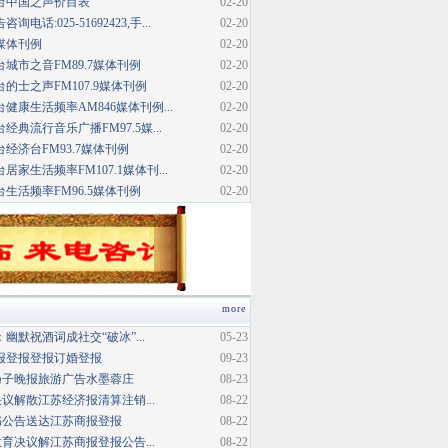
台中国之声价目表
02-20
话:025-51692423,手...
02-20
媒体刊例
02-20
城市之音FM89.7媒体刊例
02-20
的士之声FM107.9媒体刊例
02-20
健康生活频率AM846媒体刊例...
02-20
典流行音乐广播FM97.5媒...
02-20
经济台FM93.7媒体刊例
02-20
家生活频率FM107.1媒体刊...
02-20
生活频率FM96.5媒体刊例
02-20
more
幽默祝酒词成社交“破冰”...
05-23
报登报登报订婚登报
09-23
扬子晚报旅游广告水墨蓉庄
08-23
议解散江苏经济报清算注销...
08-22
书公告送达江苏商报登报
08-22
育决议解江苏商报登报公告...
08-22