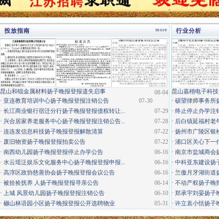
more
投放指南
行业分析
·
昆山和锟金属材料扬子晚报登报遗失启事
昆山嘉栩电子科技
08-04
·
亚连教育培训中心扬子晚报登报注销公告
07-30
·
硕望律师事务所
·
长江商业银行宿迁分行扬子晚报登报债权转让...
07-29
·
终止停止办学注
·
兴合居家养老服务中心扬子晚报登报注销公告...
07-28
·
后白镇延福村老年
·
连连发信息科技扬子晚报登报解散清算
07-22
·
扬州市广陵区银松
·
废旧物资扬子晚报登报拍卖公告
07-22
·
浦口区关心下一代
·
南西幼儿园扬子晚报登报停止办学公告
06-16
·
南京市盐城商会
·
水云瑶泛娱乐文化服务中心扬子晚报登报申报...
06-16
·
中科亚东建设扬
·
高淳区政协慈善协会扬子晚报登报会议公告
06-16
·
兰傲月牙湖街道
·
被拾捡抚养 人扬子晚报登报寻亲公告
06-14
·
不动产权扬子晚
·
上城 风景幼儿园扬子晚报登报注销公告
06-10
·
郑承宇刘晏扬子
·
樾山林语园小区扬子晚报登报公开选聘物业
05-31
·
许立袁小恬扬子