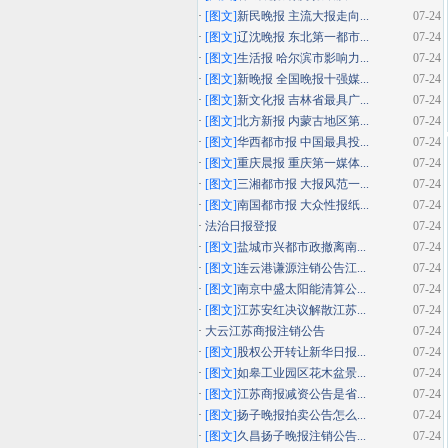
·
[图文]
新民晚报 主流大报走向...
07-24
·
[图文]
辽沈晚报 东北第一都市...
07-24
·
[图文]
生活报 哈尔滨市影响力...
07-24
·
[图文]
新晚报 全国晚报十强媒...
07-24
·
[图文]
新文化报 吉林省最具广...
07-24
·
[图文]
北方新报 内蒙古地区第...
07-24
·
[图文]
华西都市报 中国最具投...
07-24
·
[图文]
重庆晨报 重庆第一媒体...
07-24
·
[图文]
三湘都市报 大报风范一...
07-24
·
[图文]
南国都市报 大众性报纸...
07-24
·
法治日报登报
07-24
·
[图文]
盐城市兴都市政撤离南...
07-24
·
[图文]
连云港谦源注销公告江...
07-24
·
[图文]
南京中盛太阳能清算公...
07-24
·
[图文]
江苏安红决议解散江苏...
07-24
·
大云江苏商报注销公告
07-24
·
[图文]
股权公开转让新华日报...
07-24
·
[图文]
如皋工业园区花木盆景...
07-24
·
[图文]
江苏商报减资公告是省...
07-24
·
[图文]
扬子晚报拍卖公告怎么...
07-24
·
[图文]
久昌扬子晚报注销公告...
07-24