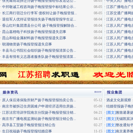
·
张光耀雨花拆迁办扬子晚报登报给你发送达公...
08-05
·
中央人民广播电
·
中邦敬诚工程咨询扬子晚报登报中标结果公示...
08-05
·
江苏广播电台广告咨询电
·
长江商行宿迁分行李军 债权转让扬子晚报登报...
08-05
·
江苏交通广播网
·
退役军人优待证登报挂失扬子晚报登报学生证...
08-04
·
江苏人民广播电台
·
香山红叶集团澧县分公司 扬子晚报登报解除合...
08-04
·
江苏人民广播电台
·
昆山嘉栩电子科技扬子晚报登报遗失启事
08-04
·
江苏人民广播电台
·
昆山和锟金属材料扬子晚报登报遗失启事
08-04
·
江苏人民广播电台经
·
朝涌物资扬子晚报登报遗失启事
08-04
·
江苏人民广播电台
·
丰县马公书院社会组织扬子晚报登报清算公告...
08-04
·
江苏人民广播电台居
·
丰县有情有义志愿者服务队扬子晚报登报清算...
08-04
·
江苏人民广播电台
more
媒体资讯
报业集团
·
原人保后港保险所财产扬子晚报登报拍卖公告...
05-12
·
酒桌文化新观察：
·
南京市被拆迁住房困难户申请经济适用住房扬...
05-09
·
结婚登报扬子晚
·
江苏法官培训学院南京分院扬子晚报登报注销...
04-21
·
[图文]
雅致避暑
·
南京市广播电视监测站扬子晚报登报注销公告...
04-17
·
[图文]
无锡凯宸决
·
高淳县工贸扬子晚报登报注销公告
02-27
·
[图文]
整改通知
·
生日祝福扬子晚报登报结婚启事
11-15
·
[图文]
南京素养教