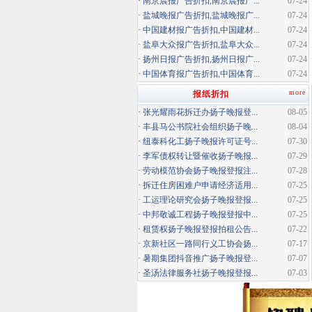
·
南京晨报广告折扣,南京晨报广...
07-24
·
盐城晚报广告折扣,盐城晚报广...
07-24
·
中国建材报广告折扣,中国建材...
07-24
·
盐阜大众报广告折扣,盐阜大众...
07-24
·
扬州日报广告折扣,扬州日报广...
07-24
·
中国体育报广告折扣,中国体育...
07-24
more
报纸折扣
·
张光耀雨花拆迁办扬子晚报登...
08-05
·
丰县马公书院社会组织扬子晚...
08-04
·
纽泰科化工扬子晚报许可证号...
07-30
·
李军债权转让暨催收扬子晚报...
07-29
·
劳动模范协会扬子晚报登报注...
07-28
·
拆迁住房困难户申请经济适用...
07-25
·
工运理论研究会扬子晚报登报...
07-25
·
中邦敬诚工程扬子晚报登报中...
07-25
·
租赁权扬子晚报登报拍租公告...
07-22
·
京新社区一路同行义工协会扬...
07-17
·
暑期集团抖音推广扬子晚报登...
07-07
·
圣汤法律服务社扬子晚报登报...
07-03