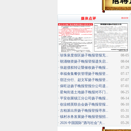
more
媒体点评
·
珍珠泉度假区扬子晚报登报无...
08-05
·
朝涌物资扬子晚报登报遗失启...
08-04
·
张超债权转让暨催收扬子晚报...
07-29
·
幸福食集餐饮管理扬子晚报登...
07-17
·
宿迁分行、赵文军扬子晚报登...
07-07
·
保旺达扬子晚报登报分公司遗...
07-01
·
星甸街道土地扬子晚报对不门...
06-25
·
平安创展镇江分公司扬子晚报...
06-14
·
创业精英联合会扬子晚报登报...
06-10
·
古柏派出所扬子晚报登报寻亲...
05-31
·
镇村水务发展扬子晚报登报招...
05-28
·
2026 中国国际“酒与社会”大...
05-26