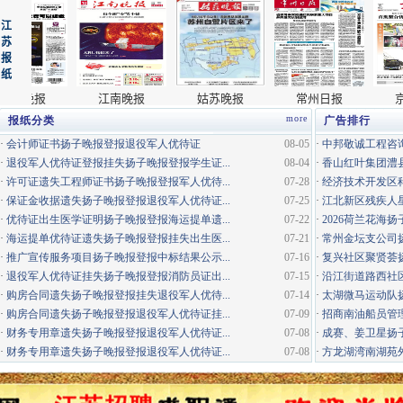
more
报纸分类
广告排行
·
会计师证书扬子晚报登报退役军人优待证
08-05
·
中邦敬诚工程咨询
·
退役军人优待证登报挂失扬子晚报登报学生证...
08-04
·
香山红叶集团澧县
·
许可证遗失工程师证书扬子晚报登报军人优待...
07-28
·
经济技术开发区科
·
保证金收据遗失扬子晚报登报退役军人优待证...
07-25
·
江北新区残疾人星
·
优待证出生医学证明扬子晚报登报海运提单遗...
07-22
·
2026荷兰花海
·
海运提单优待证遗失扬子晚报登报挂失出生医...
07-21
·
常州金坛支公司
·
推广宣传服务项目扬子晚报登报中标结果公示...
07-16
·
复兴社区聚贤荟
·
退役军人优待证挂失扬子晚报登报消防员证出...
07-15
·
沿江街道路西社区
·
购房合同遗失扬子晚报登报挂失退役军人优待...
07-14
·
太湖微马运动队
·
购房合同遗失扬子晚报登报退役军人优待证挂...
07-09
·
招商南油船员管
·
财务专用章遗失扬子晚报登报退役军人优待证...
07-08
·
成赛、姜卫星扬子
·
财务专用章遗失扬子晚报登报退役军人优待证...
07-08
·
方龙湖湾南湖苑外