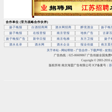
合作单位 (官方战略合作伙伴)
扬子晚报
白酒招商网
酒水网招商
醉境酒业
扬子晚
扬子晚报
在线登报
南京登报
地铁广告
古家
扬子晚报广告
新华日报
南京电梯
东方卫报
扬子
酒水名录
酒水网
酒水企业
报业传媒
南京晨
关于本站
-
网站帮助
-
广告合作
-
下载声明
-
友情
广告热线：025-86609867 广告传媒全国免费电话:400
Copyright © 2003-2016 
版权所有 南京海盟广告有限公司 ICP备案号：
苏