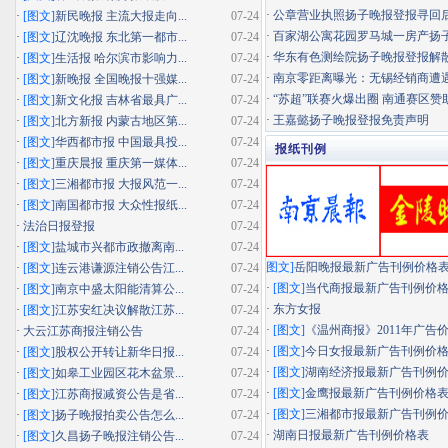
·
公章营业执照扬子晚报登报寻回
·
[图文]
新民晚报 主流大报走向...
07-24
·
百家湖公寓花园罗马城一房产扬子晚
·
[图文]
辽沈晚报 东北第一都市...
07-24
·
华东有色测绘院扬子晚报登报解
·
[图文]
生活报 哈尔滨市影响力...
07-24
·
南京零距离曝光：无锡经销商遭遇"假
·
[图文]
新晚报 全国晚报十强媒...
07-24
·
“苏超”联赛火爆出圈 南通赛区赞助
·
[图文]
新文化报 吉林省最具广...
07-24
·
王嘉懿扬子晚报登报免责声明
·
[图文]
北方新报 内蒙古地区第...
07-24
·
[图文]
华西都市报 中国最具投...
07-24
报纸刊例
·
[图文]
重庆晨报 重庆第一媒体...
07-24
·
[图文]
三湘都市报 大报风范一...
07-24
·
[图文]
南国都市报 大众性报纸...
07-24
·
法治日报登报
07-24
·
[图文]
盐城市兴都市政撤离南...
07-24
图文]
岳阳晚报最新广告刊例价格
·
[图文]
连云港谦源注销公告江...
07-24
·
[图文]
当代商报最新广告刊例价
·
[图文]
南京中盛太阳能清算公...
07-24
·
东方女报
·
[图文]
江苏安红决议解散江苏...
07-24
·
[图文]
《温州商报》2011年广告
·
大云江苏商报注销公告
07-24
·
[图文]
今日女报最新广告刊例价
·
[图文]
股权公开转让新华日报...
07-24
·
[图文]
湖南经济报最新广告刊例
·
[图文]
如皋工业园区花木盆景...
07-24
·
[图文]
金鹰报最新广告刊例价格
·
[图文]
江苏商报减资公告是省...
07-24
·
[图文]
三湘都市报最新广告刊例
·
[图文]
扬子晚报拍卖公告怎么...
07-24
·
湖南日报最新广告刊例价格表
·
[图文]
久昌扬子晚报注销公告...
07-24