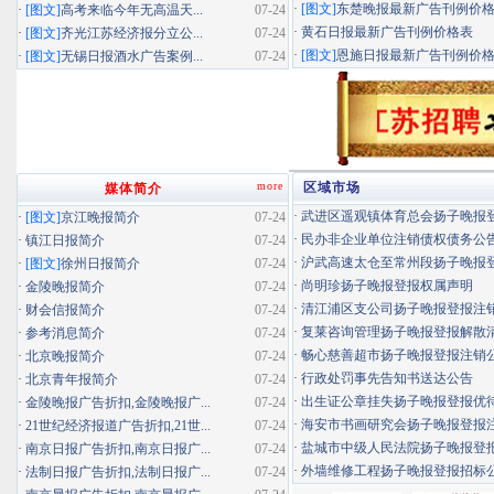
·
[图文]
东楚晚报最新广告刊例价
·
[图文]
高考来临今年无高温天...
07-24
·
黄石日报最新广告刊例价格表
·
[图文]
齐光江苏经济报分立公...
07-24
·
[图文]
恩施日报最新广告刊例价
·
[图文]
无锡日报酒水广告案例...
07-24
more
区域市场
媒体简介
·
武进区遥观镇体育总会扬子晚报登报
·
[图文]
京江晚报简介
07-24
·
民办非企业单位注销债权债务公
·
镇江日报简介
07-24
·
沪武高速太仓至常州段扬子晚报登报
·
[图文]
徐州日报简介
07-24
·
尚明珍扬子晚报登报权属声明
·
金陵晚报简介
07-24
·
清江浦区支公司扬子晚报登报注
·
财会信报简介
07-24
·
复莱咨询管理扬子晚报登报解散
·
参考消息简介
07-24
·
畅心慈善超市扬子晚报登报注销
·
北京晚报简介
07-24
·
行政处罚事先告知书送达公告
·
北京青年报简介
07-24
·
出生证公章挂失扬子晚报登报优待证
·
金陵晚报广告折扣,金陵晚报广...
07-24
·
海安市书画研究会扬子晚报登报
·
21世纪经济报道广告折扣,21世...
07-24
·
盐城市中级人民法院扬子晚报登
·
南京日报广告折扣,南京日报广...
07-24
·
外墙维修工程扬子晚报登报招标
·
法制日报广告折扣,法制日报广...
07-24