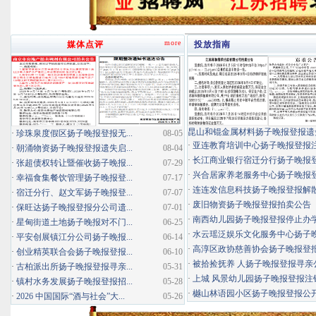
more
媒体点评
投放指南
昆山和锟金属材料扬子晚报登报遗
·
珍珠泉度假区扬子晚报登报无...
08-05
·
亚连教育培训中心扬子晚报登报
·
朝涌物资扬子晚报登报遗失启...
08-04
·
长江商业银行宿迁分行扬子晚报登报
·
张超债权转让暨催收扬子晚报...
07-29
·
兴合居家养老服务中心扬子晚报登报
·
幸福食集餐饮管理扬子晚报登...
07-17
·
连连发信息科技扬子晚报登报解
·
宿迁分行、赵文军扬子晚报登...
07-07
·
废旧物资扬子晚报登报拍卖公告
·
保旺达扬子晚报登报分公司遗...
07-01
·
南西幼儿园扬子晚报登报停止办
·
星甸街道土地扬子晚报对不门...
06-25
·
水云瑶泛娱乐文化服务中心扬子晚报
·
平安创展镇江分公司扬子晚报...
06-14
·
高淳区政协慈善协会扬子晚报登
·
创业精英联合会扬子晚报登报...
06-10
·
被拾捡抚养 人扬子晚报登报寻亲
·
古柏派出所扬子晚报登报寻亲...
05-31
·
上城 风景幼儿园扬子晚报登报注
·
镇村水务发展扬子晚报登报招...
05-28
·
樾山林语园小区扬子晚报登报公
·
2026 中国国际“酒与社会”大...
05-26