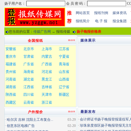
推
网站首页
报纸刊例
媒体资讯
荐
报纸简介
电 子 报
报业集团
您当前的位置：
传媒广告网
→ 报纸传媒
扬子晚报价格表
more
媒体展示
全国报纸
more
最新发布
户外报价
·
会计师证书扬子晚报登报退役军
·
哈尔滨 吉林 沈阳土工布复合...
03-29
·
珍珠泉度假区扬子晚报登报无主坟清
·
创意东区电梯广告
02-20