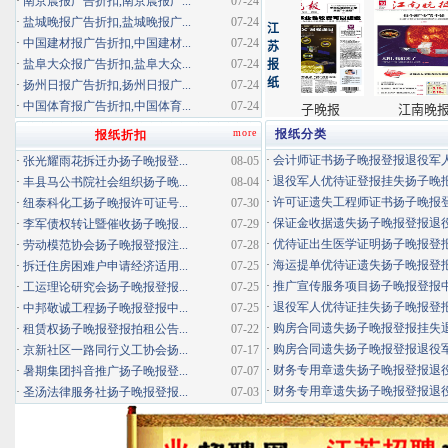
·
南京晨报广告折扣,南京晨报广...
07-24
·
盐城晚报广告折扣,盐城晚报广...
07-24
·
中国建材报广告折扣,中国建材...
07-24
·
盐阜大众报广告折扣,盐阜大众...
07-24
·
扬州日报广告折扣,扬州日报广...
07-24
·
中国体育报广告折扣,中国体育...
07-24
more
报纸分类
报纸折扣
·
会计师证书扬子晚报登报退役军
·
张光耀雨花拆迁办扬子晚报登...
08-05
·
退役军人优待证登报挂失扬子晚报登
·
丰县马公书院社会组织扬子晚...
08-04
·
许可证遗失工程师证书扬子晚报登报
·
纽泰科化工扬子晚报许可证号...
07-30
·
保证金收据遗失扬子晚报登报退役军
·
李军债权转让暨催收扬子晚报...
07-29
·
优待证出生医学证明扬子晚报登报海
·
劳动模范协会扬子晚报登报注...
07-28
·
海运提单优待证遗失扬子晚报登报挂
·
拆迁住房困难户申请经济适用...
07-25
·
推广宣传服务项目扬子晚报登报中标
·
工运理论研究会扬子晚报登报...
07-25
·
退役军人优待证挂失扬子晚报登报消
·
中邦敬诚工程扬子晚报登报中...
07-25
·
购房合同遗失扬子晚报登报挂失退役
·
租赁权扬子晚报登报拍租公告...
07-22
·
购房合同遗失扬子晚报登报退役军人
·
京新社区一路同行义工协会扬...
07-17
·
财务专用章遗失扬子晚报登报退役军
·
暑期集团抖音推广扬子晚报登...
07-07
·
财务专用章遗失扬子晚报登报退役军
·
圣汤法律服务社扬子晚报登报...
07-03