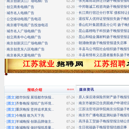
·
张光耀雨花拆迁办扬子晚报登报给你
·
南京创新滨江广场电梯广告
02-20
·
中邦敬诚工程咨询扬子晚报登报中标
·
创立商务电梯广告
02-20
·
长江商行宿迁分行李军 债权转让扬
·
城市名人电梯广告
02-20
·
退役军人优待证登报挂失扬子晚报登
·
公交移动电视广告电话
02-20
·
香山红叶集团澧县分公司 扬子晚报
·
南京楼宇电视广告投放电话
02-20
·
昆山嘉栩电子科技扬子晚报登报
·
城市名人广场电梯广告
02-20
·
昆山和锟金属材料扬子晚报登报
·
创立商务中心电梯广告
02-20
·
朝涌物资扬子晚报登报遗失启事
·
南京创新滨江广场电梯广告
02-20
·
丰县马公书院社会组织扬子晚报登报
·
南京创意东八区电梯广告
02-20
·
丰县有情有义志愿者服务队扬子晚报
·
南京春风大厦电梯广告
02-20
more
媒体资讯
报纸介绍
·
原人保后港保险所财产扬子晚报登报
·
[图文]
都市快报 展现都市快报...
07-24
·
南京市被拆迁住房困难户申请经济适
·
[图文]
齐鲁晚报 报纸广告环境...
07-24
·
江苏法官培训学院南京分院扬子晚报
·
[图文]
重庆晚报 坚持追求真实...
07-24
·
南京市广播电视监测站扬子晚报登报
·
[图文]
今晚报 敢为天下先
07-24
·
高淳县工贸扬子晚报登报注销公
·
[图文]
羊城晚报 创新品牌做主...
07-24
·
生日祝福扬子晚报登报结婚启事
·
[图文]
春城晚报 做好报纸质量...
07-24