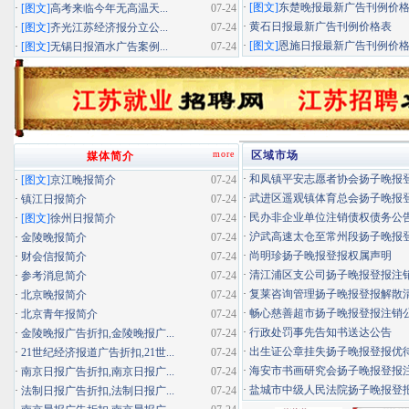
·
[图文]
东楚晚报最新广告刊例价
·
[图文]
高考来临今年无高温天...
07-24
·
黄石日报最新广告刊例价格表
·
[图文]
齐光江苏经济报分立公...
07-24
·
[图文]
恩施日报最新广告刊例价
·
[图文]
无锡日报酒水广告案例...
07-24
more
区域市场
媒体简介
·
和凤镇平安志愿者协会扬子晚报登报
·
[图文]
京江晚报简介
07-24
·
武进区遥观镇体育总会扬子晚报登报
·
镇江日报简介
07-24
·
民办非企业单位注销债权债务公
·
[图文]
徐州日报简介
07-24
·
沪武高速太仓至常州段扬子晚报登报
·
金陵晚报简介
07-24
·
尚明珍扬子晚报登报权属声明
·
财会信报简介
07-24
·
清江浦区支公司扬子晚报登报注
·
参考消息简介
07-24
·
复莱咨询管理扬子晚报登报解散
·
北京晚报简介
07-24
·
畅心慈善超市扬子晚报登报注销
·
北京青年报简介
07-24
·
行政处罚事先告知书送达公告
·
金陵晚报广告折扣,金陵晚报广...
07-24
·
出生证公章挂失扬子晚报登报优待证
·
21世纪经济报道广告折扣,21世...
07-24
·
海安市书画研究会扬子晚报登报
·
南京日报广告折扣,南京日报广...
07-24
·
盐城市中级人民法院扬子晚报登
·
法制日报广告折扣,法制日报广...
07-24