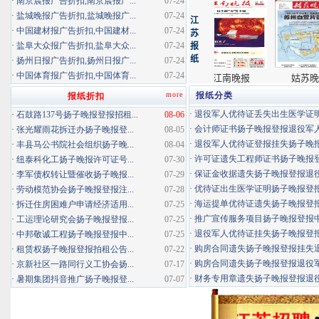
·
南京晨报广告折扣,南京晨报广...
07-24
·
盐城晚报广告折扣,盐城晚报广...
07-24
·
中国建材报广告折扣,中国建材...
07-24
·
盐阜大众报广告折扣,盐阜大众...
07-24
·
扬州日报广告折扣,扬州日报广...
07-24
·
中国体育报广告折扣,中国体育...
07-24
more
报纸分类
报纸折扣
·
退役军人优待证丢失出生医学证明扬
·
石鼓路137号扬子晚报登报招租...
08-06
·
会计师证书扬子晚报登报退役军
·
张光耀雨花拆迁办扬子晚报登...
08-05
·
退役军人优待证登报挂失扬子晚报登
·
丰县马公书院社会组织扬子晚...
08-04
·
许可证遗失工程师证书扬子晚报登报
·
纽泰科化工扬子晚报许可证号...
07-30
·
保证金收据遗失扬子晚报登报退役军
·
李军债权转让暨催收扬子晚报...
07-29
·
优待证出生医学证明扬子晚报登报海
·
劳动模范协会扬子晚报登报注...
07-28
·
海运提单优待证遗失扬子晚报登报挂
·
拆迁住房困难户申请经济适用...
07-25
·
推广宣传服务项目扬子晚报登报中标
·
工运理论研究会扬子晚报登报...
07-25
·
退役军人优待证挂失扬子晚报登报消
·
中邦敬诚工程扬子晚报登报中...
07-25
·
购房合同遗失扬子晚报登报挂失退役
·
租赁权扬子晚报登报拍租公告...
07-22
·
购房合同遗失扬子晚报登报退役军人
·
京新社区一路同行义工协会扬...
07-17
·
财务专用章遗失扬子晚报登报退役军
·
暑期集团抖音推广扬子晚报登...
07-07