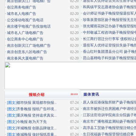
·
退役军人优待证丢失出生医学证明扬
·
南京创新滨江广场电梯广告
02-20
·
和凤镇平安志愿者协会扬子晚报登报
·
创立商务电梯广告
02-20
·
会计师证书扬子晚报登报退役军
·
城市名人电梯广告
02-20
·
珍珠泉度假区扬子晚报登报无主坟清
·
公交移动电视广告电话
02-20
·
张光耀雨花拆迁办扬子晚报登报给你
·
南京楼宇电视广告投放电话
02-20
·
中邦敬诚工程咨询扬子晚报登报中标
·
城市名人广场电梯广告
02-20
·
长江商行宿迁分行李军 债权转让扬
·
创立商务中心电梯广告
02-20
·
退役军人优待证登报挂失扬子晚报登
·
南京创新滨江广场电梯广告
02-20
·
香山红叶集团澧县分公司 扬子晚报
·
南京创意东八区电梯广告
02-20
·
昆山嘉栩电子科技扬子晚报登报
·
南京春风大厦电梯广告
02-20
more
媒体资讯
报纸介绍
·
原人保后港保险所财产扬子晚报登报
·
[图文]
都市快报 展现都市快报...
07-24
·
南京市被拆迁住房困难户申请经济适
·
[图文]
齐鲁晚报 报纸广告环境...
07-24
·
江苏法官培训学院南京分院扬子晚报
·
[图文]
重庆晚报 坚持追求真实...
07-24
·
南京市广播电视监测站扬子晚报登报
·
[图文]
今晚报 敢为天下先
07-24
·
高淳县工贸扬子晚报登报注销公
·
[图文]
羊城晚报 创新品牌做主...
07-24
·
生日祝福扬子晚报登报结婚启事
·
[图文]
春城晚报 做好报纸质量...
07-24