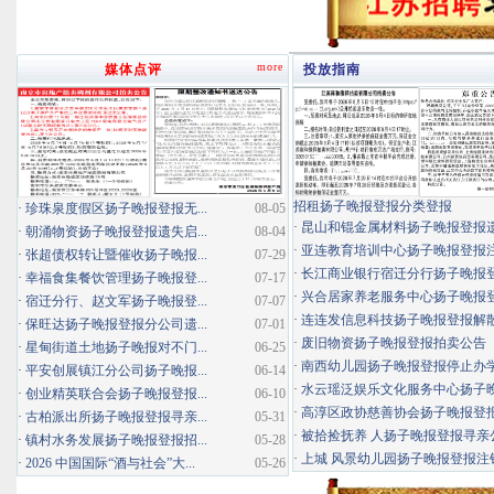
more
媒体点评
投放指南
招租扬子晚报登报分类登报
·
珍珠泉度假区扬子晚报登报无...
08-05
·
昆山和锟金属材料扬子晚报登报
·
朝涌物资扬子晚报登报遗失启...
08-04
·
亚连教育培训中心扬子晚报登报
·
张超债权转让暨催收扬子晚报...
07-29
·
长江商业银行宿迁分行扬子晚报登报
·
幸福食集餐饮管理扬子晚报登...
07-17
·
兴合居家养老服务中心扬子晚报登报
·
宿迁分行、赵文军扬子晚报登...
07-07
·
连连发信息科技扬子晚报登报解
·
保旺达扬子晚报登报分公司遗...
07-01
·
废旧物资扬子晚报登报拍卖公告
·
星甸街道土地扬子晚报对不门...
06-25
·
南西幼儿园扬子晚报登报停止办
·
平安创展镇江分公司扬子晚报...
06-14
·
水云瑶泛娱乐文化服务中心扬子晚报
·
创业精英联合会扬子晚报登报...
06-10
·
高淳区政协慈善协会扬子晚报登
·
古柏派出所扬子晚报登报寻亲...
05-31
·
被拾捡抚养 人扬子晚报登报寻亲
·
镇村水务发展扬子晚报登报招...
05-28
·
上城 风景幼儿园扬子晚报登报注
·
2026 中国国际“酒与社会”大...
05-26