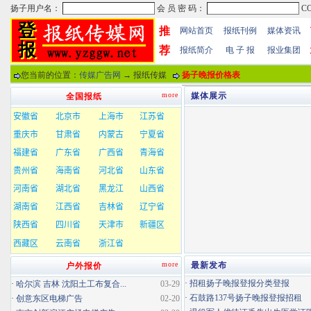
推
网站首页
报纸刊例
媒体资讯
荐
报纸简介
电 子 报
报业集团
您当前的位置：
传媒广告网
→ 报纸传媒
扬子晚报价格表
more
媒体展示
全国报纸
more
最新发布
户外报价
·
招租扬子晚报登报分类登报
·
哈尔滨 吉林 沈阳土工布复合...
03-29
·
石鼓路137号扬子晚报登报招租
·
创意东区电梯广告
02-20