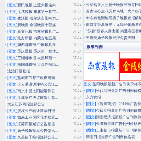
·
公章营业执照扬子晚报登报寻回
·
[图文]
新民晚报 主流大报走向...
07-24
·
百家湖公寓花园罗马城一房产扬子晚
·
[图文]
辽沈晚报 东北第一都市...
07-24
·
华东有色测绘院扬子晚报登报解
·
[图文]
生活报 哈尔滨市影响力...
07-24
·
南京零距离曝光：无锡经销商遭遇"假
·
[图文]
新晚报 全国晚报十强媒...
07-24
·
“苏超”联赛火爆出圈 南通赛区赞助
·
[图文]
新文化报 吉林省最具广...
07-24
·
王嘉懿扬子晚报登报免责声明
·
[图文]
北方新报 内蒙古地区第...
07-24
·
[图文]
华西都市报 中国最具投...
07-24
报纸刊例
·
[图文]
重庆晨报 重庆第一媒体...
07-24
·
[图文]
三湘都市报 大报风范一...
07-24
·
[图文]
南国都市报 大众性报纸...
07-24
·
法治日报登报
07-24
·
[图文]
盐城市兴都市政撤离南...
07-24
图文]
岳阳晚报最新广告刊例价格
·
[图文]
连云港谦源注销公告江...
07-24
·
[图文]
当代商报最新广告刊例价
·
[图文]
南京中盛太阳能清算公...
07-24
·
东方女报
·
[图文]
江苏安红决议解散江苏...
07-24
·
[图文]
《温州商报》2011年广告
·
大云江苏商报注销公告
07-24
·
[图文]
今日女报最新广告刊例价
·
[图文]
股权公开转让新华日报...
07-24
·
[图文]
湖南经济报最新广告刊例
·
[图文]
如皋工业园区花木盆景...
07-24
·
[图文]
金鹰报最新广告刊例价格
·
[图文]
江苏商报减资公告是省...
07-24
·
[图文]
三湘都市报最新广告刊例
·
[图文]
扬子晚报拍卖公告怎么...
07-24
·
湖南日报最新广告刊例价格表
·
[图文]
久昌扬子晚报注销公告...
07-24