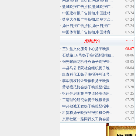
·
南京晨报广告折扣,南京晨报广...
07-24
·
盐城晚报广告折扣,盐城晚报广...
07-24
·
中国建材报广告折扣,中国建材...
07-24
·
盐阜大众报广告折扣,盐阜大众...
07-24
·
扬州日报广告折扣,扬州日报广...
07-24
·
中国体育报广告折扣,中国体育...
07-24
more
报纸折扣
·
三知堂文化服务中心扬子晚报...
08-07
·
石鼓路137号扬子晚报登报招租...
08-06
·
张光耀雨花拆迁办扬子晚报登...
08-05
·
丰县马公书院社会组织扬子晚...
08-04
·
纽泰科化工扬子晚报许可证号...
07-30
·
李军债权转让暨催收扬子晚报...
07-29
·
劳动模范协会扬子晚报登报注...
07-28
·
拆迁住房困难户申请经济适用...
07-25
·
工运理论研究会扬子晚报登报...
07-25
·
中邦敬诚工程扬子晚报登报中...
07-25
·
租赁权扬子晚报登报拍租公告...
07-22
·
京新社区一路同行义工协会扬...
07-17