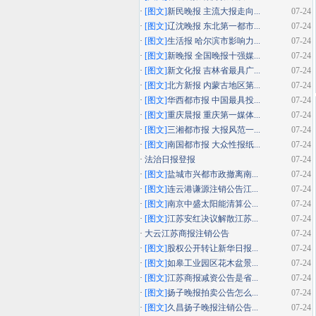
·
[图文]
新民晚报 主流大报走向...
07-24
·
[图文]
辽沈晚报 东北第一都市...
07-24
·
[图文]
生活报 哈尔滨市影响力...
07-24
·
[图文]
新晚报 全国晚报十强媒...
07-24
·
[图文]
新文化报 吉林省最具广...
07-24
·
[图文]
北方新报 内蒙古地区第...
07-24
·
[图文]
华西都市报 中国最具投...
07-24
·
[图文]
重庆晨报 重庆第一媒体...
07-24
·
[图文]
三湘都市报 大报风范一...
07-24
·
[图文]
南国都市报 大众性报纸...
07-24
·
法治日报登报
07-24
·
[图文]
盐城市兴都市政撤离南...
07-24
·
[图文]
连云港谦源注销公告江...
07-24
·
[图文]
南京中盛太阳能清算公...
07-24
·
[图文]
江苏安红决议解散江苏...
07-24
·
大云江苏商报注销公告
07-24
·
[图文]
股权公开转让新华日报...
07-24
·
[图文]
如皋工业园区花木盆景...
07-24
·
[图文]
江苏商报减资公告是省...
07-24
·
[图文]
扬子晚报拍卖公告怎么...
07-24
·
[图文]
久昌扬子晚报注销公告...
07-24