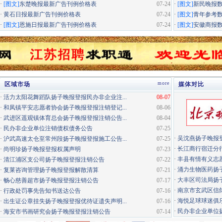
·
[图文]
东楚晚报最新广告刊例价格表
07-24
·
[图文]
新民晚报
·
黄石日报最新广告刊例价格表
07-24
·
[图文]
青年参考
·
[图文]
恩施日报最新广告刊例价格表
07-24
·
[图文]
安徽商报
more
区域市场
媒体对比
·
活力太阳花舞蹈队扬子晚报登报民办非企业注...
08-07
·
和凤镇平安志愿者协会扬子晚报登报注销登记...
08-06
·
武进区遥观镇体育总会扬子晚报登报注销公告...
08-04
·
民办非企业单位注销债权债务公告
07-25
·
吴沈燕扬子晚报
·
沪武高速太仓至常州段扬子晚报登报施工公告...
07-25
·
长江商行宿迁分行
·
尚明珍扬子晚报登报权属声明
07-23
·
丰县有情有义志愿
·
清江浦区支公司扬子晚报登报注销公告
07-22
·
涌力生物医药扬
·
复莱咨询管理扬子晚报登报解散清算
07-21
·
大丰区司法局扬
·
畅心慈善超市扬子晚报登报注销公告
07-17
·
南京市玄武区信鸽
·
行政处罚事先告知书送达公告
07-16
·
海悦足球球迷俱
·
出生证公章挂失扬子晚报登报优待证遗失声明...
07-16
·
民办非企业单位扬
·
海安市书画研究会扬子晚报登报注销公告
07-14