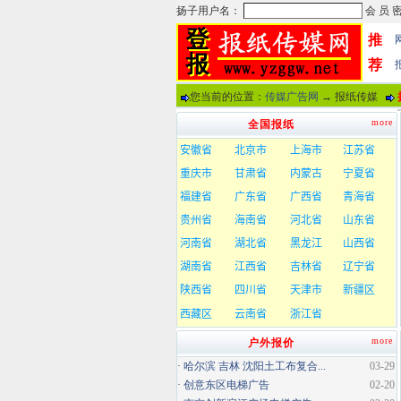
推
荐
您当前的位置：
传媒广告网
→ 报纸传媒
more
全国报纸
more
户外报价
·
哈尔滨 吉林 沈阳土工布复合...
03-29
·
创意东区电梯广告
02-20