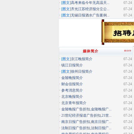
·
[图文]
高考来临今年无高温天...
07-24
·
[图文]
齐光江苏经济报分立公...
07-24
·
[图文]
无锡日报酒水广告案例...
07-24
more
媒体简介
·
[图文]
京江晚报简介
07-24
·
镇江日报简介
07-24
·
[图文]
徐州日报简介
07-24
·
金陵晚报简介
07-24
·
财会信报简介
07-24
·
参考消息简介
07-24
·
北京晚报简介
07-24
·
北京青年报简介
07-24
·
金陵晚报广告折扣,金陵晚报广...
07-24
·
21世纪经济报道广告折扣,21世...
07-24
·
南京日报广告折扣,南京日报广...
07-24
·
法制日报广告折扣,法制日报广...
07-24