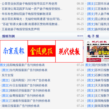
·
公章营业执照扬子晚报登报寻回后不再使用
09-30
·
[图文]
江阴市乐迪
·
百家湖公寓花园罗马城一房产扬子晚报登报拍...
09-23
·
[图文]
江苏施泰尔
·
华东有色测绘院扬子晚报登报解散清算
07-22
·
[图文]
寻人扬子
·
南京零距离曝光：无锡经销商遭遇"假合同"陷...
06-25
·
[图文]
昆山粥全道
·
“苏超”联赛火爆出圈 南通赛区赞助商现教辅...
06-25
·
[图文]
海门蕴凯
·
王嘉懿扬子晚报登报免责声明
05-09
·
[图文]
扬州驼岭
more
报纸刊例
电 子 报
·
[
图文]
岳阳晚报最新广告刊例价格表
07-24
图文]
现代快报数
·
[图文]
当代商报最新广告刊例价格表
07-24
·
[图文]
苏州日报
·
东方女报
07-24
·
[图文]
石狮日报
·
[图文]
《温州商报》2011年广告价格表
07-24
·
[图文]
海峡导报
·
[图文]
今日女报最新广告刊例价格表
07-24
·
[图文]
天天新报
·
[图文]
湖南经济报最新广告刊例价格表
07-24
·
[图文]
东方早报
·
[图文]
金鹰报最新广告刊例价格表
07-24
·
[图文]
文汇报数
·
[图文]
三湘都市报最新广告刊例价格表
07-24
·
[图文]
新闻晚报
·
湖南日报最新广告刊例价格表
07-24
·
[图文]
新闻晨报