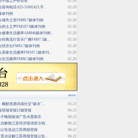
台中国之声价目表
02-20
话:025-51692423,手...
02-20
媒体刊例
02-20
城市之音FM89.7媒体刊例
02-20
的士之声FM107.9媒体刊例
02-20
健康生活频率AM846媒体刊例...
02-20
典流行音乐广播FM97.5媒...
02-20
经济台FM93.7媒体刊例
02-20
家生活频率FM107.1媒体刊...
02-20
生活频率FM96.5媒体刊例
02-20
more
幽默祝酒词成社交“破冰”...
05-23
报登报登报订婚登报
09-23
扬子晚报旅游广告水墨蓉庄
08-23
议解散江苏经济报清算注销...
08-22
书公告送达江苏商报登报
08-22
育决议解江苏商报登报公告...
08-22