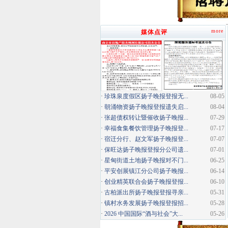
more
媒体点评
·
珍珠泉度假区扬子晚报登报无...
08-05
·
朝涌物资扬子晚报登报遗失启...
08-04
·
张超债权转让暨催收扬子晚报...
07-29
·
幸福食集餐饮管理扬子晚报登...
07-17
·
宿迁分行、赵文军扬子晚报登...
07-07
·
保旺达扬子晚报登报分公司遗...
07-01
·
星甸街道土地扬子晚报对不门...
06-25
·
平安创展镇江分公司扬子晚报...
06-14
·
创业精英联合会扬子晚报登报...
06-10
·
古柏派出所扬子晚报登报寻亲...
05-31
·
镇村水务发展扬子晚报登报招...
05-28
·
2026 中国国际“酒与社会”大...
05-26