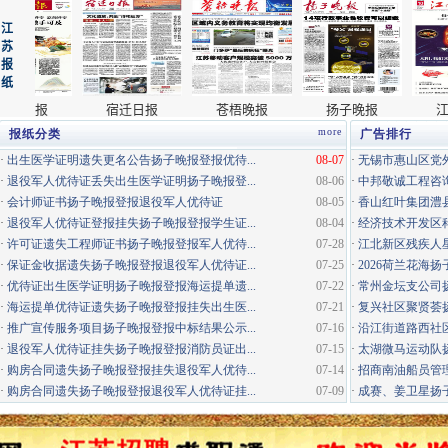
more
报纸分类
广告排行
·
出生医学证明遗失更名公告扬子晚报登报优待...
08-07
·
无锡市惠山区党外
·
退役军人优待证丢失出生医学证明扬子晚报登...
08-06
·
中邦敬诚工程咨询
·
会计师证书扬子晚报登报退役军人优待证
08-05
·
香山红叶集团澧县
·
退役军人优待证登报挂失扬子晚报登报学生证...
08-04
·
经济技术开发区科
·
许可证遗失工程师证书扬子晚报登报军人优待...
07-28
·
江北新区残疾人星
·
保证金收据遗失扬子晚报登报退役军人优待证...
07-25
·
2026荷兰花海
·
优待证出生医学证明扬子晚报登报海运提单遗...
07-22
·
常州金坛支公司
·
海运提单优待证遗失扬子晚报登报挂失出生医...
07-21
·
复兴社区聚贤荟
·
推广宣传服务项目扬子晚报登报中标结果公示...
07-16
·
沿江街道路西社区
·
退役军人优待证挂失扬子晚报登报消防员证出...
07-15
·
太湖微马运动队
·
购房合同遗失扬子晚报登报挂失退役军人优待...
07-14
·
招商南油船员管
·
购房合同遗失扬子晚报登报退役军人优待证挂...
07-09
·
成赛、姜卫星扬子