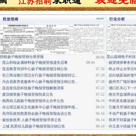
more
投放指南
行业分析
·
招租扬子晚报登报分类登报
昆山嘉栩电子科技
08-06
·
昆山和锟金属材料扬子晚报登报遗失启事
08-04
·
硕望律师事务所
·
亚连教育培训中心扬子晚报登报注销公告
07-30
·
终止停止办学注
·
长江商业银行宿迁分行扬子晚报登报债权转让...
07-29
·
后白镇延福村老年
·
兴合居家养老服务中心扬子晚报登报注销公告...
07-28
·
扬州市广陵区银松
·
连连发信息科技扬子晚报登报解散清算
07-22
·
浦口区关心下一代
·
废旧物资扬子晚报登报拍卖公告
07-22
·
南京市盐城商会
·
南西幼儿园扬子晚报登报停止办学公告
06-16
·
中科亚东建设扬
·
水云瑶泛娱乐文化服务中心扬子晚报登报申报...
06-16
·
兰傲月牙湖街道
·
高淳区政协慈善协会扬子晚报登报会议公告
06-16
·
不动产权扬子晚
·
被拾捡抚养 人扬子晚报登报寻亲公告
06-14
·
郑承宇刘晏扬子
·
上城 风景幼儿园扬子晚报登报注销公告
06-10
·
许立袁小恬扬子