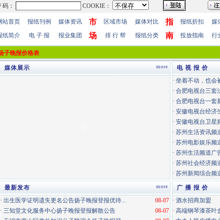
市
指
网站首页
报纸刊例
媒体资讯
区域市场
媒体对比
报纸折扣
媒
场
南
报纸简介
电 子 报
报业集团
排 行 帮
报纸分类
投放指南
行
扬子晚报价格表
more
媒体展示
电 视 报 价
·
坐着不动，也会
·
合肥电视台三套
·
合肥电视台一套
·
安徽电视台经济
·
安徽电视台卫星
·
苏州生活资讯频道
·
苏州电影娱乐频道
·
苏州生活频道广告
·
苏州社会经济频道
·
苏州新闻综合频道
more
最新发布
广 播 报 价
·
出生医学证明遗失更名公告扬子晚报登报优待...
08-07
·
酒水招商加盟
·
三知堂文化服务中心扬子晚报登报解散公告
08-07
·
高端钢琴漆茶叶