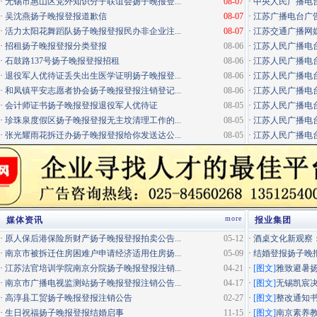
·
无锡市惠山区党外知识分子联谊会扬子晚报登...
08-07
·
中央人民广播电
·
吴沈燕扬子晚报登报道歉信
08-07
·
江苏广播电台广告咨询电
·
活力太阳花舞蹈队扬子晚报登报民办非企业注...
08-07
·
江苏交通广播网
·
招租扬子晚报登报分类登报
08-06
·
江苏人民广播电台
·
石鼓路137号扬子晚报登报招租
08-06
·
江苏人民广播电台
·
退役军人优待证丢失出生医学证明扬子晚报登...
08-06
·
江苏人民广播电台
·
和凤镇平安志愿者协会扬子晚报登报注销登记...
08-06
·
江苏人民广播电台经
·
会计师证书扬子晚报登报退役军人优待证
08-05
·
江苏人民广播电台
·
珍珠泉度假区扬子晚报登报无主坟清理工作的...
08-05
·
江苏人民广播电台居
·
张光耀雨花拆迁办扬子晚报登报给你发送达公...
08-05
·
江苏人民广播电台
more
媒体资讯
报业集团
·
原人保后港保险所财产扬子晚报登报拍卖公告...
05-12
·
酒桌文化新观察：
·
南京市被拆迁住房困难户申请经济适用住房扬...
05-09
·
结婚登报扬子晚
·
江苏法官培训学院南京分院扬子晚报登报注销...
04-21
·
[图文]
雅致避暑
·
南京市广播电视监测站扬子晚报登报注销公告...
04-17
·
[图文]
无锡凯宸决
·
高淳县工贸扬子晚报登报注销公告
02-27
·
[图文]
整改通知
·
生日祝福扬子晚报登报结婚启事
11-15
·
[图文]
南京素养教