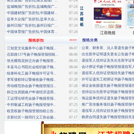
·
南京晨报广告折扣,南京晨报广...
07-24
·
盐城晚报广告折扣,盐城晚报广...
07-24
·
中国建材报广告折扣,中国建材...
07-24
·
盐阜大众报广告折扣,盐阜大众...
07-24
·
扬州日报广告折扣,扬州日报广...
07-24
·
中国体育报广告折扣,中国体育...
07-24
more
报纸分类
报纸折扣
·
公章、财务章、法人章遗失扬子晚报
·
三知堂文化服务中心扬子晚报...
08-07
·
出生医学证明遗失更名公告扬子晚报
·
石鼓路137号扬子晚报登报招租...
08-06
·
退役军人优待证丢失出生医学证明扬
·
张光耀雨花拆迁办扬子晚报登...
08-05
·
会计师证书扬子晚报登报退役军
·
丰县马公书院社会组织扬子晚...
08-04
·
退役军人优待证登报挂失扬子晚报登
·
纽泰科化工扬子晚报许可证号...
07-30
·
许可证遗失工程师证书扬子晚报登报
·
李军债权转让暨催收扬子晚报...
07-29
·
保证金收据遗失扬子晚报登报退役军
·
劳动模范协会扬子晚报登报注...
07-28
·
优待证出生医学证明扬子晚报登报海
·
拆迁住房困难户申请经济适用...
07-25
·
海运提单优待证遗失扬子晚报登报挂
·
工运理论研究会扬子晚报登报...
07-25
·
推广宣传服务项目扬子晚报登报中标
·
中邦敬诚工程扬子晚报登报中...
07-25
·
退役军人优待证挂失扬子晚报登报消
·
租赁权扬子晚报登报拍租公告...
07-22
·
购房合同遗失扬子晚报登报挂失退役
·
京新社区一路同行义工协会扬...
07-17