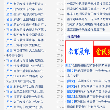
·
公章营业执照扬子晚报登报寻回
·
[图文]
新民晚报 主流大报走向...
07-24
·
百家湖公寓花园罗马城一房产扬子晚
·
[图文]
辽沈晚报 东北第一都市...
07-24
·
华东有色测绘院扬子晚报登报解
·
[图文]
生活报 哈尔滨市影响力...
07-24
·
南京零距离曝光：无锡经销商遭遇"假
·
[图文]
新晚报 全国晚报十强媒...
07-24
·
“苏超”联赛火爆出圈 南通赛区赞助
·
[图文]
新文化报 吉林省最具广...
07-24
·
王嘉懿扬子晚报登报免责声明
·
[图文]
北方新报 内蒙古地区第...
07-24
·
[图文]
华西都市报 中国最具投...
07-24
报纸刊例
·
[图文]
重庆晨报 重庆第一媒体...
07-24
·
[图文]
三湘都市报 大报风范一...
07-24
·
[图文]
南国都市报 大众性报纸...
07-24
·
法治日报登报
07-24
·
[图文]
盐城市兴都市政撤离南...
07-24
图文]
岳阳晚报最新广告刊例价格
·
[图文]
连云港谦源注销公告江...
07-24
·
[图文]
当代商报最新广告刊例价
·
[图文]
南京中盛太阳能清算公...
07-24
·
东方女报
·
[图文]
江苏安红决议解散江苏...
07-24
·
[图文]
《温州商报》2011年广告
·
大云江苏商报注销公告
07-24
·
[图文]
今日女报最新广告刊例价
·
[图文]
股权公开转让新华日报...
07-24
·
[图文]
湖南经济报最新广告刊例
·
[图文]
如皋工业园区花木盆景...
07-24
·
[图文]
金鹰报最新广告刊例价格
·
[图文]
江苏商报减资公告是省...
07-24
·
[图文]
三湘都市报最新广告刊例
·
[图文]
扬子晚报拍卖公告怎么...
07-24
·
湖南日报最新广告刊例价格表
·
[图文]
久昌扬子晚报注销公告...
07-24