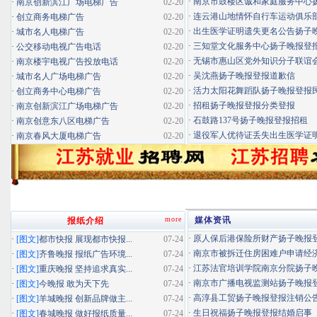
·
南京市鼓楼区诚和家庭服务中心扬子
·
南京创新滨江广场电梯广告
02-20
·
连云港山地情怀自行车运动俱乐部扬
·
创立商务电梯广告
02-20
·
出生医学证明遗失更名公告扬子晚报
·
城市名人电梯广告
02-20
·
三知堂文化服务中心扬子晚报登
·
公交移动电视广告电话
02-20
·
无锡市惠山区党外知识分子联谊会扬
·
南京楼宇电视广告投放电话
02-20
·
吴沈燕扬子晚报登报道歉信
·
城市名人广场电梯广告
02-20
·
活力太阳花舞蹈队扬子晚报登报民办
·
创立商务中心电梯广告
02-20
·
招租扬子晚报登报分类登报
·
南京创新滨江广场电梯广告
02-20
·
石鼓路137号扬子晚报登报招租
·
南京创意东八区电梯广告
02-20
·
退役军人优待证丢失出生医学证明扬
·
南京春风大厦电梯广告
02-20
more
媒体资讯
报纸介绍
·
原人保后港保险所财产扬子晚报登报
·
[图文]
都市快报 展现都市快报...
07-24
·
南京市被拆迁住房困难户申请经济适
·
[图文]
齐鲁晚报 报纸广告环境...
07-24
·
江苏法官培训学院南京分院扬子晚报
·
[图文]
重庆晚报 坚持追求真实...
07-24
·
南京市广播电视监测站扬子晚报登报
·
[图文]
今晚报 敢为天下先
07-24
·
高淳县工贸扬子晚报登报注销公
·
[图文]
羊城晚报 创新品牌做主...
07-24
·
生日祝福扬子晚报登报结婚启事
·
[图文]
春城晚报 做好报纸质量...
07-24