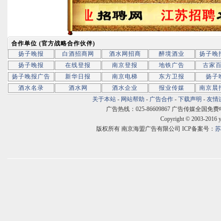
合作单位 (官方战略合作伙伴)
扬子晚报
白酒招商网
酒水网招商
醉境酒业
扬子晚
扬子晚报
在线登报
南京登报
地铁广告
古家
扬子晚报广告
新华日报
南京电梯
东方卫报
扬子
酒水名录
酒水网
酒水企业
报业传媒
南京晨
关于本站
-
网站帮助
-
广告合作
-
下载声明
-
友情
广告热线：025-86609867 广告传媒全国免费电话:400
Copyright © 2003-2016 
版权所有 南京海盟广告有限公司 ICP备案号：
苏