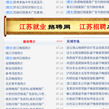
·
[图文]
东楚晚报最新广告刊例价
·
[图文]
高考来临今年无高温天...
07-24
·
黄石日报最新广告刊例价格表
·
[图文]
齐光江苏经济报分立公...
07-24
·
[图文]
恩施日报最新广告刊例价
·
[图文]
无锡日报酒水广告案例...
07-24
more
区域市场
媒体简介
·
连云港山地情怀自行车运动俱乐部扬
·
[图文]
京江晚报简介
07-24
·
活力太阳花舞蹈队扬子晚报登报民办
·
镇江日报简介
07-24
·
和凤镇平安志愿者协会扬子晚报登报
·
[图文]
徐州日报简介
07-24
·
武进区遥观镇体育总会扬子晚报登报
·
金陵晚报简介
07-24
·
民办非企业单位注销债权债务公
·
财会信报简介
07-24
·
沪武高速太仓至常州段扬子晚报登报
·
参考消息简介
07-24
·
尚明珍扬子晚报登报权属声明
·
北京晚报简介
07-24
·
清江浦区支公司扬子晚报登报注
·
北京青年报简介
07-24
·
复莱咨询管理扬子晚报登报解散
·
金陵晚报广告折扣,金陵晚报广...
07-24
·
畅心慈善超市扬子晚报登报注销
·
21世纪经济报道广告折扣,21世...
07-24
·
行政处罚事先告知书送达公告
·
南京日报广告折扣,南京日报广...
07-24
·
出生证公章挂失扬子晚报登报优待证
·
法制日报广告折扣,法制日报广...
07-24