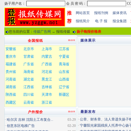
推
网站首页
报纸刊例
媒体资讯
荐
报纸简介
电 子 报
报业集团
您当前的位置：
传媒广告网
→ 报纸传媒
扬子晚报价格表
more
媒体展示
全国报纸
more
最新发布
户外报价
·
公章、财务章、法人章遗失扬子晚报
·
哈尔滨 吉林 沈阳土工布复合...
03-29
·
宁馨阳光家园残疾人托养中心扬子晚
·
创意东区电梯广告
02-20