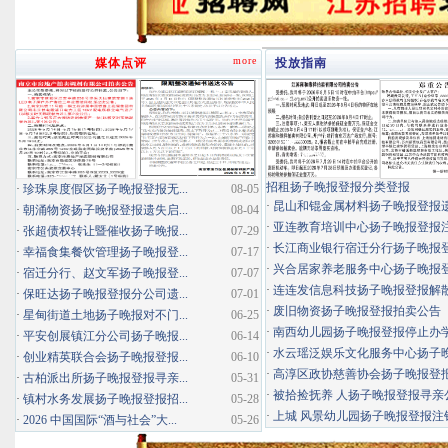
more
媒体点评
投放指南
招租扬子晚报登报分类登报
·
珍珠泉度假区扬子晚报登报无...
08-05
·
昆山和锟金属材料扬子晚报登报
·
朝涌物资扬子晚报登报遗失启...
08-04
·
亚连教育培训中心扬子晚报登报
·
张超债权转让暨催收扬子晚报...
07-29
·
长江商业银行宿迁分行扬子晚报登报
·
幸福食集餐饮管理扬子晚报登...
07-17
·
兴合居家养老服务中心扬子晚报登报
·
宿迁分行、赵文军扬子晚报登...
07-07
·
连连发信息科技扬子晚报登报解
·
保旺达扬子晚报登报分公司遗...
07-01
·
废旧物资扬子晚报登报拍卖公告
·
星甸街道土地扬子晚报对不门...
06-25
·
南西幼儿园扬子晚报登报停止办
·
平安创展镇江分公司扬子晚报...
06-14
·
水云瑶泛娱乐文化服务中心扬子晚报
·
创业精英联合会扬子晚报登报...
06-10
·
高淳区政协慈善协会扬子晚报登
·
古柏派出所扬子晚报登报寻亲...
05-31
·
被拾捡抚养 人扬子晚报登报寻亲
·
镇村水务发展扬子晚报登报招...
05-28
·
上城 风景幼儿园扬子晚报登报注
·
2026 中国国际“酒与社会”大...
05-26