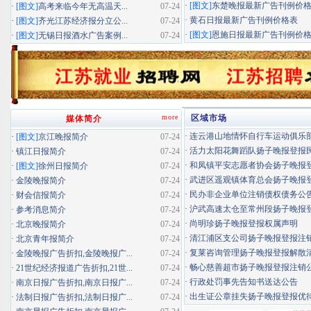
·
[图文]
东楚晚报最新广告刊例价
·
[图文]
高考来临今年无高温天...
07-24
·
黄石日报最新广告刊例价格表
·
[图文]
齐光江苏经济报分立公...
07-24
·
[图文]
恩施日报最新广告刊例价
·
[图文]
无锡日报酒水广告案例...
07-24
more
区域市场
媒体简介
·
连云港山地情怀自行车运动俱乐部扬
·
[图文]
京江晚报简介
07-24
·
活力太阳花舞蹈队扬子晚报登报民办
·
镇江日报简介
07-24
·
和凤镇平安志愿者协会扬子晚报登报
·
[图文]
徐州日报简介
07-24
·
武进区遥观镇体育总会扬子晚报登报
·
金陵晚报简介
07-24
·
民办非企业单位注销债权债务公
·
财会信报简介
07-24
·
沪武高速太仓至常州段扬子晚报登报
·
参考消息简介
07-24
·
尚明珍扬子晚报登报权属声明
·
北京晚报简介
07-24
·
清江浦区支公司扬子晚报登报注
·
北京青年报简介
07-24
·
复莱咨询管理扬子晚报登报解散
·
金陵晚报广告折扣,金陵晚报广...
07-24
·
畅心慈善超市扬子晚报登报注销
·
21世纪经济报道广告折扣,21世...
07-24
·
行政处罚事先告知书送达公告
·
南京日报广告折扣,南京日报广...
07-24
·
出生证公章挂失扬子晚报登报优待证
·
法制日报广告折扣,法制日报广...
07-24