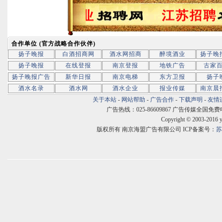
合作单位 (官方战略合作伙伴)
扬子晚报
白酒招商网
酒水网招商
醉境酒业
扬子晚
扬子晚报
在线登报
南京登报
地铁广告
古家
扬子晚报广告
新华日报
南京电梯
东方卫报
扬子
酒水名录
酒水网
酒水企业
报业传媒
南京晨
关于本站
-
网站帮助
-
广告合作
-
下载声明
-
友情
广告热线：025-86609867 广告传媒全国免费电话:400
Copyright © 2003-2016 
版权所有 南京海盟广告有限公司 ICP备案号：
苏