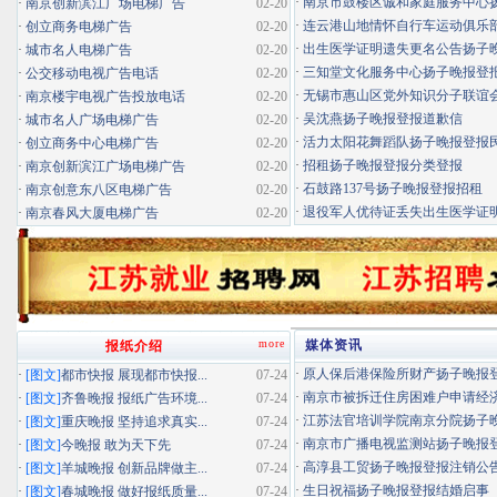
·
南京市鼓楼区诚和家庭服务中心扬子
·
南京创新滨江广场电梯广告
02-20
·
连云港山地情怀自行车运动俱乐部扬
·
创立商务电梯广告
02-20
·
出生医学证明遗失更名公告扬子晚报
·
城市名人电梯广告
02-20
·
三知堂文化服务中心扬子晚报登
·
公交移动电视广告电话
02-20
·
无锡市惠山区党外知识分子联谊会扬
·
南京楼宇电视广告投放电话
02-20
·
吴沈燕扬子晚报登报道歉信
·
城市名人广场电梯广告
02-20
·
活力太阳花舞蹈队扬子晚报登报民办
·
创立商务中心电梯广告
02-20
·
招租扬子晚报登报分类登报
·
南京创新滨江广场电梯广告
02-20
·
石鼓路137号扬子晚报登报招租
·
南京创意东八区电梯广告
02-20
·
退役军人优待证丢失出生医学证明扬
·
南京春风大厦电梯广告
02-20
more
媒体资讯
报纸介绍
·
原人保后港保险所财产扬子晚报登报
·
[图文]
都市快报 展现都市快报...
07-24
·
南京市被拆迁住房困难户申请经济适
·
[图文]
齐鲁晚报 报纸广告环境...
07-24
·
江苏法官培训学院南京分院扬子晚报
·
[图文]
重庆晚报 坚持追求真实...
07-24
·
南京市广播电视监测站扬子晚报登报
·
[图文]
今晚报 敢为天下先
07-24
·
高淳县工贸扬子晚报登报注销公
·
[图文]
羊城晚报 创新品牌做主...
07-24
·
生日祝福扬子晚报登报结婚启事
·
[图文]
春城晚报 做好报纸质量...
07-24