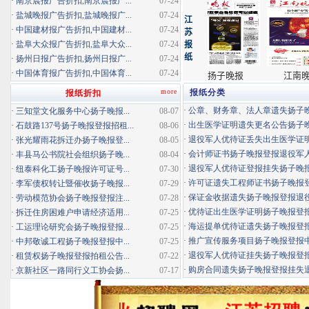
·
南京晨报广告折扣,南京晨报广...
07-24
·
盐城晚报广告折扣,盐城晚报广...
07-24
·
中国建材报广告折扣,中国建材...
07-24
·
盐阜大众报广告折扣,盐阜大众...
07-24
·
扬州日报广告折扣,扬州日报广...
07-24
·
中国体育报广告折扣,中国体育...
07-24
more
报纸分类
报纸折扣
·
公章、财务章、法人章遗失扬子晚报
·
三知堂文化服务中心扬子晚报...
08-07
·
出生医学证明遗失更名公告扬子晚报
·
石鼓路137号扬子晚报登报招租...
08-06
·
退役军人优待证丢失出生医学证明扬
·
张光耀雨花拆迁办扬子晚报登...
08-05
·
会计师证书扬子晚报登报退役军
·
丰县马公书院社会组织扬子晚...
08-04
·
退役军人优待证登报挂失扬子晚报登
·
纽泰科化工扬子晚报许可证号...
07-30
·
许可证遗失工程师证书扬子晚报登报
·
李军债权转让暨催收扬子晚报...
07-29
·
保证金收据遗失扬子晚报登报退役军
·
劳动模范协会扬子晚报登报注...
07-28
·
优待证出生医学证明扬子晚报登报海
·
拆迁住房困难户申请经济适用...
07-25
·
海运提单优待证遗失扬子晚报登报挂
·
工运理论研究会扬子晚报登报...
07-25
·
推广宣传服务项目扬子晚报登报中标
·
中邦敬诚工程扬子晚报登报中...
07-25
·
退役军人优待证挂失扬子晚报登报消
·
租赁权扬子晚报登报拍租公告...
07-22
·
购房合同遗失扬子晚报登报挂失退役
·
京新社区一路同行义工协会扬...
07-17