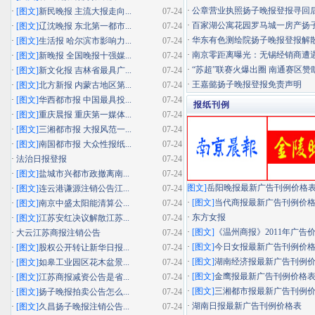
·
公章营业执照扬子晚报登报寻回
·
[图文]
新民晚报 主流大报走向...
07-24
·
百家湖公寓花园罗马城一房产扬子晚
·
[图文]
辽沈晚报 东北第一都市...
07-24
·
华东有色测绘院扬子晚报登报解
·
[图文]
生活报 哈尔滨市影响力...
07-24
·
南京零距离曝光：无锡经销商遭遇"假
·
[图文]
新晚报 全国晚报十强媒...
07-24
·
“苏超”联赛火爆出圈 南通赛区赞助
·
[图文]
新文化报 吉林省最具广...
07-24
·
王嘉懿扬子晚报登报免责声明
·
[图文]
北方新报 内蒙古地区第...
07-24
·
[图文]
华西都市报 中国最具投...
07-24
报纸刊例
·
[图文]
重庆晨报 重庆第一媒体...
07-24
·
[图文]
三湘都市报 大报风范一...
07-24
·
[图文]
南国都市报 大众性报纸...
07-24
·
法治日报登报
07-24
·
[图文]
盐城市兴都市政撤离南...
07-24
图文]
岳阳晚报最新广告刊例价格
·
[图文]
连云港谦源注销公告江...
07-24
·
[图文]
当代商报最新广告刊例价
·
[图文]
南京中盛太阳能清算公...
07-24
·
东方女报
·
[图文]
江苏安红决议解散江苏...
07-24
·
[图文]
《温州商报》2011年广告
·
大云江苏商报注销公告
07-24
·
[图文]
今日女报最新广告刊例价
·
[图文]
股权公开转让新华日报...
07-24
·
[图文]
湖南经济报最新广告刊例
·
[图文]
如皋工业园区花木盆景...
07-24
·
[图文]
金鹰报最新广告刊例价格
·
[图文]
江苏商报减资公告是省...
07-24
·
[图文]
三湘都市报最新广告刊例
·
[图文]
扬子晚报拍卖公告怎么...
07-24
·
湖南日报最新广告刊例价格表
·
[图文]
久昌扬子晚报注销公告...
07-24