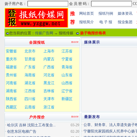
推
网站首页
报纸刊例
媒体资讯
荐
报纸简介
电 子 报
报业集团
您当前的位置：
传媒广告网
→ 报纸传媒
扬子晚报价格表
more
媒体展示
全国报纸
more
最新发布
户外报价
·
公章、财务章、法人章遗失扬子晚报
·
哈尔滨 吉林 沈阳土工布复合...
03-29
·
宁馨阳光家园残疾人托养中心扬子晚
·
创意东区电梯广告
02-20