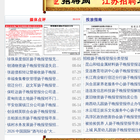
more
媒体点评
投放指南
招租扬子晚报登报分类登报
·
珍珠泉度假区扬子晚报登报无...
08-05
·
昆山和锟金属材料扬子晚报登报
·
朝涌物资扬子晚报登报遗失启...
08-04
·
亚连教育培训中心扬子晚报登报
·
张超债权转让暨催收扬子晚报...
07-29
·
长江商业银行宿迁分行扬子晚报登报
·
幸福食集餐饮管理扬子晚报登...
07-17
·
兴合居家养老服务中心扬子晚报登报
·
宿迁分行、赵文军扬子晚报登...
07-07
·
连连发信息科技扬子晚报登报解
·
保旺达扬子晚报登报分公司遗...
07-01
·
废旧物资扬子晚报登报拍卖公告
·
星甸街道土地扬子晚报对不门...
06-25
·
南西幼儿园扬子晚报登报停止办
·
平安创展镇江分公司扬子晚报...
06-14
·
水云瑶泛娱乐文化服务中心扬子晚报
·
创业精英联合会扬子晚报登报...
06-10
·
高淳区政协慈善协会扬子晚报登
·
古柏派出所扬子晚报登报寻亲...
05-31
·
被拾捡抚养 人扬子晚报登报寻亲
·
镇村水务发展扬子晚报登报招...
05-28
·
上城 风景幼儿园扬子晚报登报注
·
2026 中国国际“酒与社会”大...
05-26