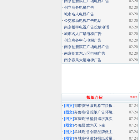
·
南京创新滨江广场电梯广告
02-20
·
创立商务电梯广告
02-20
·
城市名人电梯广告
02-20
·
公交移动电视广告电话
02-20
·
南京楼宇电视广告投放电话
02-20
·
城市名人广场电梯广告
02-20
·
创立商务中心电梯广告
02-20
·
南京创新滨江广场电梯广告
02-20
·
南京创意东八区电梯广告
02-20
·
南京春风大厦电梯广告
02-20
more
报纸介绍
·
[图文]
都市快报 展现都市快报...
07-24
·
[图文]
齐鲁晚报 报纸广告环境...
07-24
·
[图文]
重庆晚报 坚持追求真实...
07-24
·
[图文]
今晚报 敢为天下先
07-24
·
[图文]
羊城晚报 创新品牌做主...
07-24
·
[图文]
春城晚报 做好报纸质量...
07-24