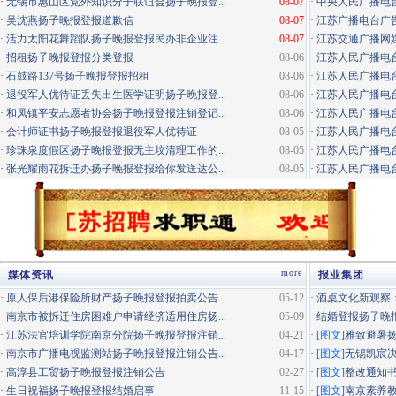
·
无锡市惠山区党外知识分子联谊会扬子晚报登...
08-07
·
中央人民广播电
·
吴沈燕扬子晚报登报道歉信
08-07
·
江苏广播电台广告咨询电
·
活力太阳花舞蹈队扬子晚报登报民办非企业注...
08-07
·
江苏交通广播网
·
招租扬子晚报登报分类登报
08-06
·
江苏人民广播电台
·
石鼓路137号扬子晚报登报招租
08-06
·
江苏人民广播电台
·
退役军人优待证丢失出生医学证明扬子晚报登...
08-06
·
江苏人民广播电台
·
和凤镇平安志愿者协会扬子晚报登报注销登记...
08-06
·
江苏人民广播电台经
·
会计师证书扬子晚报登报退役军人优待证
08-05
·
江苏人民广播电台
·
珍珠泉度假区扬子晚报登报无主坟清理工作的...
08-05
·
江苏人民广播电台居
·
张光耀雨花拆迁办扬子晚报登报给你发送达公...
08-05
·
江苏人民广播电台
more
媒体资讯
报业集团
·
原人保后港保险所财产扬子晚报登报拍卖公告...
05-12
·
酒桌文化新观察：
·
南京市被拆迁住房困难户申请经济适用住房扬...
05-09
·
结婚登报扬子晚
·
江苏法官培训学院南京分院扬子晚报登报注销...
04-21
·
[图文]
雅致避暑
·
南京市广播电视监测站扬子晚报登报注销公告...
04-17
·
[图文]
无锡凯宸决
·
高淳县工贸扬子晚报登报注销公告
02-27
·
[图文]
整改通知
·
生日祝福扬子晚报登报结婚启事
11-15
·
[图文]
南京素养教