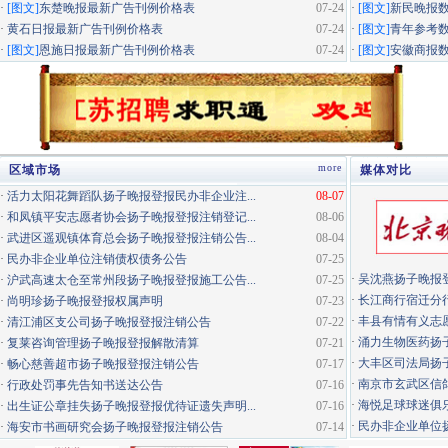
·
[图文]
东楚晚报最新广告刊例价格表
07-24
·
[图文]
新民晚报
·
黄石日报最新广告刊例价格表
07-24
·
[图文]
青年参考
·
[图文]
恩施日报最新广告刊例价格表
07-24
·
[图文]
安徽商报
more
区域市场
媒体对比
·
活力太阳花舞蹈队扬子晚报登报民办非企业注...
08-07
·
和凤镇平安志愿者协会扬子晚报登报注销登记...
08-06
·
武进区遥观镇体育总会扬子晚报登报注销公告...
08-04
·
民办非企业单位注销债权债务公告
07-25
·
吴沈燕扬子晚报
·
沪武高速太仓至常州段扬子晚报登报施工公告...
07-25
·
长江商行宿迁分行
·
尚明珍扬子晚报登报权属声明
07-23
·
丰县有情有义志愿
·
清江浦区支公司扬子晚报登报注销公告
07-22
·
涌力生物医药扬
·
复莱咨询管理扬子晚报登报解散清算
07-21
·
大丰区司法局扬
·
畅心慈善超市扬子晚报登报注销公告
07-17
·
南京市玄武区信鸽
·
行政处罚事先告知书送达公告
07-16
·
海悦足球球迷俱
·
出生证公章挂失扬子晚报登报优待证遗失声明...
07-16
·
民办非企业单位扬
·
海安市书画研究会扬子晚报登报注销公告
07-14