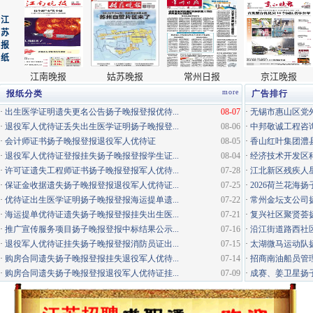
more
报纸分类
广告排行
·
出生医学证明遗失更名公告扬子晚报登报优待...
08-07
·
无锡市惠山区党外
·
退役军人优待证丢失出生医学证明扬子晚报登...
08-06
·
中邦敬诚工程咨询
·
会计师证书扬子晚报登报退役军人优待证
08-05
·
香山红叶集团澧县
·
退役军人优待证登报挂失扬子晚报登报学生证...
08-04
·
经济技术开发区科
·
许可证遗失工程师证书扬子晚报登报军人优待...
07-28
·
江北新区残疾人星
·
保证金收据遗失扬子晚报登报退役军人优待证...
07-25
·
2026荷兰花海
·
优待证出生医学证明扬子晚报登报海运提单遗...
07-22
·
常州金坛支公司
·
海运提单优待证遗失扬子晚报登报挂失出生医...
07-21
·
复兴社区聚贤荟
·
推广宣传服务项目扬子晚报登报中标结果公示...
07-16
·
沿江街道路西社区
·
退役军人优待证挂失扬子晚报登报消防员证出...
07-15
·
太湖微马运动队
·
购房合同遗失扬子晚报登报挂失退役军人优待...
07-14
·
招商南油船员管
·
购房合同遗失扬子晚报登报退役军人优待证挂...
07-09
·
成赛、姜卫星扬子