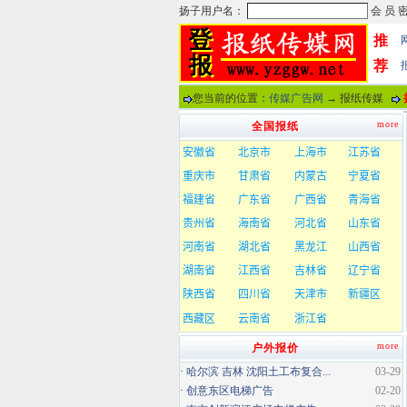
推
荐
您当前的位置：
传媒广告网
→ 报纸传媒
more
全国报纸
more
户外报价
·
哈尔滨 吉林 沈阳土工布复合...
03-29
·
创意东区电梯广告
02-20