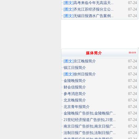
·
[图文]
高考来临今年无高温天...
07-24
·
[图文]
齐光江苏经济报分立公...
07-24
·
[图文]
无锡日报酒水广告案例...
07-24
more
媒体简介
·
[图文]
京江晚报简介
07-24
·
镇江日报简介
07-24
·
[图文]
徐州日报简介
07-24
·
金陵晚报简介
07-24
·
财会信报简介
07-24
·
参考消息简介
07-24
·
北京晚报简介
07-24
·
北京青年报简介
07-24
·
金陵晚报广告折扣,金陵晚报广...
07-24
·
21世纪经济报道广告折扣,21世...
07-24
·
南京日报广告折扣,南京日报广...
07-24
·
法制日报广告折扣,法制日报广...
07-24