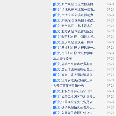
·
[图文]
新民晚报 主流大报走向...
07-24
·
[图文]
辽沈晚报 东北第一都市...
07-24
·
[图文]
生活报 哈尔滨市影响力...
07-24
·
[图文]
新晚报 全国晚报十强媒...
07-24
·
[图文]
新文化报 吉林省最具广...
07-24
·
[图文]
北方新报 内蒙古地区第...
07-24
·
[图文]
华西都市报 中国最具投...
07-24
·
[图文]
重庆晨报 重庆第一媒体...
07-24
·
[图文]
三湘都市报 大报风范一...
07-24
·
[图文]
南国都市报 大众性报纸...
07-24
·
法治日报登报
07-24
·
[图文]
盐城市兴都市政撤离南...
07-24
·
[图文]
连云港谦源注销公告江...
07-24
·
[图文]
南京中盛太阳能清算公...
07-24
·
[图文]
江苏安红决议解散江苏...
07-24
·
大云江苏商报注销公告
07-24
·
[图文]
股权公开转让新华日报...
07-24
·
[图文]
如皋工业园区花木盆景...
07-24
·
[图文]
江苏商报减资公告是省...
07-24
·
[图文]
扬子晚报拍卖公告怎么...
07-24
·
[图文]
久昌扬子晚报注销公告...
07-24