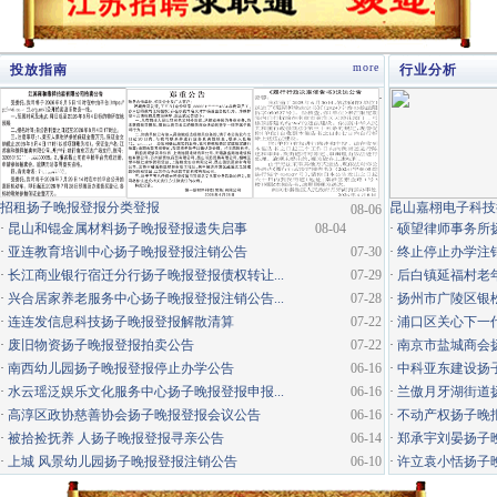
more
投放指南
行业分析
·
招租扬子晚报登报分类登报
昆山嘉栩电子科技
08-06
·
昆山和锟金属材料扬子晚报登报遗失启事
08-04
·
硕望律师事务所
·
亚连教育培训中心扬子晚报登报注销公告
07-30
·
终止停止办学注
·
长江商业银行宿迁分行扬子晚报登报债权转让...
07-29
·
后白镇延福村老年
·
兴合居家养老服务中心扬子晚报登报注销公告...
07-28
·
扬州市广陵区银松
·
连连发信息科技扬子晚报登报解散清算
07-22
·
浦口区关心下一代
·
废旧物资扬子晚报登报拍卖公告
07-22
·
南京市盐城商会
·
南西幼儿园扬子晚报登报停止办学公告
06-16
·
中科亚东建设扬
·
水云瑶泛娱乐文化服务中心扬子晚报登报申报...
06-16
·
兰傲月牙湖街道
·
高淳区政协慈善协会扬子晚报登报会议公告
06-16
·
不动产权扬子晚
·
被拾捡抚养 人扬子晚报登报寻亲公告
06-14
·
郑承宇刘晏扬子
·
上城 风景幼儿园扬子晚报登报注销公告
06-10
·
许立袁小恬扬子