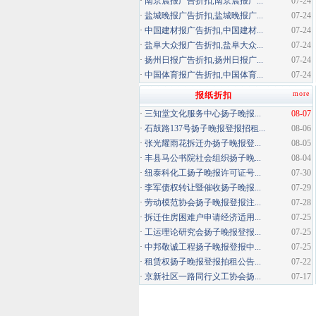
·
南京晨报广告折扣,南京晨报广...
07-24
·
盐城晚报广告折扣,盐城晚报广...
07-24
·
中国建材报广告折扣,中国建材...
07-24
·
盐阜大众报广告折扣,盐阜大众...
07-24
·
扬州日报广告折扣,扬州日报广...
07-24
·
中国体育报广告折扣,中国体育...
07-24
more
报纸折扣
·
三知堂文化服务中心扬子晚报...
08-07
·
石鼓路137号扬子晚报登报招租...
08-06
·
张光耀雨花拆迁办扬子晚报登...
08-05
·
丰县马公书院社会组织扬子晚...
08-04
·
纽泰科化工扬子晚报许可证号...
07-30
·
李军债权转让暨催收扬子晚报...
07-29
·
劳动模范协会扬子晚报登报注...
07-28
·
拆迁住房困难户申请经济适用...
07-25
·
工运理论研究会扬子晚报登报...
07-25
·
中邦敬诚工程扬子晚报登报中...
07-25
·
租赁权扬子晚报登报拍租公告...
07-22
·
京新社区一路同行义工协会扬...
07-17