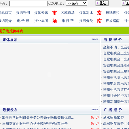
市
指
网站首页
报纸刊例
媒体资讯
区域市场
媒体对比
报纸折扣
媒
场
南
报纸简介
电 子 报
报业集团
排 行 帮
报纸分类
投放指南
行
扬子晚报价格表
more
媒体展示
电 视 报 价
·
坐着不动，也会
·
合肥电视台三套
·
合肥电视台一套
·
安徽电视台经济
·
安徽电视台卫星
·
苏州生活资讯频道
·
苏州电影娱乐频道
·
苏州生活频道广告
·
苏州社会经济频道
·
苏州新闻综合频道
more
最新发布
广 播 报 价
·
出生医学证明遗失更名公告扬子晚报登报优待...
08-07
·
酒水招商加盟
·
三知堂文化服务中心扬子晚报登报解散公告
08-07
·
高端钢琴漆茶叶