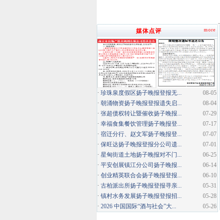
more
媒体点评
·
珍珠泉度假区扬子晚报登报无...
08-05
·
朝涌物资扬子晚报登报遗失启...
08-04
·
张超债权转让暨催收扬子晚报...
07-29
·
幸福食集餐饮管理扬子晚报登...
07-17
·
宿迁分行、赵文军扬子晚报登...
07-07
·
保旺达扬子晚报登报分公司遗...
07-01
·
星甸街道土地扬子晚报对不门...
06-25
·
平安创展镇江分公司扬子晚报...
06-14
·
创业精英联合会扬子晚报登报...
06-10
·
古柏派出所扬子晚报登报寻亲...
05-31
·
镇村水务发展扬子晚报登报招...
05-28
·
2026 中国国际“酒与社会”大...
05-26