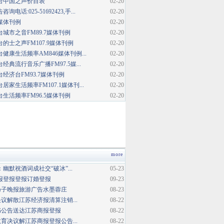
台中国之声价目表
02-20
话:025-51692423,手...
02-20
媒体刊例
02-20
城市之音FM89.7媒体刊例
02-20
的士之声FM107.9媒体刊例
02-20
健康生活频率AM846媒体刊例...
02-20
典流行音乐广播FM97.5媒...
02-20
经济台FM93.7媒体刊例
02-20
家生活频率FM107.1媒体刊...
02-20
生活频率FM96.5媒体刊例
02-20
more
幽默祝酒词成社交“破冰”...
05-23
报登报登报订婚登报
09-23
扬子晚报旅游广告水墨蓉庄
08-23
议解散江苏经济报清算注销...
08-22
书公告送达江苏商报登报
08-22
育决议解江苏商报登报公告...
08-22