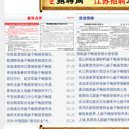
more
媒体点评
投放指南
招租扬子晚报登报分类登报
·
珍珠泉度假区扬子晚报登报无...
08-05
·
昆山和锟金属材料扬子晚报登报
·
朝涌物资扬子晚报登报遗失启...
08-04
·
亚连教育培训中心扬子晚报登报
·
张超债权转让暨催收扬子晚报...
07-29
·
长江商业银行宿迁分行扬子晚报登报
·
幸福食集餐饮管理扬子晚报登...
07-17
·
兴合居家养老服务中心扬子晚报登报
·
宿迁分行、赵文军扬子晚报登...
07-07
·
连连发信息科技扬子晚报登报解
·
保旺达扬子晚报登报分公司遗...
07-01
·
废旧物资扬子晚报登报拍卖公告
·
星甸街道土地扬子晚报对不门...
06-25
·
南西幼儿园扬子晚报登报停止办
·
平安创展镇江分公司扬子晚报...
06-14
·
水云瑶泛娱乐文化服务中心扬子晚报
·
创业精英联合会扬子晚报登报...
06-10
·
高淳区政协慈善协会扬子晚报登
·
古柏派出所扬子晚报登报寻亲...
05-31
·
被拾捡抚养 人扬子晚报登报寻亲
·
镇村水务发展扬子晚报登报招...
05-28
·
上城 风景幼儿园扬子晚报登报注
·
2026 中国国际“酒与社会”大...
05-26