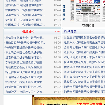
·
南京晨报广告折扣,南京晨报广...
07-24
·
盐城晚报广告折扣,盐城晚报广...
07-24
·
中国建材报广告折扣,中国建材...
07-24
·
盐阜大众报广告折扣,盐阜大众...
07-24
·
扬州日报广告折扣,扬州日报广...
07-24
·
中国体育报广告折扣,中国体育...
07-24
more
报纸分类
报纸折扣
·
出生医学证明遗失更名公告扬子晚报
·
三知堂文化服务中心扬子晚报...
08-07
·
退役军人优待证丢失出生医学证明扬
·
石鼓路137号扬子晚报登报招租...
08-06
·
会计师证书扬子晚报登报退役军
·
张光耀雨花拆迁办扬子晚报登...
08-05
·
退役军人优待证登报挂失扬子晚报登
·
丰县马公书院社会组织扬子晚...
08-04
·
许可证遗失工程师证书扬子晚报登报
·
纽泰科化工扬子晚报许可证号...
07-30
·
保证金收据遗失扬子晚报登报退役军
·
李军债权转让暨催收扬子晚报...
07-29
·
优待证出生医学证明扬子晚报登报海
·
劳动模范协会扬子晚报登报注...
07-28
·
海运提单优待证遗失扬子晚报登报挂
·
拆迁住房困难户申请经济适用...
07-25
·
推广宣传服务项目扬子晚报登报中标
·
工运理论研究会扬子晚报登报...
07-25
·
退役军人优待证挂失扬子晚报登报消
·
中邦敬诚工程扬子晚报登报中...
07-25
·
购房合同遗失扬子晚报登报挂失退役
·
租赁权扬子晚报登报拍租公告...
07-22
·
购房合同遗失扬子晚报登报退役军人
·
京新社区一路同行义工协会扬...
07-17