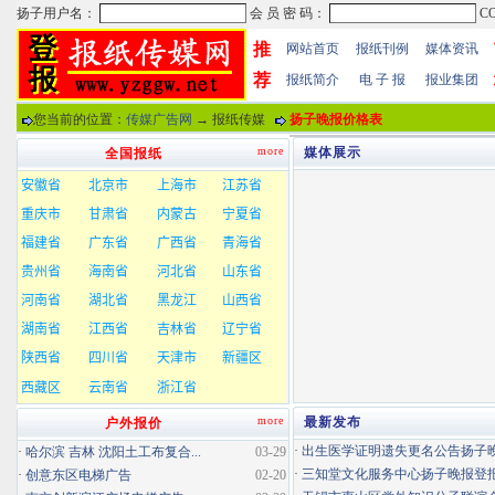
推
网站首页
报纸刊例
媒体资讯
荐
报纸简介
电 子 报
报业集团
您当前的位置：
传媒广告网
→ 报纸传媒
扬子晚报价格表
more
媒体展示
全国报纸
more
最新发布
户外报价
·
出生医学证明遗失更名公告扬子晚报
·
哈尔滨 吉林 沈阳土工布复合...
03-29
·
三知堂文化服务中心扬子晚报登
·
创意东区电梯广告
02-20