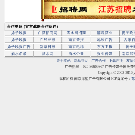
合作单位 (官方战略合作伙伴)
扬子晚报
白酒招商网
酒水网招商
醉境酒业
扬子晚
扬子晚报
在线登报
南京登报
地铁广告
古家
扬子晚报广告
新华日报
南京电梯
东方卫报
扬子
酒水名录
酒水网
酒水企业
报业传媒
南京晨
关于本站
-
网站帮助
-
广告合作
-
下载声明
-
友情
广告热线：025-86609867 广告传媒全国免费电话:400
Copyright © 2003-2016 
版权所有 南京海盟广告有限公司 ICP备案号：
苏