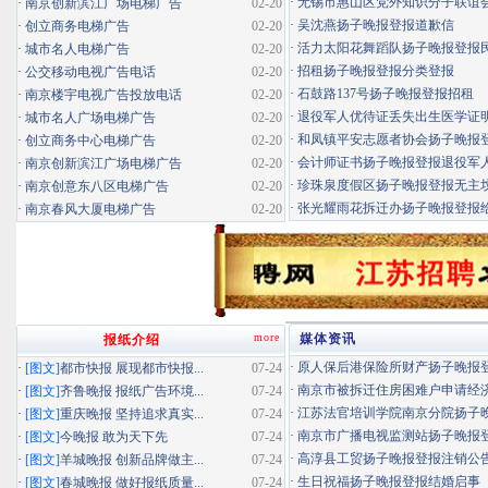
·
无锡市惠山区党外知识分子联谊会扬
·
南京创新滨江广场电梯广告
02-20
·
吴沈燕扬子晚报登报道歉信
·
创立商务电梯广告
02-20
·
活力太阳花舞蹈队扬子晚报登报民办
·
城市名人电梯广告
02-20
·
招租扬子晚报登报分类登报
·
公交移动电视广告电话
02-20
·
石鼓路137号扬子晚报登报招租
·
南京楼宇电视广告投放电话
02-20
·
退役军人优待证丢失出生医学证明扬
·
城市名人广场电梯广告
02-20
·
和凤镇平安志愿者协会扬子晚报登报
·
创立商务中心电梯广告
02-20
·
会计师证书扬子晚报登报退役军
·
南京创新滨江广场电梯广告
02-20
·
珍珠泉度假区扬子晚报登报无主坟清
·
南京创意东八区电梯广告
02-20
·
张光耀雨花拆迁办扬子晚报登报给你
·
南京春风大厦电梯广告
02-20
more
媒体资讯
报纸介绍
·
原人保后港保险所财产扬子晚报登报
·
[图文]
都市快报 展现都市快报...
07-24
·
南京市被拆迁住房困难户申请经济适
·
[图文]
齐鲁晚报 报纸广告环境...
07-24
·
江苏法官培训学院南京分院扬子晚报
·
[图文]
重庆晚报 坚持追求真实...
07-24
·
南京市广播电视监测站扬子晚报登报
·
[图文]
今晚报 敢为天下先
07-24
·
高淳县工贸扬子晚报登报注销公
·
[图文]
羊城晚报 创新品牌做主...
07-24
·
生日祝福扬子晚报登报结婚启事
·
[图文]
春城晚报 做好报纸质量...
07-24