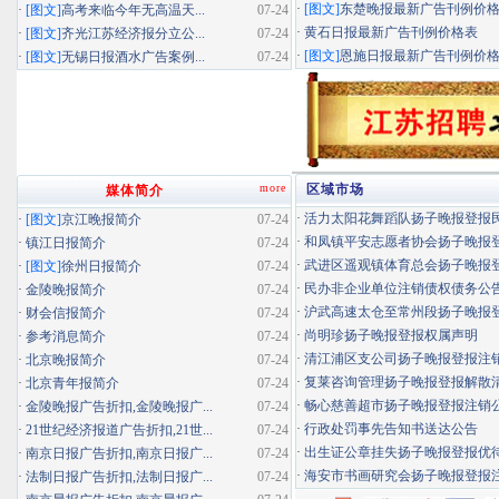
·
[图文]
东楚晚报最新广告刊例价
·
[图文]
高考来临今年无高温天...
07-24
·
黄石日报最新广告刊例价格表
·
[图文]
齐光江苏经济报分立公...
07-24
·
[图文]
恩施日报最新广告刊例价
·
[图文]
无锡日报酒水广告案例...
07-24
more
区域市场
媒体简介
·
活力太阳花舞蹈队扬子晚报登报民办
·
[图文]
京江晚报简介
07-24
·
和凤镇平安志愿者协会扬子晚报登报
·
镇江日报简介
07-24
·
武进区遥观镇体育总会扬子晚报登报
·
[图文]
徐州日报简介
07-24
·
民办非企业单位注销债权债务公
·
金陵晚报简介
07-24
·
沪武高速太仓至常州段扬子晚报登报
·
财会信报简介
07-24
·
尚明珍扬子晚报登报权属声明
·
参考消息简介
07-24
·
清江浦区支公司扬子晚报登报注
·
北京晚报简介
07-24
·
复莱咨询管理扬子晚报登报解散
·
北京青年报简介
07-24
·
畅心慈善超市扬子晚报登报注销
·
金陵晚报广告折扣,金陵晚报广...
07-24
·
行政处罚事先告知书送达公告
·
21世纪经济报道广告折扣,21世...
07-24
·
出生证公章挂失扬子晚报登报优待证
·
南京日报广告折扣,南京日报广...
07-24
·
海安市书画研究会扬子晚报登报
·
法制日报广告折扣,法制日报广...
07-24