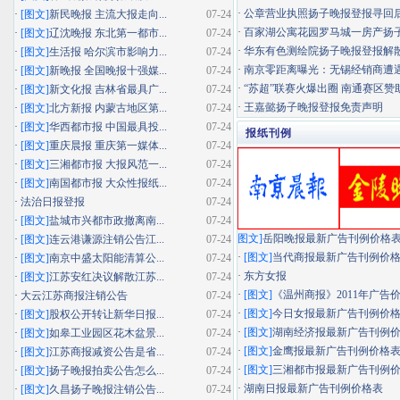
·
公章营业执照扬子晚报登报寻回
·
[图文]
新民晚报 主流大报走向...
07-24
·
百家湖公寓花园罗马城一房产扬子晚
·
[图文]
辽沈晚报 东北第一都市...
07-24
·
华东有色测绘院扬子晚报登报解
·
[图文]
生活报 哈尔滨市影响力...
07-24
·
南京零距离曝光：无锡经销商遭遇"假
·
[图文]
新晚报 全国晚报十强媒...
07-24
·
“苏超”联赛火爆出圈 南通赛区赞助
·
[图文]
新文化报 吉林省最具广...
07-24
·
王嘉懿扬子晚报登报免责声明
·
[图文]
北方新报 内蒙古地区第...
07-24
·
[图文]
华西都市报 中国最具投...
07-24
报纸刊例
·
[图文]
重庆晨报 重庆第一媒体...
07-24
·
[图文]
三湘都市报 大报风范一...
07-24
·
[图文]
南国都市报 大众性报纸...
07-24
·
法治日报登报
07-24
·
[图文]
盐城市兴都市政撤离南...
07-24
图文]
岳阳晚报最新广告刊例价格
·
[图文]
连云港谦源注销公告江...
07-24
·
[图文]
当代商报最新广告刊例价
·
[图文]
南京中盛太阳能清算公...
07-24
·
东方女报
·
[图文]
江苏安红决议解散江苏...
07-24
·
[图文]
《温州商报》2011年广告
·
大云江苏商报注销公告
07-24
·
[图文]
今日女报最新广告刊例价
·
[图文]
股权公开转让新华日报...
07-24
·
[图文]
湖南经济报最新广告刊例
·
[图文]
如皋工业园区花木盆景...
07-24
·
[图文]
金鹰报最新广告刊例价格
·
[图文]
江苏商报减资公告是省...
07-24
·
[图文]
三湘都市报最新广告刊例
·
[图文]
扬子晚报拍卖公告怎么...
07-24
·
湖南日报最新广告刊例价格表
·
[图文]
久昌扬子晚报注销公告...
07-24