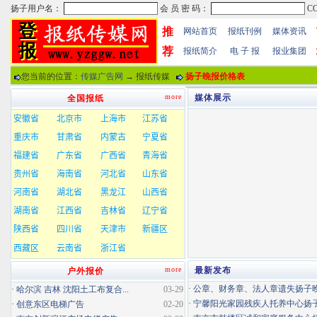
推
网站首页
报纸刊例
媒体资讯
荐
报纸简介
电 子 报
报业集团
您当前的位置：
传媒广告网
→ 报纸传媒
扬子晚报价格表
more
媒体展示
全国报纸
more
最新发布
户外报价
·
公章、财务章、法人章遗失扬子晚报
·
哈尔滨 吉林 沈阳土工布复合...
03-29
·
宁馨阳光家园残疾人托养中心扬子晚
·
创意东区电梯广告
02-20