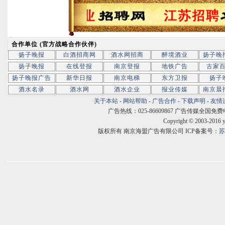
合作单位 (官方战略合作伙伴)
扬子晚报
白酒招商网
酒水网招商
醉境酒业
扬子晚
扬子晚报
在线登报
南京登报
地铁广告
古家
扬子晚报广告
新华日报
南京电梯
东方卫报
扬子
酒水名录
酒水网
酒水企业
报业传媒
南京晨
关于本站
-
网站帮助
-
广告合作
-
下载声明
-
友情
广告热线：025-86609867 广告传媒全国免费电话:400
Copyright © 2003-2016 
版权所有 南京海盟广告有限公司 ICP备案号：
苏