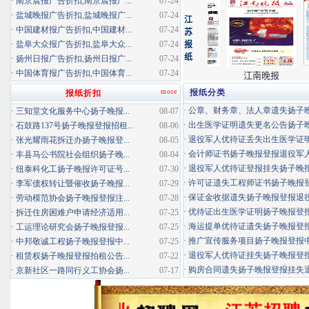
·
南京晨报广告折扣,南京晨报广...
07-24
·
盐城晚报广告折扣,盐城晚报广...
07-24
·
中国建材报广告折扣,中国建材...
07-24
·
盐阜大众报广告折扣,盐阜大众...
07-24
·
扬州日报广告折扣,扬州日报广...
07-24
·
中国体育报广告折扣,中国体育...
07-24
more
报纸分类
报纸折扣
·
公章、财务章、法人章遗失扬子晚报
·
三知堂文化服务中心扬子晚报...
08-07
·
出生医学证明遗失更名公告扬子晚报
·
石鼓路137号扬子晚报登报招租...
08-06
·
退役军人优待证丢失出生医学证明扬
·
张光耀雨花拆迁办扬子晚报登...
08-05
·
会计师证书扬子晚报登报退役军
·
丰县马公书院社会组织扬子晚...
08-04
·
退役军人优待证登报挂失扬子晚报登
·
纽泰科化工扬子晚报许可证号...
07-30
·
许可证遗失工程师证书扬子晚报登报
·
李军债权转让暨催收扬子晚报...
07-29
·
保证金收据遗失扬子晚报登报退役军
·
劳动模范协会扬子晚报登报注...
07-28
·
优待证出生医学证明扬子晚报登报海
·
拆迁住房困难户申请经济适用...
07-25
·
海运提单优待证遗失扬子晚报登报挂
·
工运理论研究会扬子晚报登报...
07-25
·
推广宣传服务项目扬子晚报登报中标
·
中邦敬诚工程扬子晚报登报中...
07-25
·
退役军人优待证挂失扬子晚报登报消
·
租赁权扬子晚报登报拍租公告...
07-22
·
购房合同遗失扬子晚报登报挂失退役
·
京新社区一路同行义工协会扬...
07-17