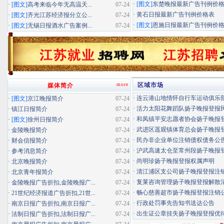
·
[图文]
东楚晚报最新广告刊例价
·
[图文]
高考来临今年无高温天...
07-24
·
黄石日报最新广告刊例价格表
·
[图文]
齐光江苏经济报分立公...
07-24
·
[图文]
恩施日报最新广告刊例价
·
[图文]
无锡日报酒水广告案例...
07-24
more
区域市场
媒体简介
·
连云港山地情怀自行车运动俱乐部扬
·
[图文]
京江晚报简介
07-24
·
活力太阳花舞蹈队扬子晚报登报民办
·
镇江日报简介
07-24
·
和凤镇平安志愿者协会扬子晚报登报
·
[图文]
徐州日报简介
07-24
·
武进区遥观镇体育总会扬子晚报登报
·
金陵晚报简介
07-24
·
民办非企业单位注销债权债务公
·
财会信报简介
07-24
·
沪武高速太仓至常州段扬子晚报登报
·
参考消息简介
07-24
·
尚明珍扬子晚报登报权属声明
·
北京晚报简介
07-24
·
清江浦区支公司扬子晚报登报注
·
北京青年报简介
07-24
·
复莱咨询管理扬子晚报登报解散
·
金陵晚报广告折扣,金陵晚报广...
07-24
·
畅心慈善超市扬子晚报登报注销
·
21世纪经济报道广告折扣,21世...
07-24
·
行政处罚事先告知书送达公告
·
南京日报广告折扣,南京日报广...
07-24
·
出生证公章挂失扬子晚报登报优待证
·
法制日报广告折扣,法制日报广...
07-24