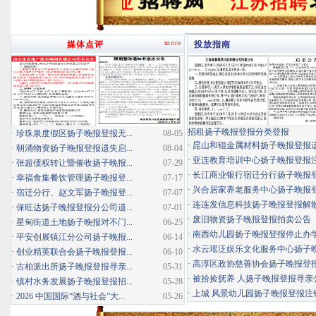
more
媒体点评
投放指南
招租扬子晚报登报分类登报
·
珍珠泉度假区扬子晚报登报无...
08-05
·
昆山和锟金属材料扬子晚报登报
·
朝涌物资扬子晚报登报遗失启...
08-04
·
亚连教育培训中心扬子晚报登报
·
张超债权转让暨催收扬子晚报...
07-29
·
长江商业银行宿迁分行扬子晚报登报
·
幸福食集餐饮管理扬子晚报登...
07-17
·
兴合居家养老服务中心扬子晚报登报
·
宿迁分行、赵文军扬子晚报登...
07-07
·
连连发信息科技扬子晚报登报解
·
保旺达扬子晚报登报分公司遗...
07-01
·
废旧物资扬子晚报登报拍卖公告
·
星甸街道土地扬子晚报对不门...
06-25
·
南西幼儿园扬子晚报登报停止办
·
平安创展镇江分公司扬子晚报...
06-14
·
水云瑶泛娱乐文化服务中心扬子晚报
·
创业精英联合会扬子晚报登报...
06-10
·
高淳区政协慈善协会扬子晚报登
·
古柏派出所扬子晚报登报寻亲...
05-31
·
被拾捡抚养 人扬子晚报登报寻亲
·
镇村水务发展扬子晚报登报招...
05-28
·
上城 风景幼儿园扬子晚报登报注
·
2026 中国国际“酒与社会”大...
05-26