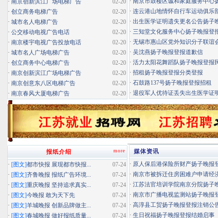
·
南京市鼓楼区诚和家庭服务中心扬子
·
南京创新滨江广场电梯广告
02-20
·
连云港山地情怀自行车运动俱乐部扬
·
创立商务电梯广告
02-20
·
出生医学证明遗失更名公告扬子晚报
·
城市名人电梯广告
02-20
·
三知堂文化服务中心扬子晚报登
·
公交移动电视广告电话
02-20
·
无锡市惠山区党外知识分子联谊会扬
·
南京楼宇电视广告投放电话
02-20
·
吴沈燕扬子晚报登报道歉信
·
城市名人广场电梯广告
02-20
·
活力太阳花舞蹈队扬子晚报登报民办
·
创立商务中心电梯广告
02-20
·
招租扬子晚报登报分类登报
·
南京创新滨江广场电梯广告
02-20
·
石鼓路137号扬子晚报登报招租
·
南京创意东八区电梯广告
02-20
·
退役军人优待证丢失出生医学证明扬
·
南京春风大厦电梯广告
02-20
more
媒体资讯
报纸介绍
·
原人保后港保险所财产扬子晚报登报
·
[图文]
都市快报 展现都市快报...
07-24
·
南京市被拆迁住房困难户申请经济适
·
[图文]
齐鲁晚报 报纸广告环境...
07-24
·
江苏法官培训学院南京分院扬子晚报
·
[图文]
重庆晚报 坚持追求真实...
07-24
·
南京市广播电视监测站扬子晚报登报
·
[图文]
今晚报 敢为天下先
07-24
·
高淳县工贸扬子晚报登报注销公
·
[图文]
羊城晚报 创新品牌做主...
07-24
·
生日祝福扬子晚报登报结婚启事
·
[图文]
春城晚报 做好报纸质量...
07-24