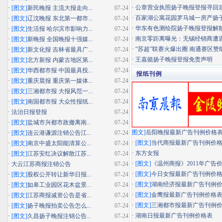
·
公章营业执照扬子晚报登报寻回
·
[图文]
新民晚报 主流大报走向...
07-24
·
百家湖公寓花园罗马城一房产扬子晚
·
[图文]
辽沈晚报 东北第一都市...
07-24
·
华东有色测绘院扬子晚报登报解
·
[图文]
生活报 哈尔滨市影响力...
07-24
·
南京零距离曝光：无锡经销商遭遇"假
·
[图文]
新晚报 全国晚报十强媒...
07-24
·
“苏超”联赛火爆出圈 南通赛区赞助
·
[图文]
新文化报 吉林省最具广...
07-24
·
王嘉懿扬子晚报登报免责声明
·
[图文]
北方新报 内蒙古地区第...
07-24
·
[图文]
华西都市报 中国最具投...
07-24
报纸刊例
·
[图文]
重庆晨报 重庆第一媒体...
07-24
·
[图文]
三湘都市报 大报风范一...
07-24
·
[图文]
南国都市报 大众性报纸...
07-24
·
法治日报登报
07-24
·
[图文]
盐城市兴都市政撤离南...
07-24
图文]
岳阳晚报最新广告刊例价格
·
[图文]
连云港谦源注销公告江...
07-24
·
[图文]
当代商报最新广告刊例价
·
[图文]
南京中盛太阳能清算公...
07-24
·
东方女报
·
[图文]
江苏安红决议解散江苏...
07-24
·
[图文]
《温州商报》2011年广告
·
大云江苏商报注销公告
07-24
·
[图文]
今日女报最新广告刊例价
·
[图文]
股权公开转让新华日报...
07-24
·
[图文]
湖南经济报最新广告刊例
·
[图文]
如皋工业园区花木盆景...
07-24
·
[图文]
金鹰报最新广告刊例价格
·
[图文]
江苏商报减资公告是省...
07-24
·
[图文]
三湘都市报最新广告刊例
·
[图文]
扬子晚报拍卖公告怎么...
07-24
·
湖南日报最新广告刊例价格表
·
[图文]
久昌扬子晚报注销公告...
07-24