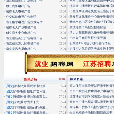
·
南京市鼓楼区诚和家庭服务中心扬子
·
南京创新滨江广场电梯广告
02-20
·
连云港山地情怀自行车运动俱乐部扬
·
创立商务电梯广告
02-20
·
出生医学证明遗失更名公告扬子晚报
·
城市名人电梯广告
02-20
·
三知堂文化服务中心扬子晚报登
·
公交移动电视广告电话
02-20
·
无锡市惠山区党外知识分子联谊会扬
·
南京楼宇电视广告投放电话
02-20
·
吴沈燕扬子晚报登报道歉信
·
城市名人广场电梯广告
02-20
·
活力太阳花舞蹈队扬子晚报登报民办
·
创立商务中心电梯广告
02-20
·
招租扬子晚报登报分类登报
·
南京创新滨江广场电梯广告
02-20
·
石鼓路137号扬子晚报登报招租
·
南京创意东八区电梯广告
02-20
·
退役军人优待证丢失出生医学证明扬
·
南京春风大厦电梯广告
02-20
more
媒体资讯
报纸介绍
·
原人保后港保险所财产扬子晚报登报
·
[图文]
都市快报 展现都市快报...
07-24
·
南京市被拆迁住房困难户申请经济适
·
[图文]
齐鲁晚报 报纸广告环境...
07-24
·
江苏法官培训学院南京分院扬子晚报
·
[图文]
重庆晚报 坚持追求真实...
07-24
·
南京市广播电视监测站扬子晚报登报
·
[图文]
今晚报 敢为天下先
07-24
·
高淳县工贸扬子晚报登报注销公
·
[图文]
羊城晚报 创新品牌做主...
07-24
·
生日祝福扬子晚报登报结婚启事
·
[图文]
春城晚报 做好报纸质量...
07-24