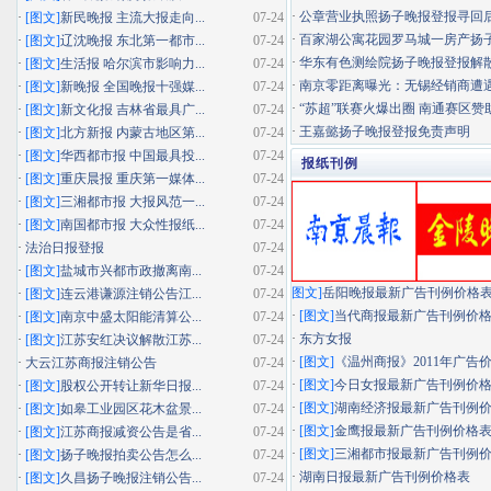
·
公章营业执照扬子晚报登报寻回
·
[图文]
新民晚报 主流大报走向...
07-24
·
百家湖公寓花园罗马城一房产扬子晚
·
[图文]
辽沈晚报 东北第一都市...
07-24
·
华东有色测绘院扬子晚报登报解
·
[图文]
生活报 哈尔滨市影响力...
07-24
·
南京零距离曝光：无锡经销商遭遇"假
·
[图文]
新晚报 全国晚报十强媒...
07-24
·
“苏超”联赛火爆出圈 南通赛区赞助
·
[图文]
新文化报 吉林省最具广...
07-24
·
王嘉懿扬子晚报登报免责声明
·
[图文]
北方新报 内蒙古地区第...
07-24
·
[图文]
华西都市报 中国最具投...
07-24
报纸刊例
·
[图文]
重庆晨报 重庆第一媒体...
07-24
·
[图文]
三湘都市报 大报风范一...
07-24
·
[图文]
南国都市报 大众性报纸...
07-24
·
法治日报登报
07-24
·
[图文]
盐城市兴都市政撤离南...
07-24
图文]
岳阳晚报最新广告刊例价格
·
[图文]
连云港谦源注销公告江...
07-24
·
[图文]
当代商报最新广告刊例价
·
[图文]
南京中盛太阳能清算公...
07-24
·
东方女报
·
[图文]
江苏安红决议解散江苏...
07-24
·
[图文]
《温州商报》2011年广告
·
大云江苏商报注销公告
07-24
·
[图文]
今日女报最新广告刊例价
·
[图文]
股权公开转让新华日报...
07-24
·
[图文]
湖南经济报最新广告刊例
·
[图文]
如皋工业园区花木盆景...
07-24
·
[图文]
金鹰报最新广告刊例价格
·
[图文]
江苏商报减资公告是省...
07-24
·
[图文]
三湘都市报最新广告刊例
·
[图文]
扬子晚报拍卖公告怎么...
07-24
·
湖南日报最新广告刊例价格表
·
[图文]
久昌扬子晚报注销公告...
07-24