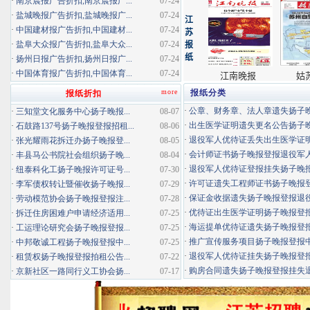
·
南京晨报广告折扣,南京晨报广...
07-24
·
盐城晚报广告折扣,盐城晚报广...
07-24
·
中国建材报广告折扣,中国建材...
07-24
·
盐阜大众报广告折扣,盐阜大众...
07-24
·
扬州日报广告折扣,扬州日报广...
07-24
·
中国体育报广告折扣,中国体育...
07-24
more
报纸分类
报纸折扣
·
公章、财务章、法人章遗失扬子晚报
·
三知堂文化服务中心扬子晚报...
08-07
·
出生医学证明遗失更名公告扬子晚报
·
石鼓路137号扬子晚报登报招租...
08-06
·
退役军人优待证丢失出生医学证明扬
·
张光耀雨花拆迁办扬子晚报登...
08-05
·
会计师证书扬子晚报登报退役军
·
丰县马公书院社会组织扬子晚...
08-04
·
退役军人优待证登报挂失扬子晚报登
·
纽泰科化工扬子晚报许可证号...
07-30
·
许可证遗失工程师证书扬子晚报登报
·
李军债权转让暨催收扬子晚报...
07-29
·
保证金收据遗失扬子晚报登报退役军
·
劳动模范协会扬子晚报登报注...
07-28
·
优待证出生医学证明扬子晚报登报海
·
拆迁住房困难户申请经济适用...
07-25
·
海运提单优待证遗失扬子晚报登报挂
·
工运理论研究会扬子晚报登报...
07-25
·
推广宣传服务项目扬子晚报登报中标
·
中邦敬诚工程扬子晚报登报中...
07-25
·
退役军人优待证挂失扬子晚报登报消
·
租赁权扬子晚报登报拍租公告...
07-22
·
购房合同遗失扬子晚报登报挂失退役
·
京新社区一路同行义工协会扬...
07-17