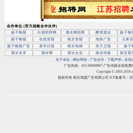
合作单位 (官方战略合作伙伴)
扬子晚报
白酒招商网
酒水网招商
醉境酒业
扬子晚
扬子晚报
在线登报
南京登报
地铁广告
古家
扬子晚报广告
新华日报
南京电梯
东方卫报
扬子
酒水名录
酒水网
酒水企业
报业传媒
南京晨
关于本站
-
网站帮助
-
广告合作
-
下载声明
-
友情
广告热线：025-86609867 广告传媒全国免费电话:400
Copyright © 2003-2016 
版权所有 南京海盟广告有限公司 ICP备案号：
苏