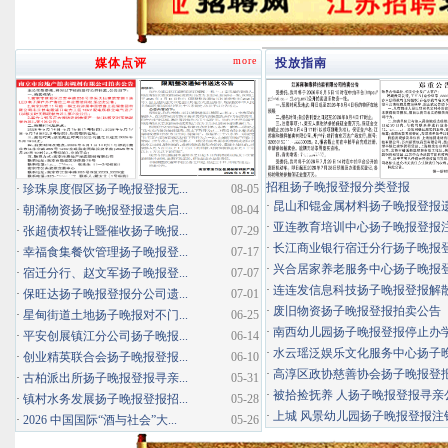
more
媒体点评
投放指南
招租扬子晚报登报分类登报
·
珍珠泉度假区扬子晚报登报无...
08-05
·
昆山和锟金属材料扬子晚报登报
·
朝涌物资扬子晚报登报遗失启...
08-04
·
亚连教育培训中心扬子晚报登报
·
张超债权转让暨催收扬子晚报...
07-29
·
长江商业银行宿迁分行扬子晚报登报
·
幸福食集餐饮管理扬子晚报登...
07-17
·
兴合居家养老服务中心扬子晚报登报
·
宿迁分行、赵文军扬子晚报登...
07-07
·
连连发信息科技扬子晚报登报解
·
保旺达扬子晚报登报分公司遗...
07-01
·
废旧物资扬子晚报登报拍卖公告
·
星甸街道土地扬子晚报对不门...
06-25
·
南西幼儿园扬子晚报登报停止办
·
平安创展镇江分公司扬子晚报...
06-14
·
水云瑶泛娱乐文化服务中心扬子晚报
·
创业精英联合会扬子晚报登报...
06-10
·
高淳区政协慈善协会扬子晚报登
·
古柏派出所扬子晚报登报寻亲...
05-31
·
被拾捡抚养 人扬子晚报登报寻亲
·
镇村水务发展扬子晚报登报招...
05-28
·
上城 风景幼儿园扬子晚报登报注
·
2026 中国国际“酒与社会”大...
05-26