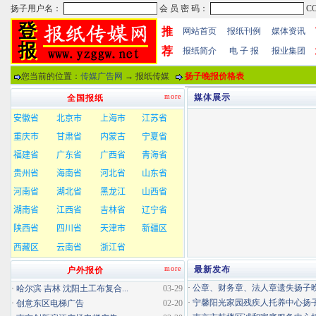
推
网站首页
报纸刊例
媒体资讯
荐
报纸简介
电 子 报
报业集团
您当前的位置：
传媒广告网
→ 报纸传媒
扬子晚报价格表
more
媒体展示
全国报纸
more
最新发布
户外报价
·
公章、财务章、法人章遗失扬子晚报
·
哈尔滨 吉林 沈阳土工布复合...
03-29
·
宁馨阳光家园残疾人托养中心扬子晚
·
创意东区电梯广告
02-20