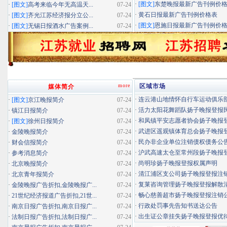
·
[图文]
东楚晚报最新广告刊例价
·
[图文]
高考来临今年无高温天...
07-24
·
黄石日报最新广告刊例价格表
·
[图文]
齐光江苏经济报分立公...
07-24
·
[图文]
恩施日报最新广告刊例价
·
[图文]
无锡日报酒水广告案例...
07-24
more
区域市场
媒体简介
·
连云港山地情怀自行车运动俱乐部扬
·
[图文]
京江晚报简介
07-24
·
活力太阳花舞蹈队扬子晚报登报民办
·
镇江日报简介
07-24
·
和凤镇平安志愿者协会扬子晚报登报
·
[图文]
徐州日报简介
07-24
·
武进区遥观镇体育总会扬子晚报登报
·
金陵晚报简介
07-24
·
民办非企业单位注销债权债务公
·
财会信报简介
07-24
·
沪武高速太仓至常州段扬子晚报登报
·
参考消息简介
07-24
·
尚明珍扬子晚报登报权属声明
·
北京晚报简介
07-24
·
清江浦区支公司扬子晚报登报注
·
北京青年报简介
07-24
·
复莱咨询管理扬子晚报登报解散
·
金陵晚报广告折扣,金陵晚报广...
07-24
·
畅心慈善超市扬子晚报登报注销
·
21世纪经济报道广告折扣,21世...
07-24
·
行政处罚事先告知书送达公告
·
南京日报广告折扣,南京日报广...
07-24
·
出生证公章挂失扬子晚报登报优待证
·
法制日报广告折扣,法制日报广...
07-24