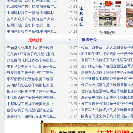
·
南京晨报广告折扣,南京晨报广...
07-24
·
盐城晚报广告折扣,盐城晚报广...
07-24
·
中国建材报广告折扣,中国建材...
07-24
·
盐阜大众报广告折扣,盐阜大众...
07-24
·
扬州日报广告折扣,扬州日报广...
07-24
·
中国体育报广告折扣,中国体育...
07-24
more
报纸分类
报纸折扣
·
公章、财务章、法人章遗失扬子晚报
·
三知堂文化服务中心扬子晚报...
08-07
·
出生医学证明遗失更名公告扬子晚报
·
石鼓路137号扬子晚报登报招租...
08-06
·
退役军人优待证丢失出生医学证明扬
·
张光耀雨花拆迁办扬子晚报登...
08-05
·
会计师证书扬子晚报登报退役军
·
丰县马公书院社会组织扬子晚...
08-04
·
退役军人优待证登报挂失扬子晚报登
·
纽泰科化工扬子晚报许可证号...
07-30
·
许可证遗失工程师证书扬子晚报登报
·
李军债权转让暨催收扬子晚报...
07-29
·
保证金收据遗失扬子晚报登报退役军
·
劳动模范协会扬子晚报登报注...
07-28
·
优待证出生医学证明扬子晚报登报海
·
拆迁住房困难户申请经济适用...
07-25
·
海运提单优待证遗失扬子晚报登报挂
·
工运理论研究会扬子晚报登报...
07-25
·
推广宣传服务项目扬子晚报登报中标
·
中邦敬诚工程扬子晚报登报中...
07-25
·
退役军人优待证挂失扬子晚报登报消
·
租赁权扬子晚报登报拍租公告...
07-22
·
购房合同遗失扬子晚报登报挂失退役
·
京新社区一路同行义工协会扬...
07-17