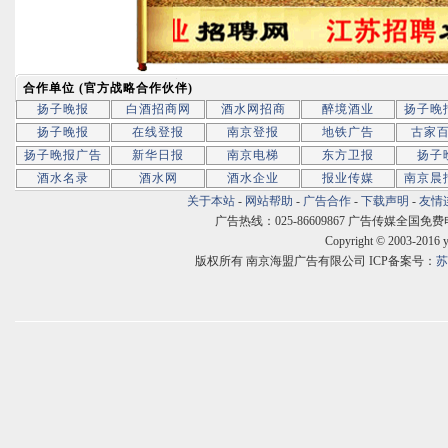
合作单位 (官方战略合作伙伴)
扬子晚报
白酒招商网
酒水网招商
醉境酒业
扬子晚
扬子晚报
在线登报
南京登报
地铁广告
古家
扬子晚报广告
新华日报
南京电梯
东方卫报
扬子
酒水名录
酒水网
酒水企业
报业传媒
南京晨
关于本站
-
网站帮助
-
广告合作
-
下载声明
-
友情
广告热线：025-86609867 广告传媒全国免费电话:400
Copyright © 2003-2016 
版权所有 南京海盟广告有限公司 ICP备案号：
苏