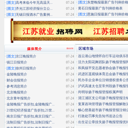
·
[图文]
东楚晚报最新广告刊例价
·
[图文]
高考来临今年无高温天...
07-24
·
黄石日报最新广告刊例价格表
·
[图文]
齐光江苏经济报分立公...
07-24
·
[图文]
恩施日报最新广告刊例价
·
[图文]
无锡日报酒水广告案例...
07-24
more
区域市场
媒体简介
·
连云港山地情怀自行车运动俱乐部扬
·
[图文]
京江晚报简介
07-24
·
活力太阳花舞蹈队扬子晚报登报民办
·
镇江日报简介
07-24
·
和凤镇平安志愿者协会扬子晚报登报
·
[图文]
徐州日报简介
07-24
·
武进区遥观镇体育总会扬子晚报登报
·
金陵晚报简介
07-24
·
民办非企业单位注销债权债务公
·
财会信报简介
07-24
·
沪武高速太仓至常州段扬子晚报登报
·
参考消息简介
07-24
·
尚明珍扬子晚报登报权属声明
·
北京晚报简介
07-24
·
清江浦区支公司扬子晚报登报注
·
北京青年报简介
07-24
·
复莱咨询管理扬子晚报登报解散
·
金陵晚报广告折扣,金陵晚报广...
07-24
·
畅心慈善超市扬子晚报登报注销
·
21世纪经济报道广告折扣,21世...
07-24
·
行政处罚事先告知书送达公告
·
南京日报广告折扣,南京日报广...
07-24
·
出生证公章挂失扬子晚报登报优待证
·
法制日报广告折扣,法制日报广...
07-24