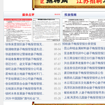
more
媒体点评
投放指南
招租扬子晚报登报分类登报
·
珍珠泉度假区扬子晚报登报无...
08-05
·
昆山和锟金属材料扬子晚报登报
·
朝涌物资扬子晚报登报遗失启...
08-04
·
亚连教育培训中心扬子晚报登报
·
张超债权转让暨催收扬子晚报...
07-29
·
长江商业银行宿迁分行扬子晚报登报
·
幸福食集餐饮管理扬子晚报登...
07-17
·
兴合居家养老服务中心扬子晚报登报
·
宿迁分行、赵文军扬子晚报登...
07-07
·
连连发信息科技扬子晚报登报解
·
保旺达扬子晚报登报分公司遗...
07-01
·
废旧物资扬子晚报登报拍卖公告
·
星甸街道土地扬子晚报对不门...
06-25
·
南西幼儿园扬子晚报登报停止办
·
平安创展镇江分公司扬子晚报...
06-14
·
水云瑶泛娱乐文化服务中心扬子晚报
·
创业精英联合会扬子晚报登报...
06-10
·
高淳区政协慈善协会扬子晚报登
·
古柏派出所扬子晚报登报寻亲...
05-31
·
被拾捡抚养 人扬子晚报登报寻亲
·
镇村水务发展扬子晚报登报招...
05-28
·
上城 风景幼儿园扬子晚报登报注
·
2026 中国国际“酒与社会”大...
05-26