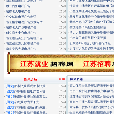
·
南京市鼓楼区诚和家庭服务中心扬子
·
南京创新滨江广场电梯广告
02-20
·
连云港山地情怀自行车运动俱乐部扬
·
创立商务电梯广告
02-20
·
出生医学证明遗失更名公告扬子晚报
·
城市名人电梯广告
02-20
·
三知堂文化服务中心扬子晚报登
·
公交移动电视广告电话
02-20
·
无锡市惠山区党外知识分子联谊会扬
·
南京楼宇电视广告投放电话
02-20
·
吴沈燕扬子晚报登报道歉信
·
城市名人广场电梯广告
02-20
·
活力太阳花舞蹈队扬子晚报登报民办
·
创立商务中心电梯广告
02-20
·
招租扬子晚报登报分类登报
·
南京创新滨江广场电梯广告
02-20
·
石鼓路137号扬子晚报登报招租
·
南京创意东八区电梯广告
02-20
·
退役军人优待证丢失出生医学证明扬
·
南京春风大厦电梯广告
02-20
more
媒体资讯
报纸介绍
·
原人保后港保险所财产扬子晚报登报
·
[图文]
都市快报 展现都市快报...
07-24
·
南京市被拆迁住房困难户申请经济适
·
[图文]
齐鲁晚报 报纸广告环境...
07-24
·
江苏法官培训学院南京分院扬子晚报
·
[图文]
重庆晚报 坚持追求真实...
07-24
·
南京市广播电视监测站扬子晚报登报
·
[图文]
今晚报 敢为天下先
07-24
·
高淳县工贸扬子晚报登报注销公
·
[图文]
羊城晚报 创新品牌做主...
07-24
·
生日祝福扬子晚报登报结婚启事
·
[图文]
春城晚报 做好报纸质量...
07-24