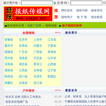
推
网站首页
报纸刊例
媒体资讯
荐
报纸简介
电 子 报
报业集团
您当前的位置：
传媒广告网
→ 报纸传媒
扬子晚报价格表
more
媒体展示
全国报纸
more
最新发布
户外报价
·
公章、财务章、法人章遗失扬子晚报
·
哈尔滨 吉林 沈阳土工布复合...
03-29
·
宁馨阳光家园残疾人托养中心扬子晚
·
创意东区电梯广告
02-20