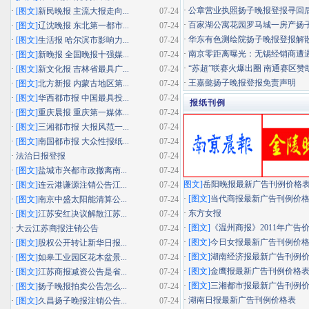
·
公章营业执照扬子晚报登报寻回
·
[图文]
新民晚报 主流大报走向...
07-24
·
百家湖公寓花园罗马城一房产扬子晚
·
[图文]
辽沈晚报 东北第一都市...
07-24
·
华东有色测绘院扬子晚报登报解
·
[图文]
生活报 哈尔滨市影响力...
07-24
·
南京零距离曝光：无锡经销商遭遇"假
·
[图文]
新晚报 全国晚报十强媒...
07-24
·
“苏超”联赛火爆出圈 南通赛区赞助
·
[图文]
新文化报 吉林省最具广...
07-24
·
王嘉懿扬子晚报登报免责声明
·
[图文]
北方新报 内蒙古地区第...
07-24
·
[图文]
华西都市报 中国最具投...
07-24
报纸刊例
·
[图文]
重庆晨报 重庆第一媒体...
07-24
·
[图文]
三湘都市报 大报风范一...
07-24
·
[图文]
南国都市报 大众性报纸...
07-24
·
法治日报登报
07-24
·
[图文]
盐城市兴都市政撤离南...
07-24
图文]
岳阳晚报最新广告刊例价格
·
[图文]
连云港谦源注销公告江...
07-24
·
[图文]
当代商报最新广告刊例价
·
[图文]
南京中盛太阳能清算公...
07-24
·
东方女报
·
[图文]
江苏安红决议解散江苏...
07-24
·
[图文]
《温州商报》2011年广告
·
大云江苏商报注销公告
07-24
·
[图文]
今日女报最新广告刊例价
·
[图文]
股权公开转让新华日报...
07-24
·
[图文]
湖南经济报最新广告刊例
·
[图文]
如皋工业园区花木盆景...
07-24
·
[图文]
金鹰报最新广告刊例价格
·
[图文]
江苏商报减资公告是省...
07-24
·
[图文]
三湘都市报最新广告刊例
·
[图文]
扬子晚报拍卖公告怎么...
07-24
·
湖南日报最新广告刊例价格表
·
[图文]
久昌扬子晚报注销公告...
07-24