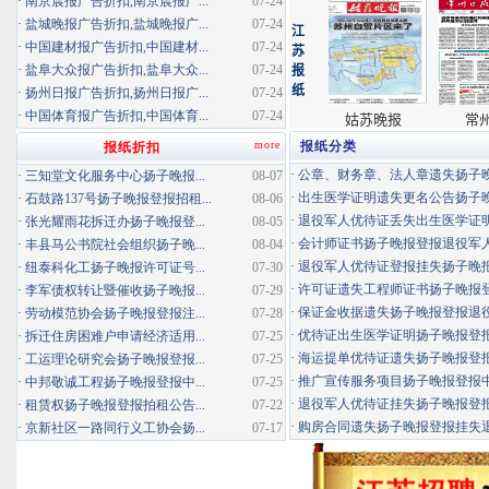
·
南京晨报广告折扣,南京晨报广...
07-24
·
盐城晚报广告折扣,盐城晚报广...
07-24
·
中国建材报广告折扣,中国建材...
07-24
·
盐阜大众报广告折扣,盐阜大众...
07-24
·
扬州日报广告折扣,扬州日报广...
07-24
·
中国体育报广告折扣,中国体育...
07-24
more
报纸分类
报纸折扣
·
公章、财务章、法人章遗失扬子晚报
·
三知堂文化服务中心扬子晚报...
08-07
·
出生医学证明遗失更名公告扬子晚报
·
石鼓路137号扬子晚报登报招租...
08-06
·
退役军人优待证丢失出生医学证明扬
·
张光耀雨花拆迁办扬子晚报登...
08-05
·
会计师证书扬子晚报登报退役军
·
丰县马公书院社会组织扬子晚...
08-04
·
退役军人优待证登报挂失扬子晚报登
·
纽泰科化工扬子晚报许可证号...
07-30
·
许可证遗失工程师证书扬子晚报登报
·
李军债权转让暨催收扬子晚报...
07-29
·
保证金收据遗失扬子晚报登报退役军
·
劳动模范协会扬子晚报登报注...
07-28
·
优待证出生医学证明扬子晚报登报海
·
拆迁住房困难户申请经济适用...
07-25
·
海运提单优待证遗失扬子晚报登报挂
·
工运理论研究会扬子晚报登报...
07-25
·
推广宣传服务项目扬子晚报登报中标
·
中邦敬诚工程扬子晚报登报中...
07-25
·
退役军人优待证挂失扬子晚报登报消
·
租赁权扬子晚报登报拍租公告...
07-22
·
购房合同遗失扬子晚报登报挂失退役
·
京新社区一路同行义工协会扬...
07-17