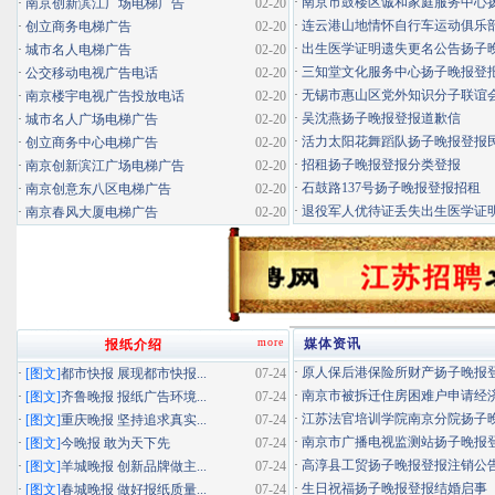
·
南京市鼓楼区诚和家庭服务中心扬子
·
南京创新滨江广场电梯广告
02-20
·
连云港山地情怀自行车运动俱乐部扬
·
创立商务电梯广告
02-20
·
出生医学证明遗失更名公告扬子晚报
·
城市名人电梯广告
02-20
·
三知堂文化服务中心扬子晚报登
·
公交移动电视广告电话
02-20
·
无锡市惠山区党外知识分子联谊会扬
·
南京楼宇电视广告投放电话
02-20
·
吴沈燕扬子晚报登报道歉信
·
城市名人广场电梯广告
02-20
·
活力太阳花舞蹈队扬子晚报登报民办
·
创立商务中心电梯广告
02-20
·
招租扬子晚报登报分类登报
·
南京创新滨江广场电梯广告
02-20
·
石鼓路137号扬子晚报登报招租
·
南京创意东八区电梯广告
02-20
·
退役军人优待证丢失出生医学证明扬
·
南京春风大厦电梯广告
02-20
more
媒体资讯
报纸介绍
·
原人保后港保险所财产扬子晚报登报
·
[图文]
都市快报 展现都市快报...
07-24
·
南京市被拆迁住房困难户申请经济适
·
[图文]
齐鲁晚报 报纸广告环境...
07-24
·
江苏法官培训学院南京分院扬子晚报
·
[图文]
重庆晚报 坚持追求真实...
07-24
·
南京市广播电视监测站扬子晚报登报
·
[图文]
今晚报 敢为天下先
07-24
·
高淳县工贸扬子晚报登报注销公
·
[图文]
羊城晚报 创新品牌做主...
07-24
·
生日祝福扬子晚报登报结婚启事
·
[图文]
春城晚报 做好报纸质量...
07-24