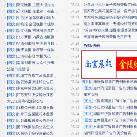
·
公章营业执照扬子晚报登报寻回
·
[图文]
新民晚报 主流大报走向...
07-24
·
百家湖公寓花园罗马城一房产扬子晚
·
[图文]
辽沈晚报 东北第一都市...
07-24
·
华东有色测绘院扬子晚报登报解
·
[图文]
生活报 哈尔滨市影响力...
07-24
·
南京零距离曝光：无锡经销商遭遇"假
·
[图文]
新晚报 全国晚报十强媒...
07-24
·
“苏超”联赛火爆出圈 南通赛区赞助
·
[图文]
新文化报 吉林省最具广...
07-24
·
王嘉懿扬子晚报登报免责声明
·
[图文]
北方新报 内蒙古地区第...
07-24
·
[图文]
华西都市报 中国最具投...
07-24
报纸刊例
·
[图文]
重庆晨报 重庆第一媒体...
07-24
·
[图文]
三湘都市报 大报风范一...
07-24
·
[图文]
南国都市报 大众性报纸...
07-24
·
法治日报登报
07-24
·
[图文]
盐城市兴都市政撤离南...
07-24
图文]
岳阳晚报最新广告刊例价格
·
[图文]
连云港谦源注销公告江...
07-24
·
[图文]
当代商报最新广告刊例价
·
[图文]
南京中盛太阳能清算公...
07-24
·
东方女报
·
[图文]
江苏安红决议解散江苏...
07-24
·
[图文]
《温州商报》2011年广告
·
大云江苏商报注销公告
07-24
·
[图文]
今日女报最新广告刊例价
·
[图文]
股权公开转让新华日报...
07-24
·
[图文]
湖南经济报最新广告刊例
·
[图文]
如皋工业园区花木盆景...
07-24
·
[图文]
金鹰报最新广告刊例价格
·
[图文]
江苏商报减资公告是省...
07-24
·
[图文]
三湘都市报最新广告刊例
·
[图文]
扬子晚报拍卖公告怎么...
07-24
·
湖南日报最新广告刊例价格表
·
[图文]
久昌扬子晚报注销公告...
07-24