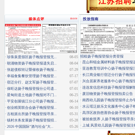
more
媒体点评
投放指南
招租扬子晚报登报分类登报
·
珍珠泉度假区扬子晚报登报无...
08-05
·
昆山和锟金属材料扬子晚报登报
·
朝涌物资扬子晚报登报遗失启...
08-04
·
亚连教育培训中心扬子晚报登报
·
张超债权转让暨催收扬子晚报...
07-29
·
长江商业银行宿迁分行扬子晚报登报
·
幸福食集餐饮管理扬子晚报登...
07-17
·
兴合居家养老服务中心扬子晚报登报
·
宿迁分行、赵文军扬子晚报登...
07-07
·
连连发信息科技扬子晚报登报解
·
保旺达扬子晚报登报分公司遗...
07-01
·
废旧物资扬子晚报登报拍卖公告
·
星甸街道土地扬子晚报对不门...
06-25
·
南西幼儿园扬子晚报登报停止办
·
平安创展镇江分公司扬子晚报...
06-14
·
水云瑶泛娱乐文化服务中心扬子晚报
·
创业精英联合会扬子晚报登报...
06-10
·
高淳区政协慈善协会扬子晚报登
·
古柏派出所扬子晚报登报寻亲...
05-31
·
被拾捡抚养 人扬子晚报登报寻亲
·
镇村水务发展扬子晚报登报招...
05-28
·
上城 风景幼儿园扬子晚报登报注
·
2026 中国国际“酒与社会”大...
05-26