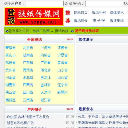
推
网站首页
报纸刊例
媒体资讯
荐
报纸简介
电 子 报
报业集团
您当前的位置：
传媒广告网
→ 报纸传媒
扬子晚报价格表
more
媒体展示
全国报纸
more
最新发布
户外报价
·
公章、财务章、法人章遗失扬子晚报
·
哈尔滨 吉林 沈阳土工布复合...
03-29
·
宁馨阳光家园残疾人托养中心扬子晚
·
创意东区电梯广告
02-20