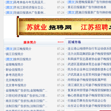
·
[图文]
东楚晚报最新广告刊例价
·
[图文]
高考来临今年无高温天...
07-24
·
黄石日报最新广告刊例价格表
·
[图文]
齐光江苏经济报分立公...
07-24
·
[图文]
恩施日报最新广告刊例价
·
[图文]
无锡日报酒水广告案例...
07-24
more
区域市场
媒体简介
·
连云港山地情怀自行车运动俱乐部扬
·
[图文]
京江晚报简介
07-24
·
活力太阳花舞蹈队扬子晚报登报民办
·
镇江日报简介
07-24
·
和凤镇平安志愿者协会扬子晚报登报
·
[图文]
徐州日报简介
07-24
·
武进区遥观镇体育总会扬子晚报登报
·
金陵晚报简介
07-24
·
民办非企业单位注销债权债务公
·
财会信报简介
07-24
·
沪武高速太仓至常州段扬子晚报登报
·
参考消息简介
07-24
·
尚明珍扬子晚报登报权属声明
·
北京晚报简介
07-24
·
清江浦区支公司扬子晚报登报注
·
北京青年报简介
07-24
·
复莱咨询管理扬子晚报登报解散
·
金陵晚报广告折扣,金陵晚报广...
07-24
·
畅心慈善超市扬子晚报登报注销
·
21世纪经济报道广告折扣,21世...
07-24
·
行政处罚事先告知书送达公告
·
南京日报广告折扣,南京日报广...
07-24
·
出生证公章挂失扬子晚报登报优待证
·
法制日报广告折扣,法制日报广...
07-24