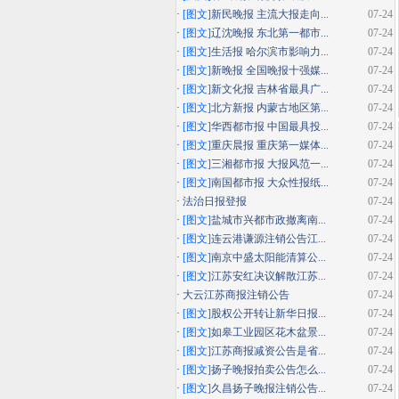
·
[图文]
新民晚报 主流大报走向...
07-24
·
[图文]
辽沈晚报 东北第一都市...
07-24
·
[图文]
生活报 哈尔滨市影响力...
07-24
·
[图文]
新晚报 全国晚报十强媒...
07-24
·
[图文]
新文化报 吉林省最具广...
07-24
·
[图文]
北方新报 内蒙古地区第...
07-24
·
[图文]
华西都市报 中国最具投...
07-24
·
[图文]
重庆晨报 重庆第一媒体...
07-24
·
[图文]
三湘都市报 大报风范一...
07-24
·
[图文]
南国都市报 大众性报纸...
07-24
·
法治日报登报
07-24
·
[图文]
盐城市兴都市政撤离南...
07-24
·
[图文]
连云港谦源注销公告江...
07-24
·
[图文]
南京中盛太阳能清算公...
07-24
·
[图文]
江苏安红决议解散江苏...
07-24
·
大云江苏商报注销公告
07-24
·
[图文]
股权公开转让新华日报...
07-24
·
[图文]
如皋工业园区花木盆景...
07-24
·
[图文]
江苏商报减资公告是省...
07-24
·
[图文]
扬子晚报拍卖公告怎么...
07-24
·
[图文]
久昌扬子晚报注销公告...
07-24