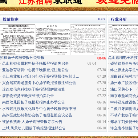
more
投放指南
行业分析
·
招租扬子晚报登报分类登报
昆山嘉栩电子科技
08-06
·
昆山和锟金属材料扬子晚报登报遗失启事
08-04
·
硕望律师事务所
·
亚连教育培训中心扬子晚报登报注销公告
07-30
·
终止停止办学注
·
长江商业银行宿迁分行扬子晚报登报债权转让...
07-29
·
后白镇延福村老年
·
兴合居家养老服务中心扬子晚报登报注销公告...
07-28
·
扬州市广陵区银松
·
连连发信息科技扬子晚报登报解散清算
07-22
·
浦口区关心下一代
·
废旧物资扬子晚报登报拍卖公告
07-22
·
南京市盐城商会
·
南西幼儿园扬子晚报登报停止办学公告
06-16
·
中科亚东建设扬
·
水云瑶泛娱乐文化服务中心扬子晚报登报申报...
06-16
·
兰傲月牙湖街道
·
高淳区政协慈善协会扬子晚报登报会议公告
06-16
·
不动产权扬子晚
·
被拾捡抚养 人扬子晚报登报寻亲公告
06-14
·
郑承宇刘晏扬子
·
上城 风景幼儿园扬子晚报登报注销公告
06-10
·
许立袁小恬扬子