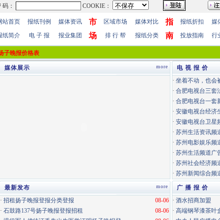
市
指
网站首页
报纸刊例
媒体资讯
区域市场
媒体对比
报纸折扣
媒
场
南
报纸简介
电 子 报
报业集团
排 行 帮
报纸分类
投放指南
行
扬子晚报价格表
more
媒体展示
电 视 报 价
·
坐着不动，也会
·
合肥电视台三套
·
合肥电视台一套
·
安徽电视台经济
·
安徽电视台卫星
·
苏州生活资讯频道
·
苏州电影娱乐频道
·
苏州生活频道广告
·
苏州社会经济频道
·
苏州新闻综合频道
more
最新发布
广 播 报 价
·
招租扬子晚报登报分类登报
08-06
·
酒水招商加盟
·
石鼓路137号扬子晚报登报招租
08-06
·
高端钢琴漆茶叶