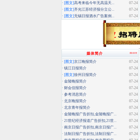
·
[图文]
高考来临今年无高温天...
07-24
·
[图文]
齐光江苏经济报分立公...
07-24
·
[图文]
无锡日报酒水广告案例...
07-24
more
媒体简介
·
[图文]
京江晚报简介
07-24
·
镇江日报简介
07-24
·
[图文]
徐州日报简介
07-24
·
金陵晚报简介
07-24
·
财会信报简介
07-24
·
参考消息简介
07-24
·
北京晚报简介
07-24
·
北京青年报简介
07-24
·
金陵晚报广告折扣,金陵晚报广...
07-24
·
21世纪经济报道广告折扣,21世...
07-24
·
南京日报广告折扣,南京日报广...
07-24
·
法制日报广告折扣,法制日报广...
07-24