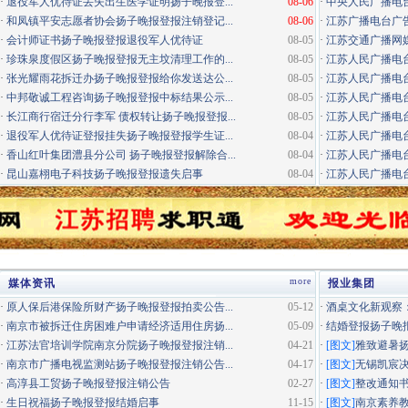
·
退役军人优待证丢失出生医学证明扬子晚报登...
08-06
·
中央人民广播电
·
和凤镇平安志愿者协会扬子晚报登报注销登记...
08-06
·
江苏广播电台广告咨询电
·
会计师证书扬子晚报登报退役军人优待证
08-05
·
江苏交通广播网
·
珍珠泉度假区扬子晚报登报无主坟清理工作的...
08-05
·
江苏人民广播电台
·
张光耀雨花拆迁办扬子晚报登报给你发送达公...
08-05
·
江苏人民广播电台
·
中邦敬诚工程咨询扬子晚报登报中标结果公示...
08-05
·
江苏人民广播电台
·
长江商行宿迁分行李军 债权转让扬子晚报登报...
08-05
·
江苏人民广播电台经
·
退役军人优待证登报挂失扬子晚报登报学生证...
08-04
·
江苏人民广播电台
·
香山红叶集团澧县分公司 扬子晚报登报解除合...
08-04
·
江苏人民广播电台居
·
昆山嘉栩电子科技扬子晚报登报遗失启事
08-04
·
江苏人民广播电台
more
媒体资讯
报业集团
·
原人保后港保险所财产扬子晚报登报拍卖公告...
05-12
·
酒桌文化新观察：
·
南京市被拆迁住房困难户申请经济适用住房扬...
05-09
·
结婚登报扬子晚
·
江苏法官培训学院南京分院扬子晚报登报注销...
04-21
·
[图文]
雅致避暑
·
南京市广播电视监测站扬子晚报登报注销公告...
04-17
·
[图文]
无锡凯宸决
·
高淳县工贸扬子晚报登报注销公告
02-27
·
[图文]
整改通知
·
生日祝福扬子晚报登报结婚启事
11-15
·
[图文]
南京素养教