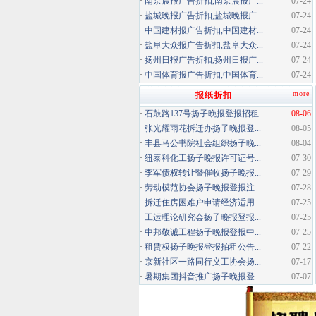
·
南京晨报广告折扣,南京晨报广...
07-24
·
盐城晚报广告折扣,盐城晚报广...
07-24
·
中国建材报广告折扣,中国建材...
07-24
·
盐阜大众报广告折扣,盐阜大众...
07-24
·
扬州日报广告折扣,扬州日报广...
07-24
·
中国体育报广告折扣,中国体育...
07-24
more
报纸折扣
·
石鼓路137号扬子晚报登报招租...
08-06
·
张光耀雨花拆迁办扬子晚报登...
08-05
·
丰县马公书院社会组织扬子晚...
08-04
·
纽泰科化工扬子晚报许可证号...
07-30
·
李军债权转让暨催收扬子晚报...
07-29
·
劳动模范协会扬子晚报登报注...
07-28
·
拆迁住房困难户申请经济适用...
07-25
·
工运理论研究会扬子晚报登报...
07-25
·
中邦敬诚工程扬子晚报登报中...
07-25
·
租赁权扬子晚报登报拍租公告...
07-22
·
京新社区一路同行义工协会扬...
07-17
·
暑期集团抖音推广扬子晚报登...
07-07