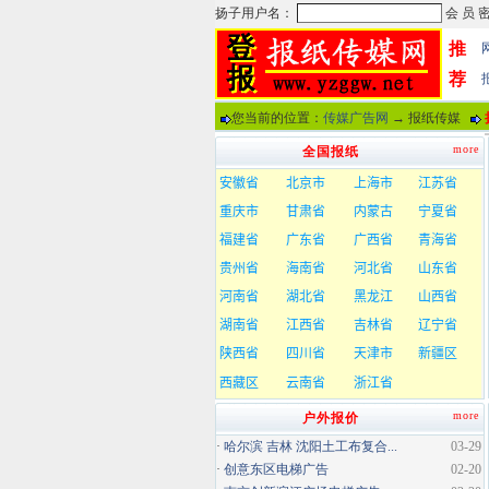
推
荐
您当前的位置：
传媒广告网
→ 报纸传媒
more
全国报纸
more
户外报价
·
哈尔滨 吉林 沈阳土工布复合...
03-29
·
创意东区电梯广告
02-20