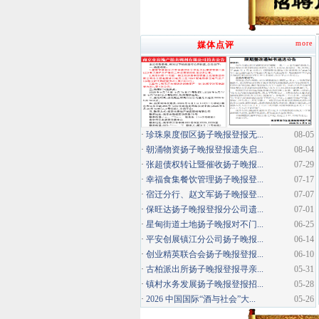
more
媒体点评
·
珍珠泉度假区扬子晚报登报无...
08-05
·
朝涌物资扬子晚报登报遗失启...
08-04
·
张超债权转让暨催收扬子晚报...
07-29
·
幸福食集餐饮管理扬子晚报登...
07-17
·
宿迁分行、赵文军扬子晚报登...
07-07
·
保旺达扬子晚报登报分公司遗...
07-01
·
星甸街道土地扬子晚报对不门...
06-25
·
平安创展镇江分公司扬子晚报...
06-14
·
创业精英联合会扬子晚报登报...
06-10
·
古柏派出所扬子晚报登报寻亲...
05-31
·
镇村水务发展扬子晚报登报招...
05-28
·
2026 中国国际“酒与社会”大...
05-26