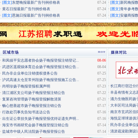
·
[图文]
东楚晚报最新广告刊例价格表
07-24
·
[图文]
新民晚报
·
黄石日报最新广告刊例价格表
07-24
·
[图文]
青年参考
·
[图文]
恩施日报最新广告刊例价格表
07-24
·
[图文]
安徽商报
more
区域市场
媒体对比
·
和凤镇平安志愿者协会扬子晚报登报注销登记...
08-06
·
武进区遥观镇体育总会扬子晚报登报注销公告...
08-04
·
民办非企业单位注销债权债务公告
07-25
·
沪武高速太仓至常州段扬子晚报登报施工公告...
07-25
·
长江商行宿迁分行
·
尚明珍扬子晚报登报权属声明
07-23
·
丰县有情有义志愿
·
清江浦区支公司扬子晚报登报注销公告
07-22
·
涌力生物医药扬
·
复莱咨询管理扬子晚报登报解散清算
07-21
·
大丰区司法局扬
·
畅心慈善超市扬子晚报登报注销公告
07-17
·
南京市玄武区信鸽
·
行政处罚事先告知书送达公告
07-16
·
海悦足球球迷俱
·
出生证公章挂失扬子晚报登报优待证遗失声明...
07-16
·
民办非企业单位扬
·
海安市书画研究会扬子晚报登报注销公告
07-14
·
清淤疏浚勘测设计
·
盐城市中级人民法院扬子晚报登报公告
07-14