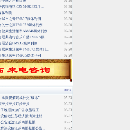
台中国之声价目表
02-20
话:025-51692423,手...
02-20
媒体刊例
02-20
城市之音FM89.7媒体刊例
02-20
的士之声FM107.9媒体刊例
02-20
健康生活频率AM846媒体刊例...
02-20
典流行音乐广播FM97.5媒...
02-20
经济台FM93.7媒体刊例
02-20
家生活频率FM107.1媒体刊...
02-20
生活频率FM96.5媒体刊例
02-20
more
幽默祝酒词成社交“破冰”...
05-23
报登报登报订婚登报
09-23
扬子晚报旅游广告水墨蓉庄
08-23
议解散江苏经济报清算注销...
08-22
书公告送达江苏商报登报
08-22
育决议解江苏商报登报公告...
08-22