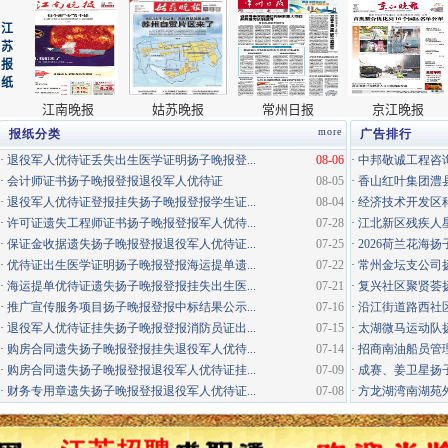
more
报纸分类
广告排行
·
退役军人优待证丢失出生医学证明扬子晚报登...
08-06
·
中邦敬诚工程咨询
·
会计师证书扬子晚报登报退役军人优待证
08-05
·
香山红叶集团澧县
·
退役军人优待证登报挂失扬子晚报登报学生证...
08-04
·
经济技术开发区科
·
许可证遗失工程师证书扬子晚报登报军人优待...
07-28
·
江北新区残疾人星
·
保证金收据遗失扬子晚报登报退役军人优待证...
07-25
·
2026荷兰花海
·
优待证出生医学证明扬子晚报登报海运提单遗...
07-22
·
常州金坛支公司
·
海运提单优待证遗失扬子晚报登报挂失出生医...
07-21
·
复兴社区聚贤荟
·
推广宣传服务项目扬子晚报登报中标结果公示...
07-16
·
沿江街道路西社区
·
退役军人优待证挂失扬子晚报登报消防员证出...
07-15
·
太湖微马运动队
·
购房合同遗失扬子晚报登报挂失退役军人优待...
07-14
·
招商南油船员管
·
购房合同遗失扬子晚报登报退役军人优待证挂...
07-09
·
成赛、姜卫星扬子
·
财务专用章遗失扬子晚报登报退役军人优待证...
07-08
·
方龙湖湾南湖苑外