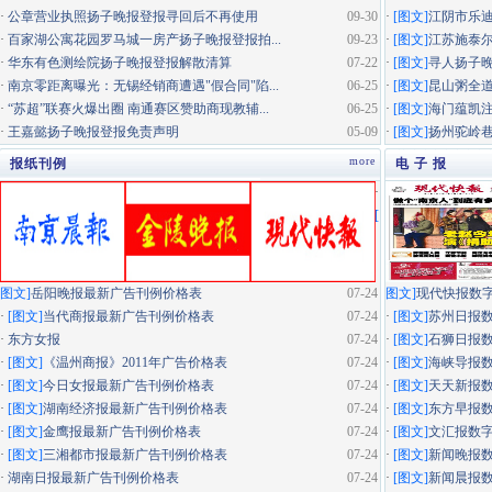
·
公章营业执照扬子晚报登报寻回后不再使用
09-30
·
[图文]
江阴市乐迪
·
百家湖公寓花园罗马城一房产扬子晚报登报拍...
09-23
·
[图文]
江苏施泰尔
·
华东有色测绘院扬子晚报登报解散清算
07-22
·
[图文]
寻人扬子
·
南京零距离曝光：无锡经销商遭遇"假合同"陷...
06-25
·
[图文]
昆山粥全道
·
“苏超”联赛火爆出圈 南通赛区赞助商现教辅...
06-25
·
[图文]
海门蕴凯
·
王嘉懿扬子晚报登报免责声明
05-09
·
[图文]
扬州驼岭
more
报纸刊例
电 子 报
·
[
图文]
岳阳晚报最新广告刊例价格表
07-24
图文]
现代快报数
·
[图文]
当代商报最新广告刊例价格表
07-24
·
[图文]
苏州日报
·
东方女报
07-24
·
[图文]
石狮日报
·
[图文]
《温州商报》2011年广告价格表
07-24
·
[图文]
海峡导报
·
[图文]
今日女报最新广告刊例价格表
07-24
·
[图文]
天天新报
·
[图文]
湖南经济报最新广告刊例价格表
07-24
·
[图文]
东方早报
·
[图文]
金鹰报最新广告刊例价格表
07-24
·
[图文]
文汇报数
·
[图文]
三湘都市报最新广告刊例价格表
07-24
·
[图文]
新闻晚报
·
湖南日报最新广告刊例价格表
07-24
·
[图文]
新闻晨报