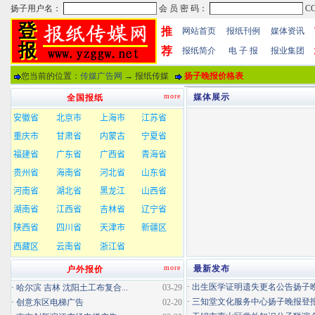
推
网站首页
报纸刊例
媒体资讯
荐
报纸简介
电 子 报
报业集团
您当前的位置：
传媒广告网
→ 报纸传媒
扬子晚报价格表
more
媒体展示
全国报纸
more
最新发布
户外报价
·
出生医学证明遗失更名公告扬子晚报
·
哈尔滨 吉林 沈阳土工布复合...
03-29
·
三知堂文化服务中心扬子晚报登
·
创意东区电梯广告
02-20