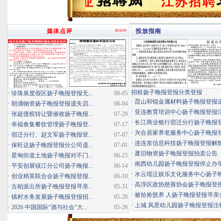
more
媒体点评
投放指南
招租扬子晚报登报分类登报
·
珍珠泉度假区扬子晚报登报无...
08-05
·
昆山和锟金属材料扬子晚报登报
·
朝涌物资扬子晚报登报遗失启...
08-04
·
亚连教育培训中心扬子晚报登报
·
张超债权转让暨催收扬子晚报...
07-29
·
长江商业银行宿迁分行扬子晚报登报
·
幸福食集餐饮管理扬子晚报登...
07-17
·
兴合居家养老服务中心扬子晚报登报
·
宿迁分行、赵文军扬子晚报登...
07-07
·
连连发信息科技扬子晚报登报解
·
保旺达扬子晚报登报分公司遗...
07-01
·
废旧物资扬子晚报登报拍卖公告
·
星甸街道土地扬子晚报对不门...
06-25
·
南西幼儿园扬子晚报登报停止办
·
平安创展镇江分公司扬子晚报...
06-14
·
水云瑶泛娱乐文化服务中心扬子晚报
·
创业精英联合会扬子晚报登报...
06-10
·
高淳区政协慈善协会扬子晚报登
·
古柏派出所扬子晚报登报寻亲...
05-31
·
被拾捡抚养 人扬子晚报登报寻亲
·
镇村水务发展扬子晚报登报招...
05-28
·
上城 风景幼儿园扬子晚报登报注
·
2026 中国国际“酒与社会”大...
05-26