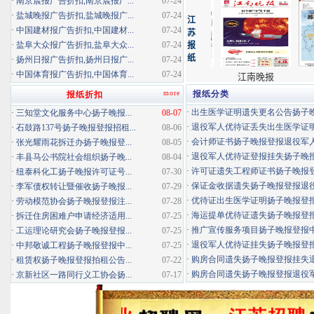
·
南京晨报广告折扣,南京晨报广...
07-24
·
盐城晚报广告折扣,盐城晚报广...
07-24
·
中国建材报广告折扣,中国建材...
07-24
·
盐阜大众报广告折扣,盐阜大众...
07-24
·
扬州日报广告折扣,扬州日报广...
07-24
·
中国体育报广告折扣,中国体育...
07-24
more
报纸分类
报纸折扣
·
出生医学证明遗失更名公告扬子晚报
·
三知堂文化服务中心扬子晚报...
08-07
·
退役军人优待证丢失出生医学证明扬
·
石鼓路137号扬子晚报登报招租...
08-06
·
会计师证书扬子晚报登报退役军
·
张光耀雨花拆迁办扬子晚报登...
08-05
·
退役军人优待证登报挂失扬子晚报登
·
丰县马公书院社会组织扬子晚...
08-04
·
许可证遗失工程师证书扬子晚报登报
·
纽泰科化工扬子晚报许可证号...
07-30
·
保证金收据遗失扬子晚报登报退役军
·
李军债权转让暨催收扬子晚报...
07-29
·
优待证出生医学证明扬子晚报登报海
·
劳动模范协会扬子晚报登报注...
07-28
·
海运提单优待证遗失扬子晚报登报挂
·
拆迁住房困难户申请经济适用...
07-25
·
推广宣传服务项目扬子晚报登报中标
·
工运理论研究会扬子晚报登报...
07-25
·
退役军人优待证挂失扬子晚报登报消
·
中邦敬诚工程扬子晚报登报中...
07-25
·
购房合同遗失扬子晚报登报挂失退役
·
租赁权扬子晚报登报拍租公告...
07-22
·
购房合同遗失扬子晚报登报退役军人
·
京新社区一路同行义工协会扬...
07-17