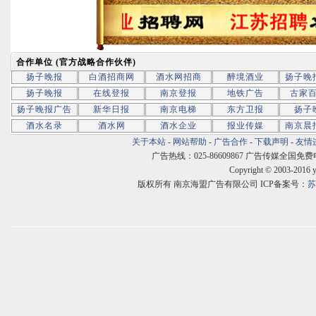
合作单位 (官方战略合作伙伴)
扬子晚报
白酒招商网
酒水网招商
醉境酒业
扬子晚
扬子晚报
在线登报
南京登报
地铁广告
古家
扬子晚报广告
新华日报
南京电梯
东方卫报
扬子
酒水名录
酒水网
酒水企业
报业传媒
南京晨
关于本站
-
网站帮助
-
广告合作
-
下载声明
-
友情
广告热线：025-86609867 广告传媒全国免费电话:400
Copyright © 2003-2016 
版权所有 南京海盟广告有限公司 ICP备案号：
苏