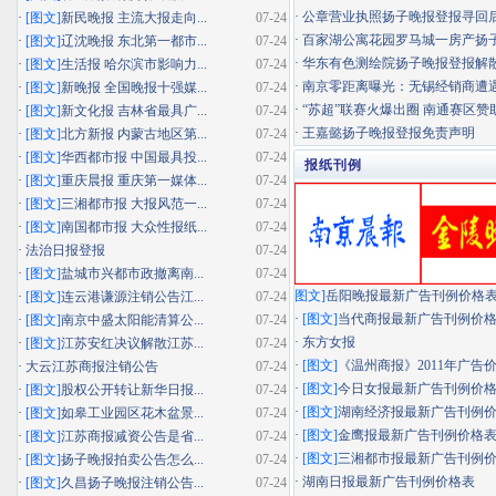
·
公章营业执照扬子晚报登报寻回
·
[图文]
新民晚报 主流大报走向...
07-24
·
百家湖公寓花园罗马城一房产扬子晚
·
[图文]
辽沈晚报 东北第一都市...
07-24
·
华东有色测绘院扬子晚报登报解
·
[图文]
生活报 哈尔滨市影响力...
07-24
·
南京零距离曝光：无锡经销商遭遇"假
·
[图文]
新晚报 全国晚报十强媒...
07-24
·
“苏超”联赛火爆出圈 南通赛区赞助
·
[图文]
新文化报 吉林省最具广...
07-24
·
王嘉懿扬子晚报登报免责声明
·
[图文]
北方新报 内蒙古地区第...
07-24
·
[图文]
华西都市报 中国最具投...
07-24
报纸刊例
·
[图文]
重庆晨报 重庆第一媒体...
07-24
·
[图文]
三湘都市报 大报风范一...
07-24
·
[图文]
南国都市报 大众性报纸...
07-24
·
法治日报登报
07-24
·
[图文]
盐城市兴都市政撤离南...
07-24
图文]
岳阳晚报最新广告刊例价格
·
[图文]
连云港谦源注销公告江...
07-24
·
[图文]
当代商报最新广告刊例价
·
[图文]
南京中盛太阳能清算公...
07-24
·
东方女报
·
[图文]
江苏安红决议解散江苏...
07-24
·
[图文]
《温州商报》2011年广告
·
大云江苏商报注销公告
07-24
·
[图文]
今日女报最新广告刊例价
·
[图文]
股权公开转让新华日报...
07-24
·
[图文]
湖南经济报最新广告刊例
·
[图文]
如皋工业园区花木盆景...
07-24
·
[图文]
金鹰报最新广告刊例价格
·
[图文]
江苏商报减资公告是省...
07-24
·
[图文]
三湘都市报最新广告刊例
·
[图文]
扬子晚报拍卖公告怎么...
07-24
·
湖南日报最新广告刊例价格表
·
[图文]
久昌扬子晚报注销公告...
07-24