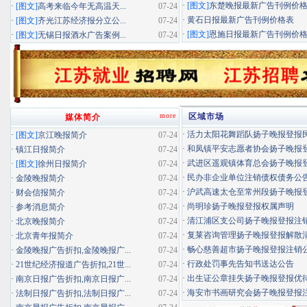
·
[图文]
东楚晚报最新广告刊例价
·
[图文]
高考来临今年无高温天...
07-24
·
黄石日报最新广告刊例价格表
·
[图文]
齐光江苏经济报分立公...
07-24
·
[图文]
恩施日报最新广告刊例价
·
[图文]
无锡日报酒水广告案例...
07-24
more
区域市场
媒体简介
·
活力太阳花舞蹈队扬子晚报登报民办
·
[图文]
京江晚报简介
07-24
·
和凤镇平安志愿者协会扬子晚报登报
·
镇江日报简介
07-24
·
武进区遥观镇体育总会扬子晚报登报
·
[图文]
徐州日报简介
07-24
·
民办非企业单位注销债权债务公
·
金陵晚报简介
07-24
·
沪武高速太仓至常州段扬子晚报登报
·
财会信报简介
07-24
·
尚明珍扬子晚报登报权属声明
·
参考消息简介
07-24
·
清江浦区支公司扬子晚报登报注
·
北京晚报简介
07-24
·
复莱咨询管理扬子晚报登报解散
·
北京青年报简介
07-24
·
畅心慈善超市扬子晚报登报注销
·
金陵晚报广告折扣,金陵晚报广...
07-24
·
行政处罚事先告知书送达公告
·
21世纪经济报道广告折扣,21世...
07-24
·
出生证公章挂失扬子晚报登报优待证
·
南京日报广告折扣,南京日报广...
07-24
·
海安市书画研究会扬子晚报登报
·
法制日报广告折扣,法制日报广...
07-24