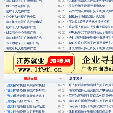
·
无锡市惠山区党外知识分子联谊会扬
·
南京创新滨江广场电梯广告
02-20
·
吴沈燕扬子晚报登报道歉信
·
创立商务电梯广告
02-20
·
活力太阳花舞蹈队扬子晚报登报民办
·
城市名人电梯广告
02-20
·
招租扬子晚报登报分类登报
·
公交移动电视广告电话
02-20
·
石鼓路137号扬子晚报登报招租
·
南京楼宇电视广告投放电话
02-20
·
退役军人优待证丢失出生医学证明扬
·
城市名人广场电梯广告
02-20
·
和凤镇平安志愿者协会扬子晚报登报
·
创立商务中心电梯广告
02-20
·
会计师证书扬子晚报登报退役军
·
南京创新滨江广场电梯广告
02-20
·
珍珠泉度假区扬子晚报登报无主坟清
·
南京创意东八区电梯广告
02-20
·
张光耀雨花拆迁办扬子晚报登报给你
·
南京春风大厦电梯广告
02-20
more
媒体资讯
报纸介绍
·
原人保后港保险所财产扬子晚报登报
·
[图文]
都市快报 展现都市快报...
07-24
·
南京市被拆迁住房困难户申请经济适
·
[图文]
齐鲁晚报 报纸广告环境...
07-24
·
江苏法官培训学院南京分院扬子晚报
·
[图文]
重庆晚报 坚持追求真实...
07-24
·
南京市广播电视监测站扬子晚报登报
·
[图文]
今晚报 敢为天下先
07-24
·
高淳县工贸扬子晚报登报注销公
·
[图文]
羊城晚报 创新品牌做主...
07-24
·
生日祝福扬子晚报登报结婚启事
·
[图文]
春城晚报 做好报纸质量...
07-24