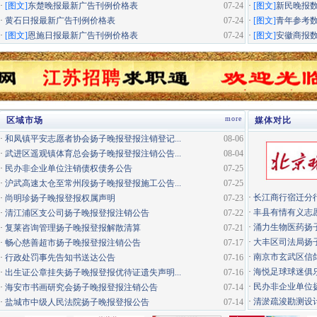
·
[图文]
东楚晚报最新广告刊例价格表
07-24
·
[图文]
新民晚报
·
黄石日报最新广告刊例价格表
07-24
·
[图文]
青年参考
·
[图文]
恩施日报最新广告刊例价格表
07-24
·
[图文]
安徽商报
more
区域市场
媒体对比
·
和凤镇平安志愿者协会扬子晚报登报注销登记...
08-06
·
武进区遥观镇体育总会扬子晚报登报注销公告...
08-04
·
民办非企业单位注销债权债务公告
07-25
·
沪武高速太仓至常州段扬子晚报登报施工公告...
07-25
·
长江商行宿迁分行
·
尚明珍扬子晚报登报权属声明
07-23
·
丰县有情有义志愿
·
清江浦区支公司扬子晚报登报注销公告
07-22
·
涌力生物医药扬
·
复莱咨询管理扬子晚报登报解散清算
07-21
·
大丰区司法局扬
·
畅心慈善超市扬子晚报登报注销公告
07-17
·
南京市玄武区信鸽
·
行政处罚事先告知书送达公告
07-16
·
海悦足球球迷俱
·
出生证公章挂失扬子晚报登报优待证遗失声明...
07-16
·
民办非企业单位扬
·
海安市书画研究会扬子晚报登报注销公告
07-14
·
清淤疏浚勘测设计
·
盐城市中级人民法院扬子晚报登报公告
07-14