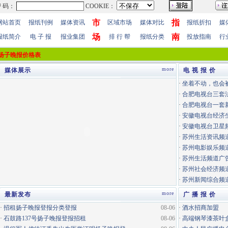
市
指
网站首页
报纸刊例
媒体资讯
区域市场
媒体对比
报纸折扣
媒
场
南
报纸简介
电 子 报
报业集团
排 行 帮
报纸分类
投放指南
行
扬子晚报价格表
more
媒体展示
电 视 报 价
·
坐着不动，也会
·
合肥电视台三套
·
合肥电视台一套
·
安徽电视台经济
·
安徽电视台卫星
·
苏州生活资讯频道
·
苏州电影娱乐频道
·
苏州生活频道广告
·
苏州社会经济频道
·
苏州新闻综合频道
more
最新发布
广 播 报 价
·
招租扬子晚报登报分类登报
08-06
·
酒水招商加盟
·
石鼓路137号扬子晚报登报招租
08-06
·
高端钢琴漆茶叶