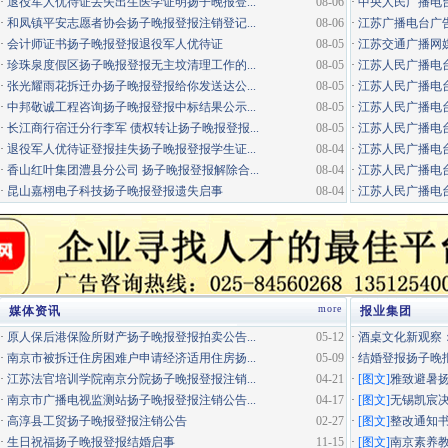
·
退役军人优待证丢失出生医学证明扬子晚报登...
08-06
·
中央人民广播电
·
和凤镇平安志愿者协会扬子晚报登报注销登记...
08-06
·
江苏广播电台广告咨询电
·
会计师证书扬子晚报登报退役军人优待证
08-05
·
江苏交通广播网
·
珍珠泉度假区扬子晚报登报无主坟清理工作的...
08-05
·
江苏人民广播电台
·
张光耀雨花拆迁办扬子晚报登报给你发送达公...
08-05
·
江苏人民广播电台
·
中邦敬诚工程咨询扬子晚报登报中标结果公示...
08-05
·
江苏人民广播电台
·
长江商行宿迁分行李军 债权转让扬子晚报登报...
08-05
·
江苏人民广播电台经
·
退役军人优待证登报挂失扬子晚报登报学生证...
08-04
·
江苏人民广播电台
·
香山红叶集团澧县分公司 扬子晚报登报解除合...
08-04
·
江苏人民广播电台居
·
昆山嘉栩电子科技扬子晚报登报遗失启事
08-04
·
江苏人民广播电台
more
媒体资讯
报业集团
·
原人保后港保险所财产扬子晚报登报拍卖公告...
05-12
·
酒桌文化新观察：
·
南京市被拆迁住房困难户申请经济适用住房扬...
05-09
·
结婚登报扬子晚
·
江苏法官培训学院南京分院扬子晚报登报注销...
04-21
·
[图文]
雅致避暑
·
南京市广播电视监测站扬子晚报登报注销公告...
04-17
·
[图文]
无锡凯宸决
·
高淳县工贸扬子晚报登报注销公告
02-27
·
[图文]
整改通知
·
生日祝福扬子晚报登报结婚启事
11-15
·
[图文]
南京素养教