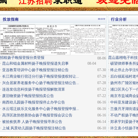
more
投放指南
行业分析
·
招租扬子晚报登报分类登报
昆山嘉栩电子科技
08-06
·
昆山和锟金属材料扬子晚报登报遗失启事
08-04
·
硕望律师事务所
·
亚连教育培训中心扬子晚报登报注销公告
07-30
·
终止停止办学注
·
长江商业银行宿迁分行扬子晚报登报债权转让...
07-29
·
后白镇延福村老年
·
兴合居家养老服务中心扬子晚报登报注销公告...
07-28
·
扬州市广陵区银松
·
连连发信息科技扬子晚报登报解散清算
07-22
·
浦口区关心下一代
·
废旧物资扬子晚报登报拍卖公告
07-22
·
南京市盐城商会
·
南西幼儿园扬子晚报登报停止办学公告
06-16
·
中科亚东建设扬
·
水云瑶泛娱乐文化服务中心扬子晚报登报申报...
06-16
·
兰傲月牙湖街道
·
高淳区政协慈善协会扬子晚报登报会议公告
06-16
·
不动产权扬子晚
·
被拾捡抚养 人扬子晚报登报寻亲公告
06-14
·
郑承宇刘晏扬子
·
上城 风景幼儿园扬子晚报登报注销公告
06-10
·
许立袁小恬扬子