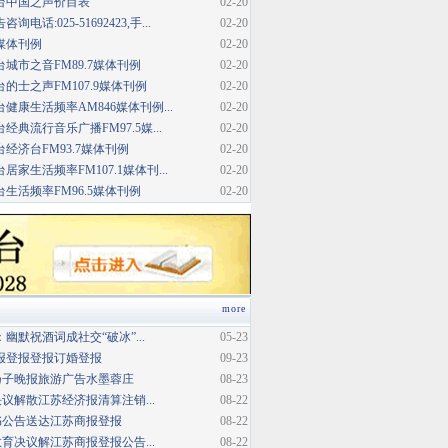
台中国之声价目表
02-20
话:025-51692423,手...
02-20
媒体刊例
02-20
城市之音FM89.7媒体刊例
02-20
的士之声FM107.9媒体刊例
02-20
健康生活频率AM846媒体刊例...
02-20
典流行音乐广播FM97.5媒...
02-20
经济台FM93.7媒体刊例
02-20
家生活频率FM107.1媒体刊...
02-20
生活频率FM96.5媒体刊例
02-20
more
幽默祝酒词成社交“破冰”...
05-23
报登报登报订婚登报
09-23
扬子晚报旅游广告水墨蓉庄
08-23
议解散江苏经济报清算注销...
08-22
书公告送达江苏商报登报
08-22
育决议解江苏商报登报公告...
08-22