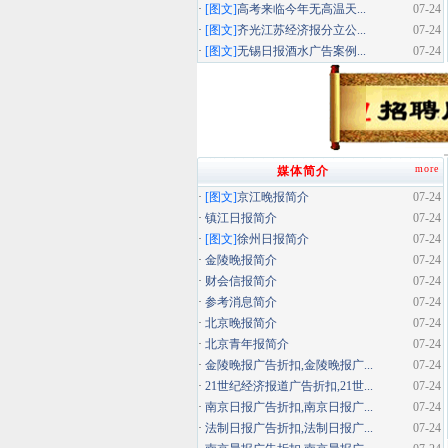
·
[图文]
高考来临今年无高温天...
07-24
·
[图文]
齐光江苏经济报分立公...
07-24
·
[图文]
无锡日报酒水广告案例...
07-24
more
媒体简介
·
[图文]
京江晚报简介
07-24
·
镇江日报简介
07-24
·
[图文]
徐州日报简介
07-24
·
金陵晚报简介
07-24
·
财会信报简介
07-24
·
参考消息简介
07-24
·
北京晚报简介
07-24
·
北京青年报简介
07-24
·
金陵晚报广告折扣,金陵晚报广...
07-24
·
21世纪经济报道广告折扣,21世...
07-24
·
南京日报广告折扣,南京日报广...
07-24
·
法制日报广告折扣,法制日报广...
07-24