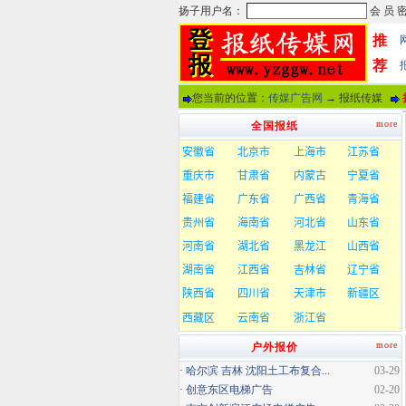
推
荐
您当前的位置：
传媒广告网
→ 报纸传媒
more
全国报纸
more
户外报价
·
哈尔滨 吉林 沈阳土工布复合...
03-29
·
创意东区电梯广告
02-20