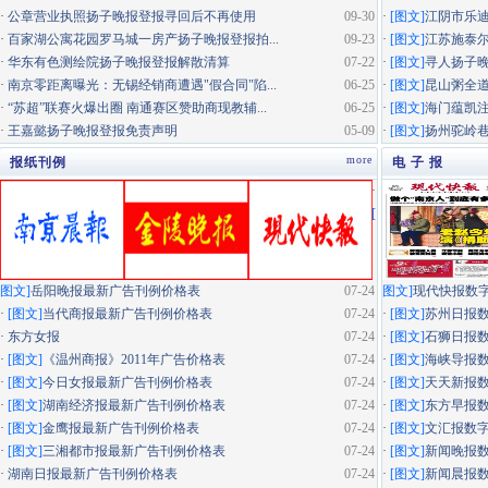
·
公章营业执照扬子晚报登报寻回后不再使用
09-30
·
[图文]
江阴市乐迪
·
百家湖公寓花园罗马城一房产扬子晚报登报拍...
09-23
·
[图文]
江苏施泰尔
·
华东有色测绘院扬子晚报登报解散清算
07-22
·
[图文]
寻人扬子
·
南京零距离曝光：无锡经销商遭遇"假合同"陷...
06-25
·
[图文]
昆山粥全道
·
“苏超”联赛火爆出圈 南通赛区赞助商现教辅...
06-25
·
[图文]
海门蕴凯
·
王嘉懿扬子晚报登报免责声明
05-09
·
[图文]
扬州驼岭
more
报纸刊例
电 子 报
·
[
图文]
岳阳晚报最新广告刊例价格表
07-24
图文]
现代快报数
·
[图文]
当代商报最新广告刊例价格表
07-24
·
[图文]
苏州日报
·
东方女报
07-24
·
[图文]
石狮日报
·
[图文]
《温州商报》2011年广告价格表
07-24
·
[图文]
海峡导报
·
[图文]
今日女报最新广告刊例价格表
07-24
·
[图文]
天天新报
·
[图文]
湖南经济报最新广告刊例价格表
07-24
·
[图文]
东方早报
·
[图文]
金鹰报最新广告刊例价格表
07-24
·
[图文]
文汇报数
·
[图文]
三湘都市报最新广告刊例价格表
07-24
·
[图文]
新闻晚报
·
湖南日报最新广告刊例价格表
07-24
·
[图文]
新闻晨报