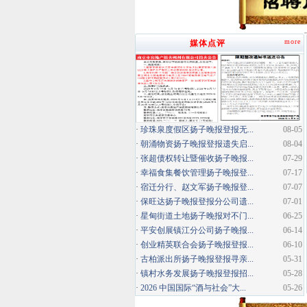
more
媒体点评
·
珍珠泉度假区扬子晚报登报无...
08-05
·
朝涌物资扬子晚报登报遗失启...
08-04
·
张超债权转让暨催收扬子晚报...
07-29
·
幸福食集餐饮管理扬子晚报登...
07-17
·
宿迁分行、赵文军扬子晚报登...
07-07
·
保旺达扬子晚报登报分公司遗...
07-01
·
星甸街道土地扬子晚报对不门...
06-25
·
平安创展镇江分公司扬子晚报...
06-14
·
创业精英联合会扬子晚报登报...
06-10
·
古柏派出所扬子晚报登报寻亲...
05-31
·
镇村水务发展扬子晚报登报招...
05-28
·
2026 中国国际“酒与社会”大...
05-26