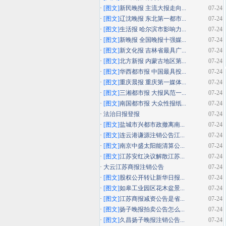
·
[图文]
新民晚报 主流大报走向...
07-24
·
[图文]
辽沈晚报 东北第一都市...
07-24
·
[图文]
生活报 哈尔滨市影响力...
07-24
·
[图文]
新晚报 全国晚报十强媒...
07-24
·
[图文]
新文化报 吉林省最具广...
07-24
·
[图文]
北方新报 内蒙古地区第...
07-24
·
[图文]
华西都市报 中国最具投...
07-24
·
[图文]
重庆晨报 重庆第一媒体...
07-24
·
[图文]
三湘都市报 大报风范一...
07-24
·
[图文]
南国都市报 大众性报纸...
07-24
·
法治日报登报
07-24
·
[图文]
盐城市兴都市政撤离南...
07-24
·
[图文]
连云港谦源注销公告江...
07-24
·
[图文]
南京中盛太阳能清算公...
07-24
·
[图文]
江苏安红决议解散江苏...
07-24
·
大云江苏商报注销公告
07-24
·
[图文]
股权公开转让新华日报...
07-24
·
[图文]
如皋工业园区花木盆景...
07-24
·
[图文]
江苏商报减资公告是省...
07-24
·
[图文]
扬子晚报拍卖公告怎么...
07-24
·
[图文]
久昌扬子晚报注销公告...
07-24