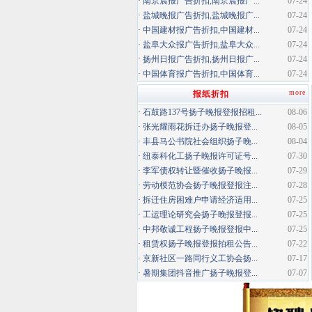
·
南京晨报广告折扣,南京晨报广...
07-24
·
盐城晚报广告折扣,盐城晚报广...
07-24
·
中国建材报广告折扣,中国建材...
07-24
·
盐阜大众报广告折扣,盐阜大众...
07-24
·
扬州日报广告折扣,扬州日报广...
07-24
·
中国体育报广告折扣,中国体育...
07-24
more
报纸折扣
·
石鼓路137号扬子晚报登报招租...
08-06
·
张光耀雨花拆迁办扬子晚报登...
08-05
·
丰县马公书院社会组织扬子晚...
08-04
·
纽泰科化工扬子晚报许可证号...
07-30
·
李军债权转让暨催收扬子晚报...
07-29
·
劳动模范协会扬子晚报登报注...
07-28
·
拆迁住房困难户申请经济适用...
07-25
·
工运理论研究会扬子晚报登报...
07-25
·
中邦敬诚工程扬子晚报登报中...
07-25
·
租赁权扬子晚报登报拍租公告...
07-22
·
京新社区一路同行义工协会扬...
07-17
·
暑期集团抖音推广扬子晚报登...
07-07