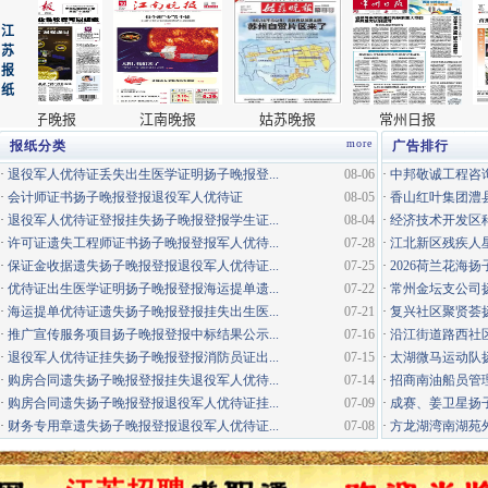
more
报纸分类
广告排行
·
退役军人优待证丢失出生医学证明扬子晚报登...
08-06
·
中邦敬诚工程咨询
·
会计师证书扬子晚报登报退役军人优待证
08-05
·
香山红叶集团澧县
·
退役军人优待证登报挂失扬子晚报登报学生证...
08-04
·
经济技术开发区科
·
许可证遗失工程师证书扬子晚报登报军人优待...
07-28
·
江北新区残疾人星
·
保证金收据遗失扬子晚报登报退役军人优待证...
07-25
·
2026荷兰花海
·
优待证出生医学证明扬子晚报登报海运提单遗...
07-22
·
常州金坛支公司
·
海运提单优待证遗失扬子晚报登报挂失出生医...
07-21
·
复兴社区聚贤荟
·
推广宣传服务项目扬子晚报登报中标结果公示...
07-16
·
沿江街道路西社区
·
退役军人优待证挂失扬子晚报登报消防员证出...
07-15
·
太湖微马运动队
·
购房合同遗失扬子晚报登报挂失退役军人优待...
07-14
·
招商南油船员管
·
购房合同遗失扬子晚报登报退役军人优待证挂...
07-09
·
成赛、姜卫星扬子
·
财务专用章遗失扬子晚报登报退役军人优待证...
07-08
·
方龙湖湾南湖苑外