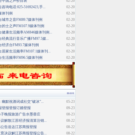
台中国之声价目表
02-20
话:025-51692423,手...
02-20
媒体刊例
02-20
城市之音FM89.7媒体刊例
02-20
的士之声FM107.9媒体刊例
02-20
健康生活频率AM846媒体刊例...
02-20
典流行音乐广播FM97.5媒...
02-20
经济台FM93.7媒体刊例
02-20
家生活频率FM107.1媒体刊...
02-20
生活频率FM96.5媒体刊例
02-20
more
幽默祝酒词成社交“破冰”...
05-23
报登报登报订婚登报
09-23
扬子晚报旅游广告水墨蓉庄
08-23
议解散江苏经济报清算注销...
08-22
书公告送达江苏商报登报
08-22
育决议解江苏商报登报公告...
08-22