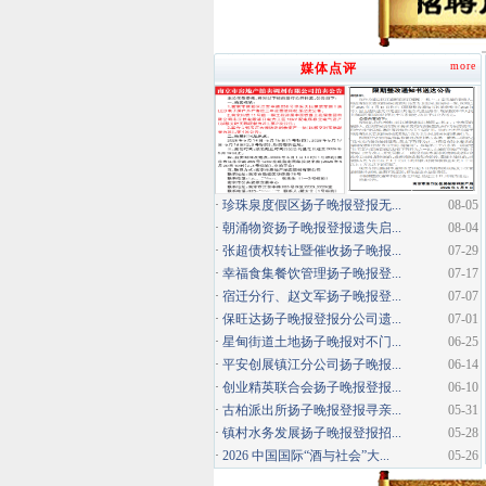
more
媒体点评
·
珍珠泉度假区扬子晚报登报无...
08-05
·
朝涌物资扬子晚报登报遗失启...
08-04
·
张超债权转让暨催收扬子晚报...
07-29
·
幸福食集餐饮管理扬子晚报登...
07-17
·
宿迁分行、赵文军扬子晚报登...
07-07
·
保旺达扬子晚报登报分公司遗...
07-01
·
星甸街道土地扬子晚报对不门...
06-25
·
平安创展镇江分公司扬子晚报...
06-14
·
创业精英联合会扬子晚报登报...
06-10
·
古柏派出所扬子晚报登报寻亲...
05-31
·
镇村水务发展扬子晚报登报招...
05-28
·
2026 中国国际“酒与社会”大...
05-26