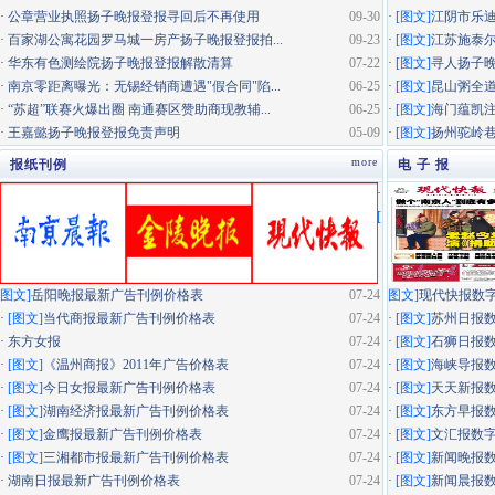
·
公章营业执照扬子晚报登报寻回后不再使用
09-30
·
[图文]
江阴市乐迪
·
百家湖公寓花园罗马城一房产扬子晚报登报拍...
09-23
·
[图文]
江苏施泰尔
·
华东有色测绘院扬子晚报登报解散清算
07-22
·
[图文]
寻人扬子
·
南京零距离曝光：无锡经销商遭遇"假合同"陷...
06-25
·
[图文]
昆山粥全道
·
“苏超”联赛火爆出圈 南通赛区赞助商现教辅...
06-25
·
[图文]
海门蕴凯
·
王嘉懿扬子晚报登报免责声明
05-09
·
[图文]
扬州驼岭
more
报纸刊例
电 子 报
·
[
图文]
岳阳晚报最新广告刊例价格表
07-24
图文]
现代快报数
·
[图文]
当代商报最新广告刊例价格表
07-24
·
[图文]
苏州日报
·
东方女报
07-24
·
[图文]
石狮日报
·
[图文]
《温州商报》2011年广告价格表
07-24
·
[图文]
海峡导报
·
[图文]
今日女报最新广告刊例价格表
07-24
·
[图文]
天天新报
·
[图文]
湖南经济报最新广告刊例价格表
07-24
·
[图文]
东方早报
·
[图文]
金鹰报最新广告刊例价格表
07-24
·
[图文]
文汇报数
·
[图文]
三湘都市报最新广告刊例价格表
07-24
·
[图文]
新闻晚报
·
湖南日报最新广告刊例价格表
07-24
·
[图文]
新闻晨报