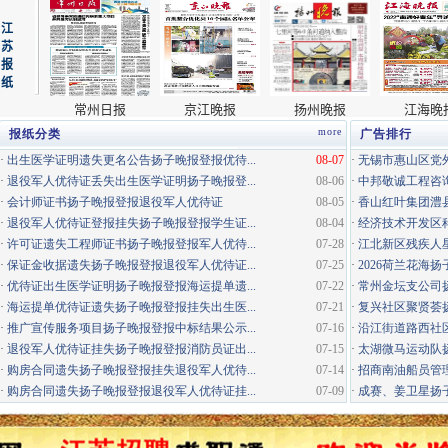
more
报纸分类
广告排行
·
出生医学证明遗失更名公告扬子晚报登报优待...
08-07
·
无锡市惠山区党外
·
退役军人优待证丢失出生医学证明扬子晚报登...
08-06
·
中邦敬诚工程咨询
·
会计师证书扬子晚报登报退役军人优待证
08-05
·
香山红叶集团澧县
·
退役军人优待证登报挂失扬子晚报登报学生证...
08-04
·
经济技术开发区科
·
许可证遗失工程师证书扬子晚报登报军人优待...
07-28
·
江北新区残疾人星
·
保证金收据遗失扬子晚报登报退役军人优待证...
07-25
·
2026荷兰花海
·
优待证出生医学证明扬子晚报登报海运提单遗...
07-22
·
常州金坛支公司
·
海运提单优待证遗失扬子晚报登报挂失出生医...
07-21
·
复兴社区聚贤荟
·
推广宣传服务项目扬子晚报登报中标结果公示...
07-16
·
沿江街道路西社区
·
退役军人优待证挂失扬子晚报登报消防员证出...
07-15
·
太湖微马运动队
·
购房合同遗失扬子晚报登报挂失退役军人优待...
07-14
·
招商南油船员管
·
购房合同遗失扬子晚报登报退役军人优待证挂...
07-09
·
成赛、姜卫星扬子