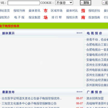
市
指
网站首页
报纸刊例
媒体资讯
区域市场
媒体对比
报纸折扣
媒
场
南
报纸简介
电 子 报
报业集团
排 行 帮
报纸分类
投放指南
行
扬子晚报价格表
more
媒体展示
电 视 报 价
·
坐着不动，也会
·
合肥电视台三套
·
合肥电视台一套
·
安徽电视台经济
·
安徽电视台卫星
·
苏州生活资讯频道
·
苏州电影娱乐频道
·
苏州生活频道广告
·
苏州社会经济频道
·
苏州新闻综合频道
more
最新发布
广 播 报 价
·
出生医学证明遗失更名公告扬子晚报登报优待...
08-07
·
酒水招商加盟
·
三知堂文化服务中心扬子晚报登报解散公告
08-07
·
高端钢琴漆茶叶