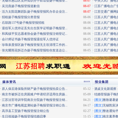
·
无锡市惠山区党外知识分子联谊会扬子晚报登...
08-07
·
中央人民广播电
·
吴沈燕扬子晚报登报道歉信
08-07
·
江苏广播电台广告咨询电
·
活力太阳花舞蹈队扬子晚报登报民办非企业注...
08-07
·
江苏交通广播网
·
招租扬子晚报登报分类登报
08-06
·
江苏人民广播电台
·
石鼓路137号扬子晚报登报招租
08-06
·
江苏人民广播电台
·
退役军人优待证丢失出生医学证明扬子晚报登...
08-06
·
江苏人民广播电台
·
和凤镇平安志愿者协会扬子晚报登报注销登记...
08-06
·
江苏人民广播电台经
·
会计师证书扬子晚报登报退役军人优待证
08-05
·
江苏人民广播电台
·
珍珠泉度假区扬子晚报登报无主坟清理工作的...
08-05
·
江苏人民广播电台居
·
张光耀雨花拆迁办扬子晚报登报给你发送达公...
08-05
·
江苏人民广播电台
more
媒体资讯
报业集团
·
原人保后港保险所财产扬子晚报登报拍卖公告...
05-12
·
酒桌文化新观察：
·
南京市被拆迁住房困难户申请经济适用住房扬...
05-09
·
结婚登报扬子晚
·
江苏法官培训学院南京分院扬子晚报登报注销...
04-21
·
[图文]
雅致避暑
·
南京市广播电视监测站扬子晚报登报注销公告...
04-17
·
[图文]
无锡凯宸决
·
高淳县工贸扬子晚报登报注销公告
02-27
·
[图文]
整改通知
·
生日祝福扬子晚报登报结婚启事
11-15
·
[图文]
南京素养教