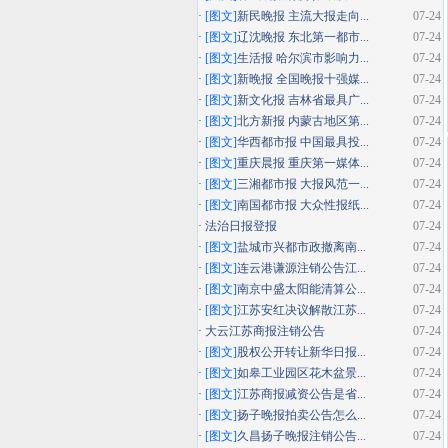
·
[图文]
新民晚报 主流大报走向...
07-24
·
[图文]
辽沈晚报 东北第一都市...
07-24
·
[图文]
生活报 哈尔滨市影响力...
07-24
·
[图文]
新晚报 全国晚报十强媒...
07-24
·
[图文]
新文化报 吉林省最具广...
07-24
·
[图文]
北方新报 内蒙古地区第...
07-24
·
[图文]
华西都市报 中国最具投...
07-24
·
[图文]
重庆晨报 重庆第一媒体...
07-24
·
[图文]
三湘都市报 大报风范一...
07-24
·
[图文]
南国都市报 大众性报纸...
07-24
·
法治日报登报
07-24
·
[图文]
盐城市兴都市政撤离南...
07-24
·
[图文]
连云港谦源注销公告江...
07-24
·
[图文]
南京中盛太阳能清算公...
07-24
·
[图文]
江苏安红决议解散江苏...
07-24
·
大云江苏商报注销公告
07-24
·
[图文]
股权公开转让新华日报...
07-24
·
[图文]
如皋工业园区花木盆景...
07-24
·
[图文]
江苏商报减资公告是省...
07-24
·
[图文]
扬子晚报拍卖公告怎么...
07-24
·
[图文]
久昌扬子晚报注销公告...
07-24