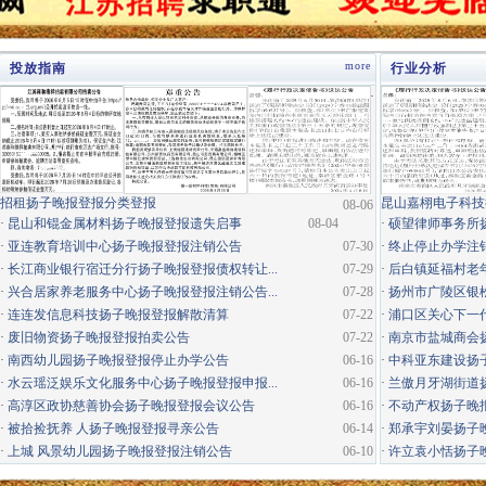
more
投放指南
行业分析
·
招租扬子晚报登报分类登报
昆山嘉栩电子科技
08-06
·
昆山和锟金属材料扬子晚报登报遗失启事
08-04
·
硕望律师事务所
·
亚连教育培训中心扬子晚报登报注销公告
07-30
·
终止停止办学注
·
长江商业银行宿迁分行扬子晚报登报债权转让...
07-29
·
后白镇延福村老年
·
兴合居家养老服务中心扬子晚报登报注销公告...
07-28
·
扬州市广陵区银松
·
连连发信息科技扬子晚报登报解散清算
07-22
·
浦口区关心下一代
·
废旧物资扬子晚报登报拍卖公告
07-22
·
南京市盐城商会
·
南西幼儿园扬子晚报登报停止办学公告
06-16
·
中科亚东建设扬
·
水云瑶泛娱乐文化服务中心扬子晚报登报申报...
06-16
·
兰傲月牙湖街道
·
高淳区政协慈善协会扬子晚报登报会议公告
06-16
·
不动产权扬子晚
·
被拾捡抚养 人扬子晚报登报寻亲公告
06-14
·
郑承宇刘晏扬子
·
上城 风景幼儿园扬子晚报登报注销公告
06-10
·
许立袁小恬扬子