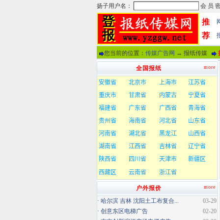
推
荐
您当前的位置：
传媒广告网
→ 报纸传媒
more
全国报纸
more
户外报价
·
哈尔滨 吉林 沈阳土工布复合...
03-29
·
创意东区电梯广告
02-20