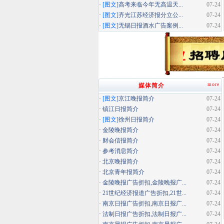
·
[图文]
高考来临今年无高温天...
07-24
·
[图文]
齐光江苏经济报分立公...
07-24
·
[图文]
无锡日报酒水广告案例...
07-24
more
媒体简介
·
[图文]
京江晚报简介
07-24
·
镇江日报简介
07-24
·
[图文]
徐州日报简介
07-24
·
金陵晚报简介
07-24
·
财会信报简介
07-24
·
参考消息简介
07-24
·
北京晚报简介
07-24
·
北京青年报简介
07-24
·
金陵晚报广告折扣,金陵晚报广...
07-24
·
21世纪经济报道广告折扣,21世...
07-24
·
南京日报广告折扣,南京日报广...
07-24
·
法制日报广告折扣,法制日报广...
07-24