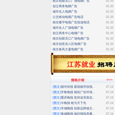
·
南京创新滨江广场电梯广告
02-20
·
创立商务电梯广告
02-20
·
城市名人电梯广告
02-20
·
公交移动电视广告电话
02-20
·
南京楼宇电视广告投放电话
02-20
·
城市名人广场电梯广告
02-20
·
创立商务中心电梯广告
02-20
·
南京创新滨江广场电梯广告
02-20
·
南京创意东八区电梯广告
02-20
·
南京春风大厦电梯广告
02-20
more
报纸介绍
·
[图文]
都市快报 展现都市快报...
07-24
·
[图文]
齐鲁晚报 报纸广告环境...
07-24
·
[图文]
重庆晚报 坚持追求真实...
07-24
·
[图文]
今晚报 敢为天下先
07-24
·
[图文]
羊城晚报 创新品牌做主...
07-24
·
[图文]
春城晚报 做好报纸质量...
07-24