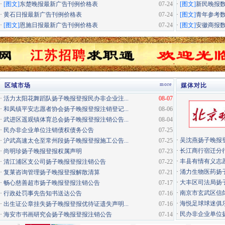
·
[图文]
东楚晚报最新广告刊例价格表
07-24
·
[图文]
新民晚报
·
黄石日报最新广告刊例价格表
07-24
·
[图文]
青年参考
·
[图文]
恩施日报最新广告刊例价格表
07-24
·
[图文]
安徽商报
more
区域市场
媒体对比
·
活力太阳花舞蹈队扬子晚报登报民办非企业注...
08-07
·
和凤镇平安志愿者协会扬子晚报登报注销登记...
08-06
·
武进区遥观镇体育总会扬子晚报登报注销公告...
08-04
·
民办非企业单位注销债权债务公告
07-25
·
吴沈燕扬子晚报
·
沪武高速太仓至常州段扬子晚报登报施工公告...
07-25
·
长江商行宿迁分行
·
尚明珍扬子晚报登报权属声明
07-23
·
丰县有情有义志愿
·
清江浦区支公司扬子晚报登报注销公告
07-22
·
涌力生物医药扬
·
复莱咨询管理扬子晚报登报解散清算
07-21
·
大丰区司法局扬
·
畅心慈善超市扬子晚报登报注销公告
07-17
·
南京市玄武区信鸽
·
行政处罚事先告知书送达公告
07-16
·
海悦足球球迷俱
·
出生证公章挂失扬子晚报登报优待证遗失声明...
07-16
·
民办非企业单位扬
·
海安市书画研究会扬子晚报登报注销公告
07-14