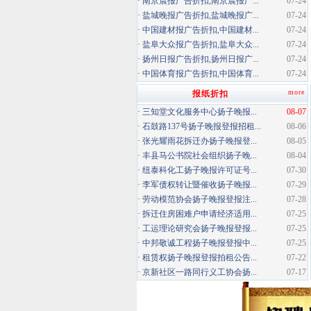
·
南京晨报广告折扣,南京晨报广...
07-24
·
盐城晚报广告折扣,盐城晚报广...
07-24
·
中国建材报广告折扣,中国建材...
07-24
·
盐阜大众报广告折扣,盐阜大众...
07-24
·
扬州日报广告折扣,扬州日报广...
07-24
·
中国体育报广告折扣,中国体育...
07-24
more
报纸折扣
·
三知堂文化服务中心扬子晚报...
08-07
·
石鼓路137号扬子晚报登报招租...
08-06
·
张光耀雨花拆迁办扬子晚报登...
08-05
·
丰县马公书院社会组织扬子晚...
08-04
·
纽泰科化工扬子晚报许可证号...
07-30
·
李军债权转让暨催收扬子晚报...
07-29
·
劳动模范协会扬子晚报登报注...
07-28
·
拆迁住房困难户申请经济适用...
07-25
·
工运理论研究会扬子晚报登报...
07-25
·
中邦敬诚工程扬子晚报登报中...
07-25
·
租赁权扬子晚报登报拍租公告...
07-22
·
京新社区一路同行义工协会扬...
07-17