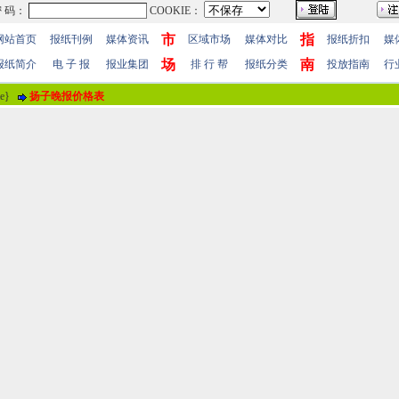
市
指
网站首页
报纸刊例
媒体资讯
区域市场
媒体对比
报纸折扣
媒
场
南
报纸简介
电 子 报
报业集团
排 行 帮
报纸分类
投放指南
行
me}
扬子晚报价格表
报纸评论
报纸标题
财务章法人章公章丢失扬子晚报登报挂
评论情况
共有
0
人参与评价，平均得分：
0
分
暂时无人参加评
用户名
！
 值
100分
85分
70分
55分
40分
25分
10分
 明
(注“
！
”为必填内容。)
站帮助
-
广告合作
-
下载声明
-
友情连接
-
网站地图
-
管理登陆
-
QQ在线咨询
-
QQ在线
5-86609867 广告传媒全国免费电话:400-661-9909 邮箱：86609867@163.com 96.096