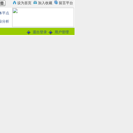
体平点
业分析
退出登录
用户管理
失执照
论
0分
交谈
-
留言信箱
@163.com