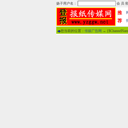
推
荐
您当前的位置：
传媒广告网
→ {$ChannelNa
热门文章
·
苏州日报数字版电子报...
·
东南早报数字版电子报...
·
南方周末报数字版电子...
·
大连晚报数字报电子版...
·
参考消息数字版电子报...
·
半岛晨报数字报电子版...
·
羊城晚报数字版电子报...
·
苍梧晚报数字版电子报...
分
·
邯郸日报数字版电子报...
·
衡阳晚报数字版电子报...
说
·
扬州晚报数字版电子报...
·
无锡日报数字版电子报...
关于本站
-
网
广告热线：02