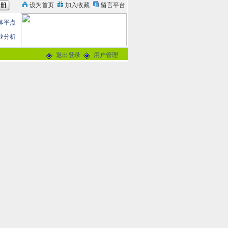
体平点
业分析
退出登录
用户管理
论
0分
交谈
-
留言信箱
@163.com