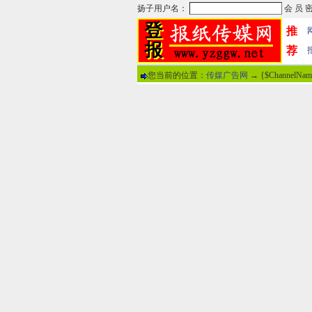
推
荐
您当前的位置：
传媒广告网
→ {$ChannelNa
热门文章
·
苏州日报数字版电子报...
·
东南早报数字版电子报...
·
南方周末报数字版电子...
·
大连晚报数字报电子版...
·
参考消息数字版电子报...
·
半岛晨报数字报电子版...
·
羊城晚报数字版电子报...
·
苍梧晚报数字版电子报...
分
·
邯郸日报数字版电子报...
·
衡阳晚报数字版电子报...
说
·
扬州晚报数字版电子报...
·
无锡日报数字版电子报...
关于本站
-
网
广告热线：02