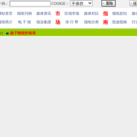
市
指
网站首页
报纸刊例
媒体资讯
区域市场
媒体对比
报纸折扣
媒
场
南
报纸简介
电 子 报
报业集团
排 行 帮
报纸分类
投放指南
行
me}
扬子晚报价格表
报纸评论
报纸标题
扬子晚报发行量-江苏报纸发行量
评论情况
共有
0
人参与评价，平均得分：
0
分
暂时无人参加评
用户名
！
 值
100分
85分
70分
55分
40分
25分
10分
 明
(注“
！
”为必填内容。)
站帮助
-
广告合作
-
下载声明
-
友情连接
-
网站地图
-
管理登陆
-
QQ在线咨询
-
QQ在线
5-86609867 广告传媒全国免费电话:400-661-9909 邮箱：86609867@163.com 96.096