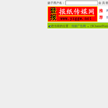
推
荐
您当前的位置：
传媒广告网
→ {$ChannelNa
热门文章
·
苏州日报数字版电子报...
·
东南早报数字版电子报...
·
南方周末报数字版电子...
·
大连晚报数字报电子版...
·
参考消息数字版电子报...
·
半岛晨报数字报电子版...
·
羊城晚报数字版电子报...
·
苍梧晚报数字版电子报...
分
·
邯郸日报数字版电子报...
·
衡阳晚报数字版电子报...
说
·
无锡日报数字版电子报...
·
扬州晚报数字版电子报...
关于本站
-
网
广告热线：02