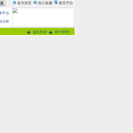
体平点
业分析
退出登录
用户管理
论
0分
交谈
-
留言信箱
@163.com