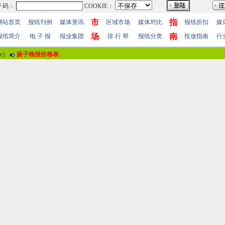
市
指
网站首页
报纸刊例
媒体资讯
区域市场
媒体对比
报纸折扣
媒
场
南
报纸简介
电 子 报
报业集团
排 行 帮
报纸分类
投放指南
行
me}
扬子晚报价格表
报纸评论
报纸标题
贵州都市报 贵州最具价值综合类媒体
评论情况
共有
0
人参与评价，平均得分：
0
分
暂时无人参加评
用户名
！
 值
100分
85分
70分
55分
40分
25分
10分
 明
(注“
！
”为必填内容。)
站帮助
-
广告合作
-
下载声明
-
友情连接
-
网站地图
-
管理登陆
-
QQ在线咨询
-
QQ在线
5-86609867 广告传媒全国免费电话:400-661-9909 邮箱：86609867@163.com 96.096