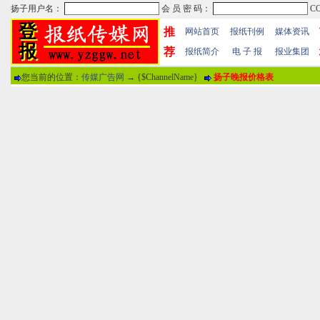
推
网站首页
报纸刊例
媒体资讯
荐
报纸简介
电 子 报
报业集团
您当前的位置：
传媒广告网
→ {$ChannelName}
扬子晚报价格表
热门文章
·
苏州日报数字版电子报...
·
东南早报数字版电子报...
·
南方周末报数字版电子...
报纸标题
·
大连晚报数字报电子版...
评论情况
·
参考消息数字版电子报...
·
半岛晨报数字报电子版...
用户名
·
羊城晚报数字版电子报...
·
苍梧晚报数字版电子报...
分 值
100分
8
·
邯郸日报数字版电子报...
·
衡阳晚报数字版电子报...
说 明
·
无锡日报数字版电子报...
·
扬州晚报数字版电子报...
关于本站
-
网站帮助
-
广告合作
-
下载声明
-
友情
广告热线：025-86609867 广告传媒全国免费电话:400