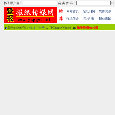
推
网站首页
报纸刊例
媒体资讯
荐
报纸简介
电 子 报
报业集团
您当前的位置：
传媒广告网
→ {$ChannelName}
扬子晚报价格表
热门文章
·
苏州日报数字版电子报...
·
东南早报数字版电子报...
·
南方周末报数字版电子...
报纸标题
·
大连晚报数字报电子版...
评论情况
·
参考消息数字版电子报...
·
半岛晨报数字报电子版...
用户名
·
羊城晚报数字版电子报...
·
苍梧晚报数字版电子报...
分 值
100分
8
·
邯郸日报数字版电子报...
·
衡阳晚报数字版电子报...
说 明
·
扬州晚报数字版电子报...
·
无锡日报数字版电子报...
关于本站
-
网站帮助
-
广告合作
-
下载声明
-
友情
广告热线：025-86609867 广告传媒全国免费电话:400