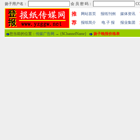
推
网站首页
报纸刊例
媒体资讯
荐
报纸简介
电 子 报
报业集团
您当前的位置：
传媒广告网
→ {$ChannelName}
扬子晚报价格表
热门文章
·
苏州日报数字版电子报...
·
东南早报数字版电子报...
·
南方周末报数字版电子...
报纸标题
·
大连晚报数字报电子版...
评论情况
·
参考消息数字版电子报...
·
半岛晨报数字报电子版...
用户名
·
羊城晚报数字版电子报...
·
苍梧晚报数字版电子报...
分 值
100分
8
·
邯郸日报数字版电子报...
·
衡阳晚报数字版电子报...
说 明
·
扬州晚报数字版电子报...
·
无锡日报数字版电子报...
关于本站
-
网站帮助
-
广告合作
-
下载声明
-
友情
广告热线：025-86609867 广告传媒全国免费电话:400