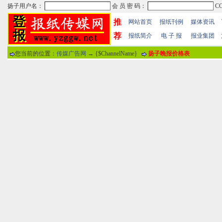
推
网站首页
报纸刊例
媒体资讯
荐
报纸简介
电 子 报
报业集团
您当前的位置：
传媒广告网
→ {$ChannelName}
扬子晚报价格表
热门文章
·
苏州日报数字版电子报...
·
东南早报数字版电子报...
·
南方周末报数字版电子...
报纸标题
·
大连晚报数字报电子版...
评论情况
·
参考消息数字版电子报...
·
半岛晨报数字报电子版...
用户名
·
羊城晚报数字版电子报...
·
苍梧晚报数字版电子报...
分 值
100分
8
·
邯郸日报数字版电子报...
·
衡阳晚报数字版电子报...
说 明
·
扬州晚报数字版电子报...
·
无锡日报数字版电子报...
关于本站
-
网站帮助
-
广告合作
-
下载声明
-
友情
广告热线：025-86609867 广告传媒全国免费电话:400