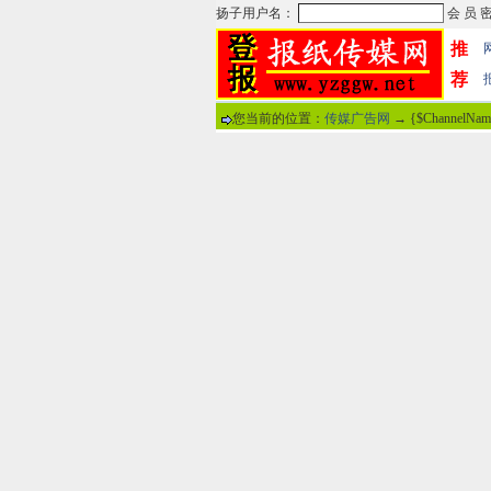
推
荐
您当前的位置：
传媒广告网
→ {$ChannelNa
热门文章
·
苏州日报数字版电子报...
·
东南早报数字版电子报...
·
南方周末报数字版电子...
·
大连晚报数字报电子版...
·
参考消息数字版电子报...
·
半岛晨报数字报电子版...
·
羊城晚报数字版电子报...
·
苍梧晚报数字版电子报...
分
·
邯郸日报数字版电子报...
·
衡阳晚报数字版电子报...
说
·
扬州晚报数字版电子报...
·
无锡日报数字版电子报...
关于本站
-
网
广告热线：02