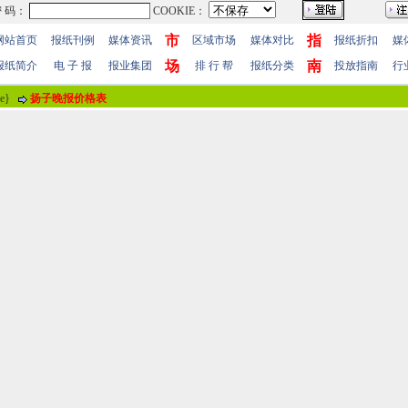
市
指
网站首页
报纸刊例
媒体资讯
区域市场
媒体对比
报纸折扣
媒
场
南
报纸简介
电 子 报
报业集团
排 行 帮
报纸分类
投放指南
行
me}
扬子晚报价格表
报纸评论
报纸标题
《文汇报》社长王树成受聘南开大学兼
评论情况
共有
0
人参与评价，平均得分：
0
分
暂时无人参加评
用户名
！
 值
100分
85分
70分
55分
40分
25分
10分
 明
(注“
！
”为必填内容。)
站帮助
-
广告合作
-
下载声明
-
友情连接
-
网站地图
-
管理登陆
-
QQ在线咨询
-
QQ在线
5-86609867 广告传媒全国免费电话:400-661-9909 邮箱：86609867@163.com 96.096