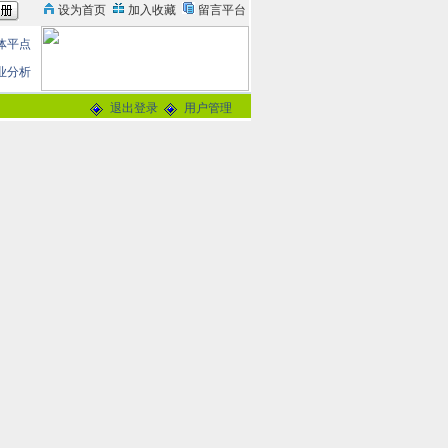
体平点
业分析
退出登录
用户管理
职教授
论
0分
交谈
-
留言信箱
@163.com