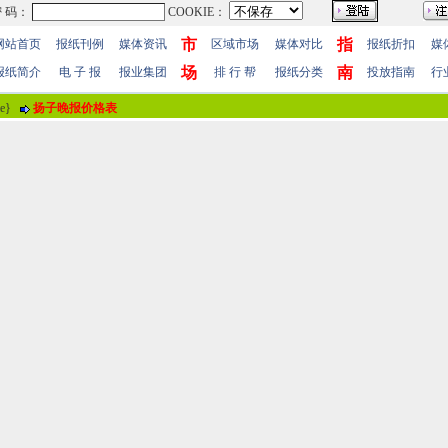
市
指
网站首页
报纸刊例
媒体资讯
区域市场
媒体对比
报纸折扣
媒
场
南
报纸简介
电 子 报
报业集团
排 行 帮
报纸分类
投放指南
行
me}
扬子晚报价格表
报纸评论
报纸标题
宜春日报
评论情况
共有
0
人参与评价，平均得分：
0
分
暂时无人参加评
用户名
！
 值
100分
85分
70分
55分
40分
25分
10分
 明
(注“
！
”为必填内容。)
站帮助
-
广告合作
-
下载声明
-
友情连接
-
网站地图
-
管理登陆
-
QQ在线咨询
-
QQ在线
5-86609867 广告传媒全国免费电话:400-661-9909 邮箱：86609867@163.com 96.096