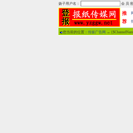
推
荐
您当前的位置：
传媒广告网
→ {$ChannelNa
热门文章
·
苏州日报数字版电子报...
·
东南早报数字版电子报...
·
南方周末报数字版电子...
·
大连晚报数字报电子版...
·
参考消息数字版电子报...
·
半岛晨报数字报电子版...
·
羊城晚报数字版电子报...
·
苍梧晚报数字版电子报...
分
·
邯郸日报数字版电子报...
·
衡阳晚报数字版电子报...
说
·
扬州晚报数字版电子报...
·
无锡日报数字版电子报...
关于本站
-
网
广告热线：02