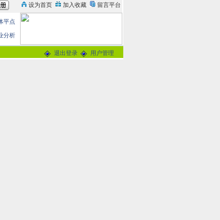
体平点
业分析
退出登录
用户管理
论
0分
交谈
-
留言信箱
@163.com