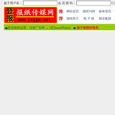
推
网站首页
报纸刊例
媒体资讯
荐
报纸简介
电 子 报
报业集团
您当前的位置：
传媒广告网
→ {$ChannelName}
扬子晚报价格表
热门文章
·
苏州日报数字版电子报...
·
东南早报数字版电子报...
·
南方周末报数字版电子...
报纸标题
·
大连晚报数字报电子版...
评论情况
·
参考消息数字版电子报...
·
半岛晨报数字报电子版...
用户名
·
羊城晚报数字版电子报...
·
苍梧晚报数字版电子报...
分 值
100分
8
·
邯郸日报数字版电子报...
·
衡阳晚报数字版电子报...
说 明
·
扬州晚报数字版电子报...
·
无锡日报数字版电子报...
关于本站
-
网站帮助
-
广告合作
-
下载声明
-
友情
广告热线：025-86609867 广告传媒全国免费电话:400