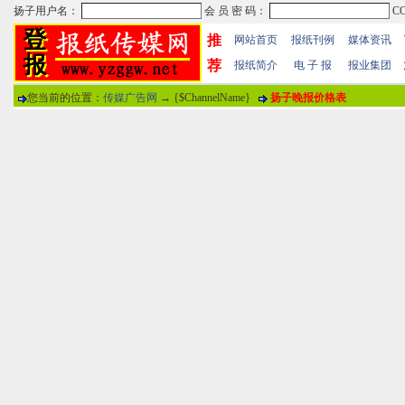
推
网站首页
报纸刊例
媒体资讯
荐
报纸简介
电 子 报
报业集团
您当前的位置：
传媒广告网
→ {$ChannelName}
扬子晚报价格表
热门文章
·
苏州日报数字版电子报...
·
东南早报数字版电子报...
·
南方周末报数字版电子...
报纸标题
·
大连晚报数字报电子版...
评论情况
·
参考消息数字版电子报...
·
半岛晨报数字报电子版...
用户名
·
羊城晚报数字版电子报...
·
苍梧晚报数字版电子报...
分 值
100分
8
·
邯郸日报数字版电子报...
·
衡阳晚报数字版电子报...
说 明
·
扬州晚报数字版电子报...
·
无锡日报数字版电子报...
关于本站
-
网站帮助
-
广告合作
-
下载声明
-
友情
广告热线：025-86609867 广告传媒全国免费电话:400