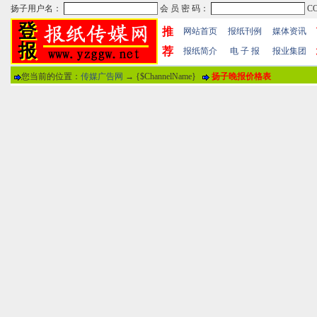
推
网站首页
报纸刊例
媒体资讯
荐
报纸简介
电 子 报
报业集团
您当前的位置：
传媒广告网
→ {$ChannelName}
扬子晚报价格表
热门文章
·
苏州日报数字版电子报...
·
东南早报数字版电子报...
·
南方周末报数字版电子...
报纸标题
·
大连晚报数字报电子版...
评论情况
·
参考消息数字版电子报...
·
半岛晨报数字报电子版...
用户名
·
羊城晚报数字版电子报...
·
苍梧晚报数字版电子报...
分 值
100分
8
·
邯郸日报数字版电子报...
·
衡阳晚报数字版电子报...
说 明
·
扬州晚报数字版电子报...
·
无锡日报数字版电子报...
关于本站
-
网站帮助
-
广告合作
-
下载声明
-
友情
广告热线：025-86609867 广告传媒全国免费电话:400