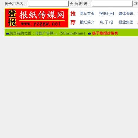
推
网站首页
报纸刊例
媒体资讯
荐
报纸简介
电 子 报
报业集团
您当前的位置：
传媒广告网
→ {$ChannelName}
扬子晚报价格表
热门文章
·
苏州日报数字版电子报...
·
东南早报数字版电子报...
·
南方周末报数字版电子...
报纸标题
·
大连晚报数字报电子版...
评论情况
·
参考消息数字版电子报...
·
半岛晨报数字报电子版...
用户名
·
羊城晚报数字版电子报...
·
苍梧晚报数字版电子报...
分 值
100分
8
·
邯郸日报数字版电子报...
·
衡阳晚报数字版电子报...
说 明
·
扬州晚报数字版电子报...
·
无锡日报数字版电子报...
关于本站
-
网站帮助
-
广告合作
-
下载声明
-
友情
广告热线：025-86609867 广告传媒全国免费电话:400