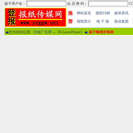
推
网站首页
报纸刊例
媒体资讯
荐
报纸简介
电 子 报
报业集团
您当前的位置：
传媒广告网
→ {$ChannelName}
扬子晚报价格表
热门文章
·
苏州日报数字版电子报...
·
东南早报数字版电子报...
·
南方周末报数字版电子...
报纸标题
·
大连晚报数字报电子版...
评论情况
·
参考消息数字版电子报...
·
半岛晨报数字报电子版...
用户名
·
羊城晚报数字版电子报...
·
苍梧晚报数字版电子报...
分 值
100分
8
·
邯郸日报数字版电子报...
·
衡阳晚报数字版电子报...
说 明
·
扬州晚报数字版电子报...
·
无锡日报数字版电子报...
关于本站
-
网站帮助
-
广告合作
-
下载声明
-
友情
广告热线：025-86609867 广告传媒全国免费电话:400