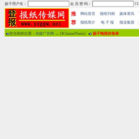
推
网站首页
报纸刊例
媒体资讯
荐
报纸简介
电 子 报
报业集团
您当前的位置：
传媒广告网
→ {$ChannelName}
扬子晚报价格表
热门文章
·
苏州日报数字版电子报...
·
东南早报数字版电子报...
·
南方周末报数字版电子...
报纸标题
·
大连晚报数字报电子版...
评论情况
·
参考消息数字版电子报...
·
半岛晨报数字报电子版...
用户名
·
羊城晚报数字版电子报...
·
苍梧晚报数字版电子报...
分 值
100分
8
·
邯郸日报数字版电子报...
·
衡阳晚报数字版电子报...
说 明
·
扬州晚报数字版电子报...
·
无锡日报数字版电子报...
关于本站
-
网站帮助
-
广告合作
-
下载声明
-
友情
广告热线：025-86609867 广告传媒全国免费电话:400