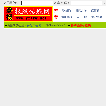
推
网站首页
报纸刊例
媒体资讯
荐
报纸简介
电 子 报
报业集团
您当前的位置：
传媒广告网
→ {$ChannelName}
扬子晚报价格表
热门文章
·
苏州日报数字版电子报...
·
东南早报数字版电子报...
·
南方周末报数字版电子...
报纸标题
·
大连晚报数字报电子版...
评论情况
·
参考消息数字版电子报...
·
半岛晨报数字报电子版...
用户名
·
羊城晚报数字版电子报...
·
苍梧晚报数字版电子报...
分 值
100分
8
·
邯郸日报数字版电子报...
·
衡阳晚报数字版电子报...
说 明
·
扬州晚报数字版电子报...
·
无锡日报数字版电子报...
关于本站
-
网站帮助
-
广告合作
-
下载声明
-
友情
广告热线：025-86609867 广告传媒全国免费电话:400