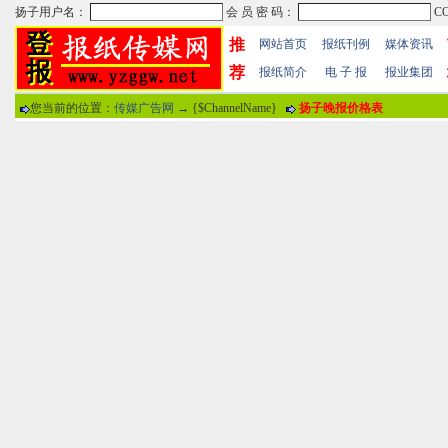
推
网站首页
报纸刊例
媒体资讯
荐
报纸简介
电 子 报
报业集团
您当前的位置：
传媒广告网
→ {$ChannelName}
扬子晚报价格表
热门文章
·
苏州日报数字版电子报...
·
东南早报数字版电子报...
·
南方周末报数字版电子...
报纸标题
·
大连晚报数字报电子版...
评论情况
·
参考消息数字版电子报...
·
半岛晨报数字报电子版...
用户名
·
羊城晚报数字版电子报...
·
苍梧晚报数字版电子报...
分 值
100分
8
·
邯郸日报数字版电子报...
·
衡阳晚报数字版电子报...
说 明
·
无锡日报数字版电子报...
·
扬州晚报数字版电子报...
关于本站
-
网站帮助
-
广告合作
-
下载声明
-
友情
广告热线：025-86609867 广告传媒全国免费电话:400