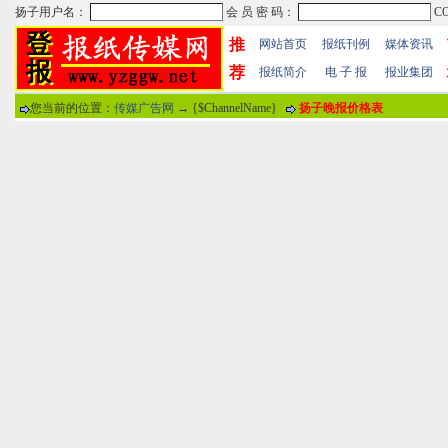
推
网站首页
报纸刊例
媒体资讯
荐
报纸简介
电 子 报
报业集团
您当前的位置：
传媒广告网
→ {$ChannelName}
扬子晚报价格表
热门文章
·
苏州日报数字版电子报...
·
东南早报数字版电子报...
·
南方周末报数字版电子...
报纸标题
·
大连晚报数字报电子版...
评论情况
·
参考消息数字版电子报...
·
半岛晨报数字报电子版...
用户名
·
羊城晚报数字版电子报...
·
苍梧晚报数字版电子报...
分 值
100分
8
·
邯郸日报数字版电子报...
·
衡阳晚报数字版电子报...
说 明
·
无锡日报数字版电子报...
·
扬州晚报数字版电子报...
关于本站
-
网站帮助
-
广告合作
-
下载声明
-
友情
广告热线：025-86609867 广告传媒全国免费电话:400