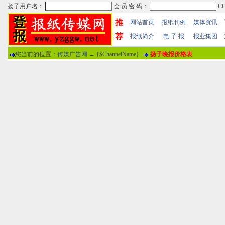
推
网站首页
报纸刊例
媒体资讯
荐
报纸简介
电 子 报
报业集团
您当前的位置：
传媒广告网
→ {$ChannelName}
扬子晚报价格表
热门文章
·
苏州日报数字版电子报...
·
东南早报数字版电子报...
·
南方周末报数字版电子...
报纸标题
·
大连晚报数字报电子版...
评论情况
·
参考消息数字版电子报...
·
半岛晨报数字报电子版...
用户名
·
羊城晚报数字版电子报...
·
苍梧晚报数字版电子报...
分 值
100分
8
·
邯郸日报数字版电子报...
·
衡阳晚报数字版电子报...
说 明
·
扬州晚报数字版电子报...
·
无锡日报数字版电子报...
关于本站
-
网站帮助
-
广告合作
-
下载声明
-
友情
广告热线：025-86609867 广告传媒全国免费电话:400