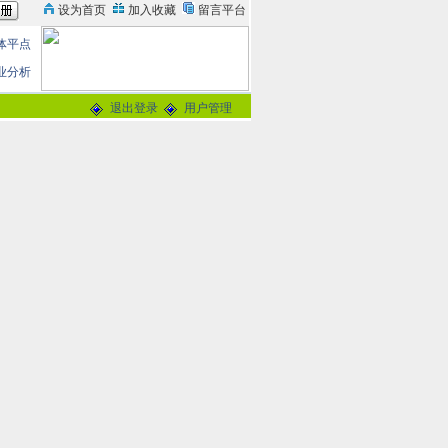
体平点
业分析
退出登录
用户管理
东会清算公告
论
0分
交谈
-
留言信箱
@163.com