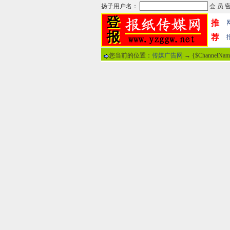
推
荐
您当前的位置：
传媒广告网
→ {$ChannelNa
热门文章
·
苏州日报数字版电子报...
·
东南早报数字版电子报...
·
南方周末报数字版电子...
·
大连晚报数字报电子版...
·
参考消息数字版电子报...
·
半岛晨报数字报电子版...
·
羊城晚报数字版电子报...
·
苍梧晚报数字版电子报...
分
·
邯郸日报数字版电子报...
·
衡阳晚报数字版电子报...
说
·
扬州晚报数字版电子报...
·
无锡日报数字版电子报...
关于本站
-
网
广告热线：02