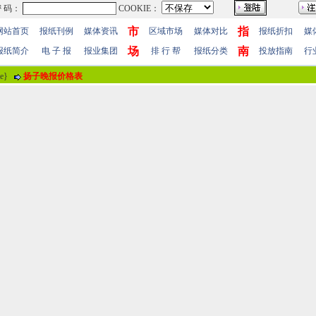
市
指
网站首页
报纸刊例
媒体资讯
区域市场
媒体对比
报纸折扣
媒
场
南
报纸简介
电 子 报
报业集团
排 行 帮
报纸分类
投放指南
行
me}
扬子晚报价格表
报纸评论
报纸标题
易买房房地产置业顾问扬子晚报登报股
评论情况
共有
0
人参与评价，平均得分：
0
分
暂时无人参加评
用户名
！
 值
100分
85分
70分
55分
40分
25分
10分
 明
(注“
！
”为必填内容。)
站帮助
-
广告合作
-
下载声明
-
友情连接
-
网站地图
-
管理登陆
-
QQ在线咨询
-
QQ在线
5-86609867 广告传媒全国免费电话:400-661-9909 邮箱：86609867@163.com 96.096