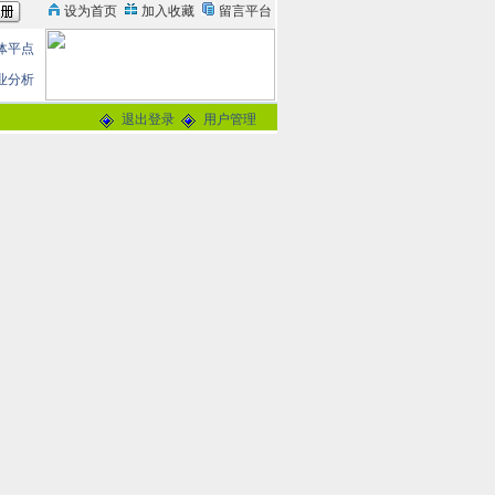
体平点
业分析
退出登录
用户管理
论
0分
交谈
-
留言信箱
@163.com