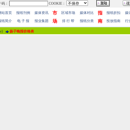
市
指
网站首页
报纸刊例
媒体资讯
区域市场
媒体对比
报纸折扣
媒
场
南
报纸简介
电 子 报
报业集团
排 行 帮
报纸分类
投放指南
行
me}
扬子晚报价格表
报纸评论
报纸标题
关斌洋许丹扬子晚报登报结婚启事
评论情况
共有
0
人参与评价，平均得分：
0
分
暂时无人参加评
用户名
！
 值
100分
85分
70分
55分
40分
25分
10分
 明
(注“
！
”为必填内容。)
站帮助
-
广告合作
-
下载声明
-
友情连接
-
网站地图
-
管理登陆
-
QQ在线咨询
-
QQ在线
5-86609867 广告传媒全国免费电话:400-661-9909 邮箱：86609867@163.com 96.096