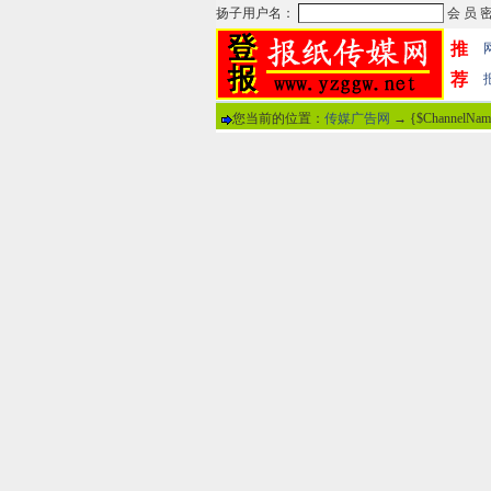
推
荐
您当前的位置：
传媒广告网
→ {$ChannelNa
热门文章
·
苏州日报数字版电子报...
·
东南早报数字版电子报...
·
南方周末报数字版电子...
·
大连晚报数字报电子版...
·
参考消息数字版电子报...
·
半岛晨报数字报电子版...
·
羊城晚报数字版电子报...
·
苍梧晚报数字版电子报...
分
·
邯郸日报数字版电子报...
·
衡阳晚报数字版电子报...
说
·
无锡日报数字版电子报...
·
扬州晚报数字版电子报...
关于本站
-
网
广告热线：02