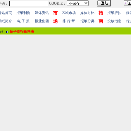
市
指
网站首页
报纸刊例
媒体资讯
区域市场
媒体对比
报纸折扣
媒
场
南
报纸简介
电 子 报
报业集团
排 行 帮
报纸分类
投放指南
行
me}
扬子晚报价格表
报纸评论
报纸标题
企业上市辅导公告登报流程
评论情况
共有
0
人参与评价，平均得分：
0
分
暂时无人参加评
用户名
！
 值
100分
85分
70分
55分
40分
25分
10分
 明
(注“
！
”为必填内容。)
站帮助
-
广告合作
-
下载声明
-
友情连接
-
网站地图
-
管理登陆
-
QQ在线咨询
-
QQ在线
5-86609867 广告传媒全国免费电话:400-661-9909 邮箱：86609867@163.com 96.096