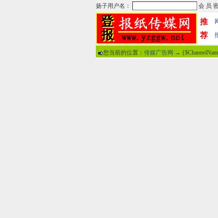
推
荐
您当前的位置：
传媒广告网
→ {$ChannelNa
热门文章
·
苏州日报数字版电子报...
·
东南早报数字版电子报...
·
南方周末报数字版电子...
·
大连晚报数字报电子版...
·
参考消息数字版电子报...
·
半岛晨报数字报电子版...
·
羊城晚报数字版电子报...
·
苍梧晚报数字版电子报...
分
·
邯郸日报数字版电子报...
·
衡阳晚报数字版电子报...
说
·
扬州晚报数字版电子报...
·
无锡日报数字版电子报...
关于本站
-
网
广告热线：02