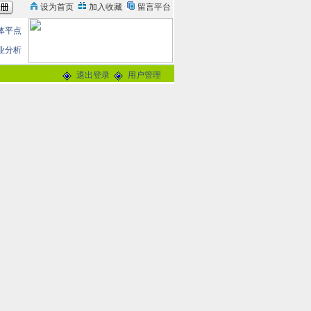
体平点
业分析
退出登录
用户管理
论
0分
交谈
-
留言信箱
@163.com